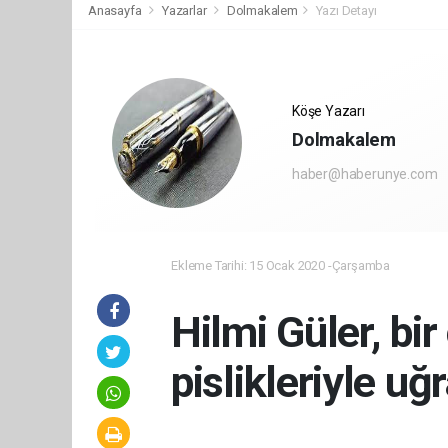
Anasayfa
Yazarlar
Dolmakalem
Yazı Detayı
Köşe Yazarı
Dolmakalem
haber@haberunye.com
Ekleme Tarihi: 15 Ocak 2020 -Çarşamba
Hilmi Güler, bi
pislikleriyle uğ