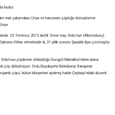
a budur.
adım inat çalışmaları, Ünye ve havzasını çöplüğe dönüştürme
 Ünye.
esinde 23 Temmuz 2015 tarihli Enver bey, Ordu’nun (Altınordusu)
lesine iftihar etmektedir ki, 31 yıllık sorunu Şaaakk diye çözmüştür
dır Ordu’nun çöplerinin döküldüğü Durugöl Mahallesi’ndeki alana
artık çöp dökülmüyor. Ordu Büyükşehir Belediyesi; Karapınar
 organik çöpü, bütün bileşenleri ayrılmış halde Çaybaşı’ndaki düzenli