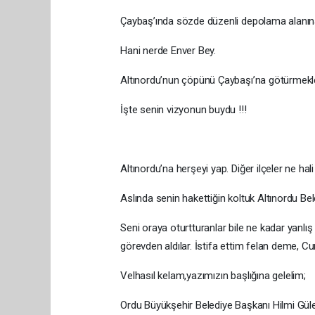
Çaybaş’ında sözde düzenli depolama alanın
Hani nerde Enver Bey.
Altınordu’nun çöpünü Çaybaşı’na götürmekl
İşte senin vizyonun buydu !!!
Altınordu’na herşeyi yap. Diğer ilçeler ne hal
Aslında senin hakettiğin koltuk Altınordu Bele
Seni oraya oturtturanlar bile ne kadar yanlış 
görevden aldılar. İstifa ettim felan deme, C
Velhasıl kelam,yazımızın başlığına gelelim;
Ordu Büyükşehir Belediye Başkanı Hilmi Güler,