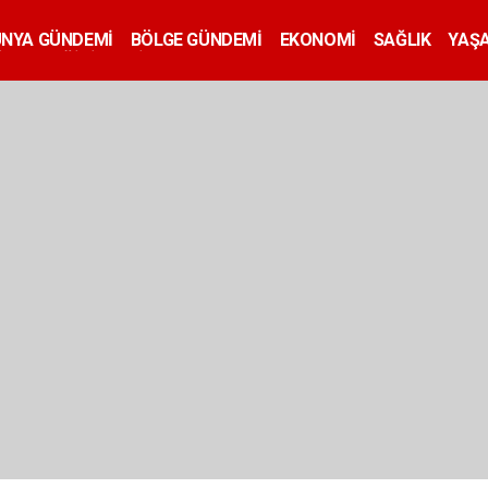
ÜNYA GÜNDEMİ
BÖLGE GÜNDEMİ
EKONOMİ
SAĞLIK
YAŞ
İLAN
EĞİTİM
SİYASET