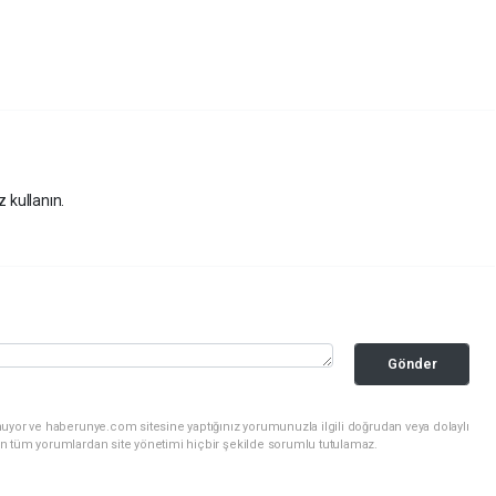
y
z kullanın.
Gönder
nuyor ve haberunye.com sitesine yaptığınız yorumunuzla ilgili doğrudan veya dolaylı
n tüm yorumlardan site yönetimi hiçbir şekilde sorumlu tutulamaz.