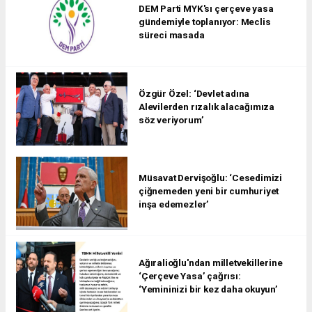
DEM Parti MYK'sı çerçeve yasa
gündemiyle toplanıyor: Meclis
süreci masada
Özgür Özel: ‘Devlet adına
Alevilerden rızalık alacağımıza
söz veriyorum’
Müsavat Dervişoğlu: ‘Cesedimizi
çiğnemeden yeni bir cumhuriyet
inşa edemezler’
Ağıralioğlu'ndan milletvekillerine
‘Çerçeve Yasa’ çağrısı:
‘Yemininizi bir kez daha okuyun’