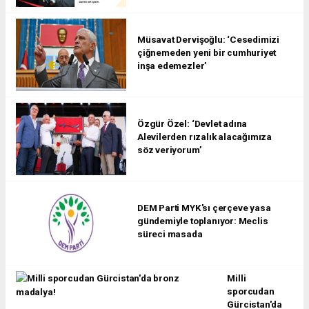
Müsavat Dervişoğlu: ‘Cesedimizi
çiğnemeden yeni bir cumhuriyet
inşa edemezler’
Özgür Özel: ‘Devlet adına
Alevilerden rızalık alacağımıza
söz veriyorum’
DEM Parti MYK'sı çerçeve yasa
gündemiyle toplanıyor: Meclis
süreci masada
Milli
sporcudan
Gürcistan'da