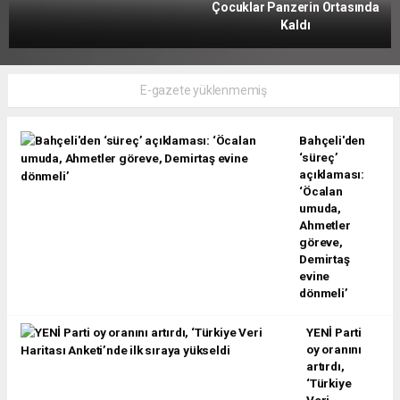
Çocuklar Panzerin Ortasında
Kaldı
E-gazete yüklenmemiş
Bahçeli'den
‘süreç’
açıklaması:
‘Öcalan
umuda,
Ahmetler
göreve,
Demirtaş
evine
dönmeli’
YENİ Parti
oy oranını
artırdı,
‘Türkiye