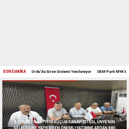
SON DAKİKA
Ordu’da Siren Sistemi Yenileniyor
DEM Parti MYK'sı
BAŞKAN TAVLI: “YENİ KÜÇÜK SANAYİ SİTESİ, ÜNYE’NİN
GELECEĞİNE YAPILAN EN ÖNEMLİ YATIRIMLARDAN BİRİ