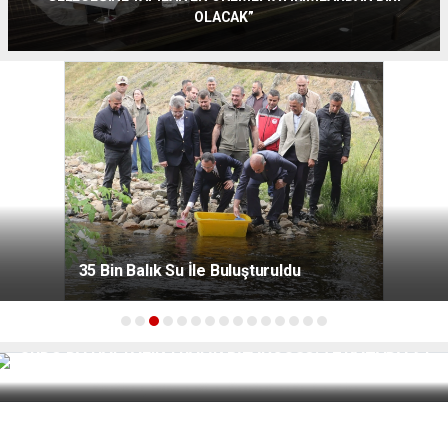
OLACAK”
35 Bin Balık Su İle Buluşturuldu
ORDU'DA HAFTALIK TRAFİK BİLANÇOSU: 72 KAZADA 94
YARALI, BİNLERCE SÜRÜCÜYE CEZA!