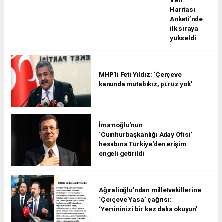
Veri
Haritası
Anketi’nde
ilk sıraya
yükseldi
MHP'li Feti Yıldız: ‘Çerçeve
kanunda mutabıkız, pürüz yok’
İmamoğlu'nun
‘Cumhurbaşkanlığı Aday Ofisi’
hesabına Türkiye'den erişim
engeli getirildi
Ağıralioğlu'ndan milletvekillerine
‘Çerçeve Yasa’ çağrısı:
‘Yemininizi bir kez daha okuyun’