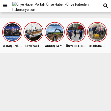
YEDAŞ Ordu...
Ordu’da Si...
AKKUŞ'TA Y...
ÜNYE BELED...
35 Bin Bal...