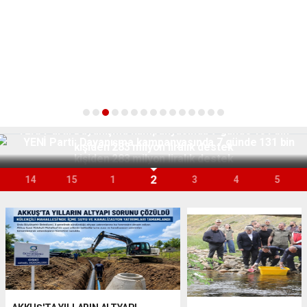
YENİ Parti: Dayanışma kampanyasında 7 günde 131 bin
kişiden 283 milyon liralık destek
2
14
15
1
3
4
5