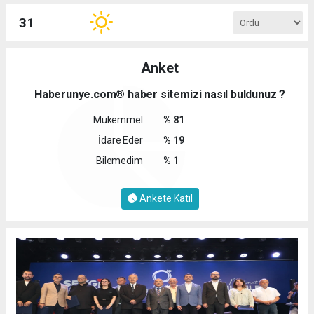
31
Anket
Haberunye.com® haber sitemizi nasıl buldunuz ?
Mükemmel
% 81
İdare Eder
% 19
Bilemedim
% 1
Ankete Katıl