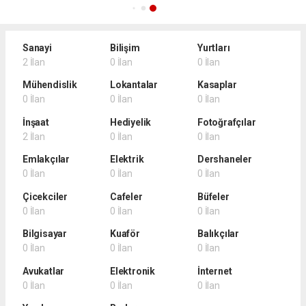
Sanayi
Bilişim
Yurtları
2 İlan
0 İlan
0 İlan
Mühendislik
Lokantalar
Kasaplar
0 İlan
0 İlan
0 İlan
İnşaat
Hediyelik
Fotoğrafçılar
2 İlan
0 İlan
0 İlan
Emlakçılar
Elektrik
Dershaneler
0 İlan
0 İlan
0 İlan
Çicekciler
Cafeler
Büfeler
0 İlan
0 İlan
0 İlan
Bilgisayar
Kuaför
Balıkçılar
0 İlan
0 İlan
0 İlan
Avukatlar
Elektronik
İnternet
0 İlan
0 İlan
0 İlan