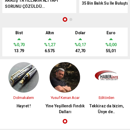
AKKUŞ'TA YILLARIN ALTYAPI
35 Bin Balık Su İle Buluştur
SORUNU ÇÖZÜLDÜ...
Bist
Altın
Dolar
Euro
%0,70
%1,27
%0,17
%0,00
13.79
6.575
47,70
55,01
Dolmakalem
Yusuf Kenan Acar
Editörden
Hayret !
Yine Yeşillendi Fındık
Tekkiraz da bizim,
Dalları
Ünye de..