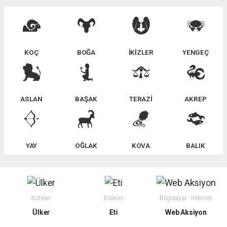
KOÇ
BOĞA
İKİZLER
YENGEÇ
ASLAN
BAŞAK
TERAZİ
AKREP
YAY
OĞLAK
KOVA
BALIK
Büfeler
Büfeler
Bilgisayar - İnternet
Ülker
Eti
Web Aksiyon