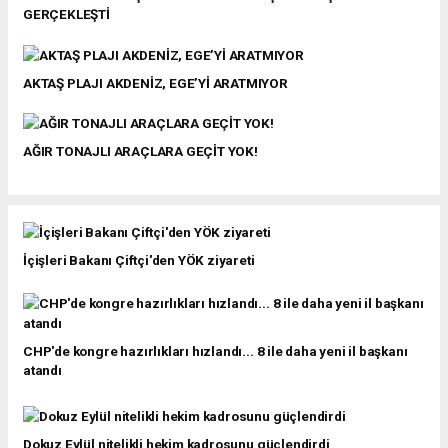
GERÇEKLEŞTİ
AKTAŞ PLAJI AKDENİZ, EGE’Yİ ARATMIYOR
AĞIR TONAJLI ARAÇLARA GEÇİT YOK!
İçişleri Bakanı Çiftçi'den YÖK ziyareti
CHP'de kongre hazırlıkları hızlandı... 8 ile daha yeni il başkanı
atandı
Dokuz Eylül nitelikli hekim kadrosunu güçlendirdi