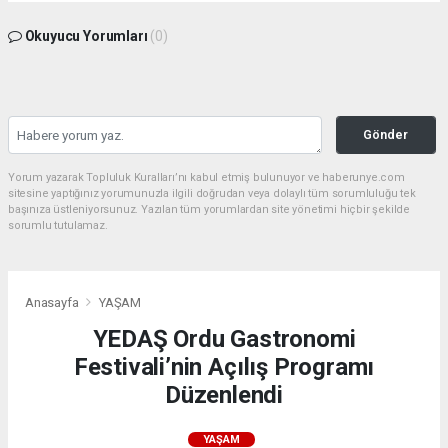
Okuyucu Yorumları
(0)
Gönder
Yorum yazarak Topluluk Kuralları’nı kabul etmiş bulunuyor ve haberunye.com
sitesine yaptığınız yorumunuzla ilgili doğrudan veya dolaylı tüm sorumluluğu tek
başınıza üstleniyorsunuz. Yazılan tüm yorumlardan site yönetimi hiçbir şekilde
sorumlu tutulamaz.
Anasayfa
YAŞAM
YEDAŞ Ordu Gastronomi
Festivali’nin Açılış Programı
Düzenlendi
YAŞAM