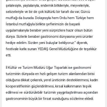
şelalesiyle, yaylalarıyla, endemik bitkileriyle, meyveleriyle,
sebzeleriyle ve bir de çok kültürlü bir tarafı da var; Gürcü
mutfağı da burada. Dolayısıyla hem Ordu hem Türkiye hem
İstanbul mutfağıyla birlikte şeflerimizin de başarılı
uygulamalarıyla beraber yeni sürprizlere hazır olsun bütün
dünya. Sizlerle beraber gastronomi dünyasına yeni ürünler
hediye edelim. Sizden yeni buluşlar bekliyoruz.” diyerek,
festivale katkı sunan YEDAŞ Genel Müdürlüğüne de teşekkür
etti.
İl Kültür ve Turizm Müdürü Uğur Toparlak ise gastronomi
turizminin dünyada en hızlı gelişen turizm alanlarından birisi
olduğuna dikkat çekerek, yerel üreticinin desteklenmesi, kadın
kooperatiflerinin güçlendirilmesi, kırsal kalkınmanın teşvik
edilmesi ve sürdürülebilir turizmin yaygınlaştırılması açısından
gastronominin büyük bir fırsat sunduğunu sözlerine ekledi.