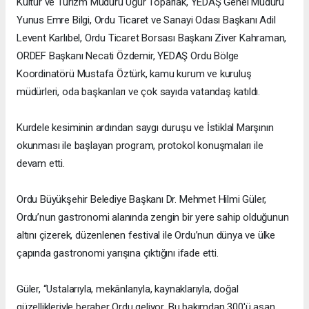
Kültür ve Turizm Müdürü Uğur Toparlak, YEDAŞ Genel Müdürü
Yunus Emre Bilgi, Ordu Ticaret ve Sanayi Odası Başkanı Adil
Levent Karlıbel, Ordu Ticaret Borsası Başkanı Ziver Kahraman,
ORDEF Başkanı Necati Özdemir, YEDAŞ Ordu Bölge
Koordinatörü Mustafa Öztürk, kamu kurum ve kuruluş
müdürleri, oda başkanları ve çok sayıda vatandaş katıldı.
Kurdele kesiminin ardından saygı duruşu ve İstiklal Marşının
okunması ile başlayan program, protokol konuşmaları ile
devam etti.
Ordu Büyükşehir Belediye Başkanı Dr. Mehmet Hilmi Güler,
Ordu’nun gastronomi alanında zengin bir yere sahip olduğunun
altını çizerek, düzenlenen festival ile Ordu’nun dünya ve ülke
çapında gastronomi yarışına çıktığını ifade etti.
Güler, “Ustalarıyla, mekânlarıyla, kaynaklarıyla, doğal
güzellikleriyle beraber Ordu geliyor. Bu bakımdan 300'ü aşan