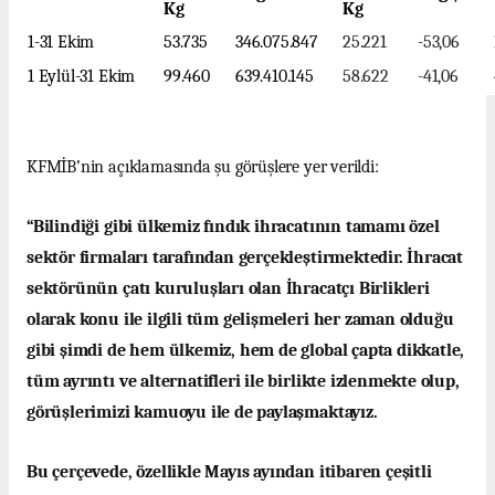
Kg
Kg
1-31 Ekim
53.735
346.075.847
25.221
-53,06
1 Eylül-31 Ekim
99.460
639.410.145
58.622
-41,06
KFMİB’nin açıklamasında şu görüşlere yer verildi:
“Bilindiği gibi ülkemiz fındık ihracatının tamamı özel
sektör firmaları tarafından gerçekleştirmektedir. İhracat
sektörünün çatı kuruluşları olan İhracatçı Birlikleri
olarak konu ile ilgili tüm gelişmeleri her zaman olduğu
gibi şimdi de hem ülkemiz, hem de global çapta dikkatle,
tüm ayrıntı ve alternatifleri ile birlikte izlenmekte olup,
görüşlerimizi kamuoyu ile de paylaşmaktayız.
Bu çerçevede, özellikle Mayıs ayından itibaren çeşitli