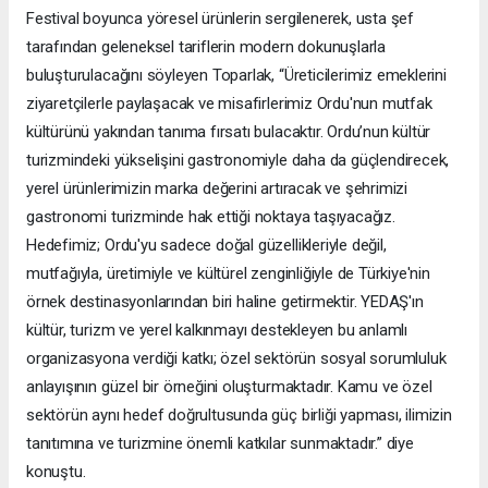
Festival boyunca yöresel ürünlerin sergilenerek, usta şef
tarafından geleneksel tariflerin modern dokunuşlarla
buluşturulacağını söyleyen Toparlak, “Üreticilerimiz emeklerini
ziyaretçilerle paylaşacak ve misafirlerimiz Ordu'nun mutfak
kültürünü yakından tanıma fırsatı bulacaktır. Ordu’nun kültür
turizmindeki yükselişini gastronomiyle daha da güçlendirecek,
yerel ürünlerimizin marka değerini artıracak ve şehrimizi
gastronomi turizminde hak ettiği noktaya taşıyacağız.
Hedefimiz; Ordu'yu sadece doğal güzellikleriyle değil,
mutfağıyla, üretimiyle ve kültürel zenginliğiyle de Türkiye'nin
örnek destinasyonlarından biri haline getirmektir. YEDAŞ'ın
kültür, turizm ve yerel kalkınmayı destekleyen bu anlamlı
organizasyona verdiği katkı; özel sektörün sosyal sorumluluk
anlayışının güzel bir örneğini oluşturmaktadır. Kamu ve özel
sektörün aynı hedef doğrultusunda güç birliği yapması, ilimizin
tanıtımına ve turizmine önemli katkılar sunmaktadır.” diye
konuştu.