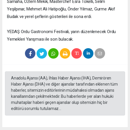
Samaha, Özlem Mekik, Masterchef Esra Tokelli, Selim
Yeşilpınar, Mehmet Ali Hatipoğlu, Önder Yılmaz, Gurme Akif
Budak ve yerel şeflerin gösterileri ile sona erdi.
YEDAŞ Ordu Gastronomi Festivali, yarın düzenlenecek Ordu
Yemekleri Yarışması ile son bulacak.
Anadolu Ajansı (AA), İhlas Haber Ajansı (İHA), Demirören
Haber Ajansı (DHA) ve diğer ajanslar tarafından eklenen tüm
haberler, sitemizin editörlerinin müdahalesi olmadan ajans
kanallarından çekilmektedir. Bu haberlerde yer alan hukuki
muhataplar haberi geçen ajanslar olup sitemizin hiç bir
editörü sorumlu tutulamaz...