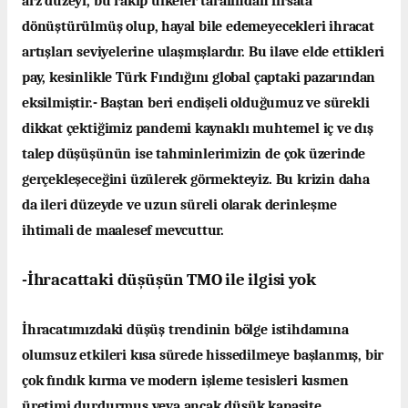
arz düzeyi, bu rakip ülkeler tarafından fırsata
dönüştürülmüş olup, hayal bile edemeyecekleri ihracat
artışları seviyelerine ulaşmışlardır. Bu ilave elde ettikleri
pay, kesinlikle Türk Fındığını global çaptaki pazarından
eksilmiştir.- Baştan beri endişeli olduğumuz ve sürekli
dikkat çektiğimiz pandemi kaynaklı muhtemel iç ve dış
talep düşüşünün ise tahminlerimizin de çok üzerinde
gerçekleşeceğini üzülerek görmekteyiz. Bu krizin daha
da ileri düzeyde ve uzun süreli olarak derinleşme
ihtimali de maalesef mevcuttur.
-İhracattaki düşüşün TMO ile ilgisi yok
İhracatımızdaki düşüş trendinin bölge istihdamına
olumsuz etkileri kısa sürede hissedilmeye başlanmış, bir
çok fındık kırma ve modern işleme tesisleri kısmen
üretimi durdurmuş veya ancak düşük kapasite