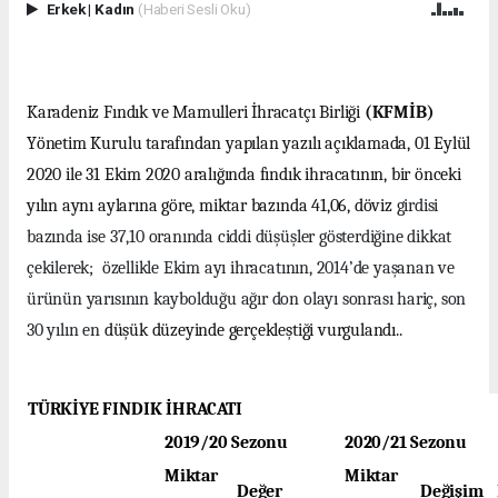
Erkek
|
Kadın
(Haberi Sesli Oku)
Karadeniz Fındık ve Mamulleri İhracatçı Birliği
(KFMİB)
Yönetim Kurulu tarafından yapılan yazılı açıklamada, 01 Eylül
2020 ile 31 Ekim 2020 aralığında fındık ihracatının, bir önceki
yılın aynı aylarına göre, miktar bazında 41,06, döviz
girdisi
bazında ise 37,10 oranında ciddi düşüşler gösterdiğine dikkat
çekilerek; özellikle Ekim ayı ihracatının, 2014’de yaşanan ve
ürünün yarısının kaybolduğu ağır don olayı sonrası hariç, son
30 yılın en
düşük düzeyinde gerçekleştiği vurgulandı..
TÜRKİYE FINDIK İHRACATI
2019/20 Sezonu
2020/21 Sezonu
Miktar
Miktar
Değer
Değişim