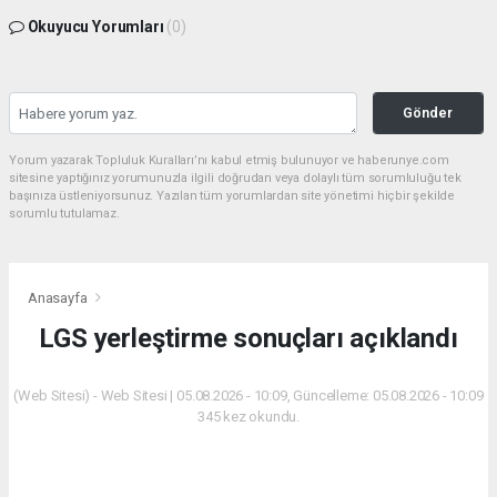
Okuyucu Yorumları
(0)
Gönder
Yorum yazarak Topluluk Kuralları’nı kabul etmiş bulunuyor ve haberunye.com
sitesine yaptığınız yorumunuzla ilgili doğrudan veya dolaylı tüm sorumluluğu tek
başınıza üstleniyorsunuz. Yazılan tüm yorumlardan site yönetimi hiçbir şekilde
sorumlu tutulamaz.
Anasayfa
LGS yerleştirme sonuçları açıklandı
(Web Sitesi) - Web Sitesi | 05.08.2026 - 10:09, Güncelleme: 05.08.2026 - 10:09
345 kez okundu.