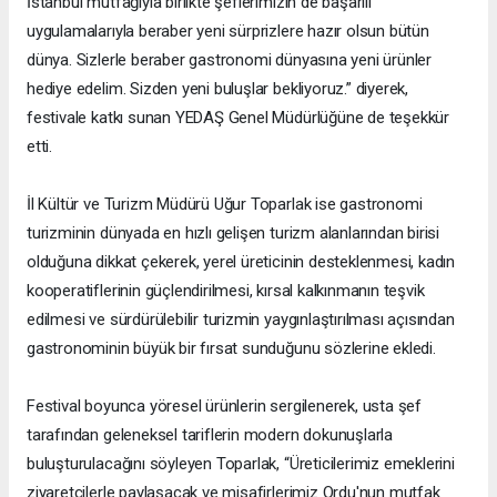
İstanbul mutfağıyla birlikte şeflerimizin de başarılı
uygulamalarıyla beraber yeni sürprizlere hazır olsun bütün
dünya. Sizlerle beraber gastronomi dünyasına yeni ürünler
hediye edelim. Sizden yeni buluşlar bekliyoruz.” diyerek,
festivale katkı sunan YEDAŞ Genel Müdürlüğüne de teşekkür
etti.
İl Kültür ve Turizm Müdürü Uğur Toparlak ise gastronomi
turizminin dünyada en hızlı gelişen turizm alanlarından birisi
olduğuna dikkat çekerek, yerel üreticinin desteklenmesi, kadın
kooperatiflerinin güçlendirilmesi, kırsal kalkınmanın teşvik
edilmesi ve sürdürülebilir turizmin yaygınlaştırılması açısından
gastronominin büyük bir fırsat sunduğunu sözlerine ekledi.
Festival boyunca yöresel ürünlerin sergilenerek, usta şef
tarafından geleneksel tariflerin modern dokunuşlarla
buluşturulacağını söyleyen Toparlak, “Üreticilerimiz emeklerini
ziyaretçilerle paylaşacak ve misafirlerimiz Ordu'nun mutfak