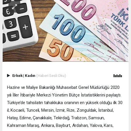
Erkek
|
Kadın
(Haberi Sesli Oku)
Hazine ve Maliye Bakanlığı Muhasebat Genel Müdürlüğü 2020
yılı İller İtibariyle Merkezi Yönetim Bütçe İstatistiklerini paylaştı.
Türkiye’de tahsilatın tahakkuka oranının en yüksek olduğu ilk 30
il; Kocaeli, Tunceli, Mersin, İzmir, Rize, Zonguldak, İstanbul,
Hatay, Edirne, Çanakkale, Tekirdağ, Trabzon, Samsun,
Kahraman Maraş, Ankara, Bayburt, Ardahan, Yalova, Kars,