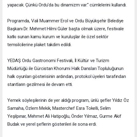
yapacak. Çünkü Ordu'da bu dinamizm var.” cümlelerini kullandı.
Programda, Vali Muammer Erol ve Ordu Büyükşehir Belediye
Başkanı Dr. Mehmet Hilmi Güler başta olmak üzere, festivale
katkı sunan kamu kurum ve kuruluşlar ile özel sektör
temsilcilerine plaket takdim edildi.
YEDAŞ Ordu Gastronomi Festivali, İl Kültür ve Turizm
Müdürlüğü ile Gürcistan Khorumi Halk Dansları Topluluğunun
halk oyunları gösterisinin ardından, protokol üyeleri tarafından
stantların gezilmesi ile devam etti.
Yemek söyleşilerinin de yer aldığı program, ünlü şefler Yıldız Öz
Samaha, Özlem Mekik, Masterchef Esra Tokelli, Selim
Yeşilpınar, Mehmet Ali Hatipoğlu, Önder Yılmaz, Gurme Akif
Budak ve yerel şeflerin gösterileri ile sona erdi.