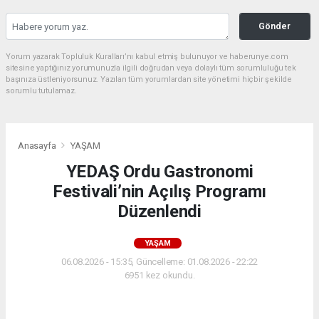
Gönder
Yorum yazarak Topluluk Kuralları’nı kabul etmiş bulunuyor ve haberunye.com
sitesine yaptığınız yorumunuzla ilgili doğrudan veya dolaylı tüm sorumluluğu tek
başınıza üstleniyorsunuz. Yazılan tüm yorumlardan site yönetimi hiçbir şekilde
sorumlu tutulamaz.
Anasayfa
YAŞAM
YEDAŞ Ordu Gastronomi
Festivali’nin Açılış Programı
Düzenlendi
YAŞAM
06.08.2026 - 15:35, Güncelleme: 01.08.2026 - 22:22
6951 kez okundu.