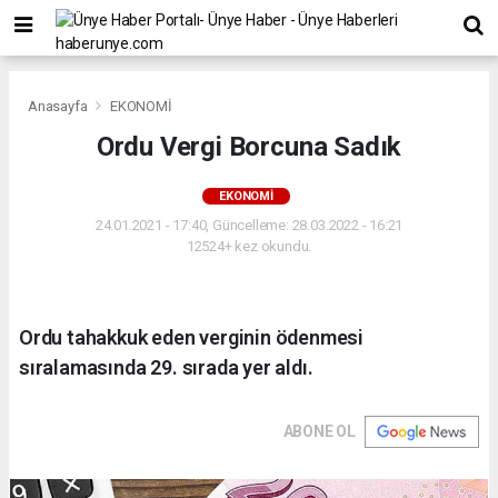
Anasayfa
EKONOMİ
Ordu Vergi Borcuna Sadık
EKONOMİ
24.01.2021 - 17:40, Güncelleme: 28.03.2022 - 16:21
12524+ kez okundu.
Ordu tahakkuk eden verginin ödenmesi
sıralamasında 29. sırada yer aldı.
ABONE OL