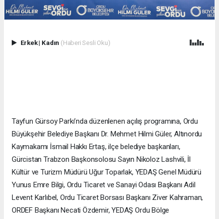
Erkek
|
Kadın
(Haberi Sesli Oku)
Tayfun Gürsoy Parkı’nda düzenlenen açılış programına, Ordu
Büyükşehir Belediye Başkanı Dr. Mehmet Hilmi Güler, Altınordu
Kaymakamı İsmail Hakkı Ertaş, ilçe belediye başkanları,
Gürcistan Trabzon Başkonsolosu Sayın Nikoloz Lashvili, İl
Kültür ve Turizm Müdürü Uğur Toparlak, YEDAŞ Genel Müdürü
Yunus Emre Bilgi, Ordu Ticaret ve Sanayi Odası Başkanı Adil
Levent Karlıbel, Ordu Ticaret Borsası Başkanı Ziver Kahraman,
ORDEF Başkanı Necati Özdemir, YEDAŞ Ordu Bölge