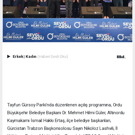
Erkek
|
Kadın
(Haberi Sesli Oku)
Tayfun Gürsoy Parkı’nda düzenlenen açılış programına, Ordu
Büyükşehir Belediye Başkanı Dr. Mehmet Hilmi Güler, Altınordu
Kaymakamı İsmail Hakkı Ertaş, ilçe belediye başkanları,
Gürcistan Trabzon Başkonsolosu Sayın Nikoloz Lashvili, İl