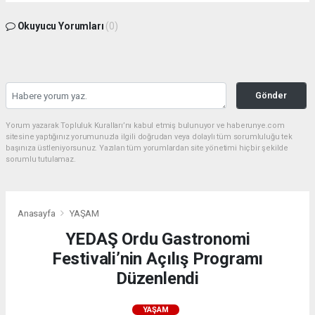
Okuyucu Yorumları
(0)
Gönder
Yorum yazarak Topluluk Kuralları’nı kabul etmiş bulunuyor ve haberunye.com
sitesine yaptığınız yorumunuzla ilgili doğrudan veya dolaylı tüm sorumluluğu tek
başınıza üstleniyorsunuz. Yazılan tüm yorumlardan site yönetimi hiçbir şekilde
sorumlu tutulamaz.
Anasayfa
YAŞAM
YEDAŞ Ordu Gastronomi
Festivali’nin Açılış Programı
Düzenlendi
YAŞAM