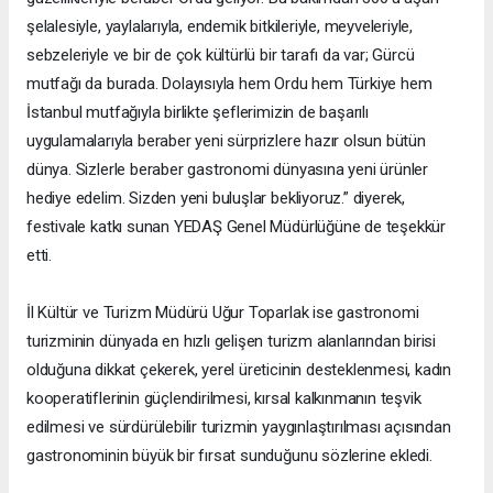
şelalesiyle, yaylalarıyla, endemik bitkileriyle, meyveleriyle,
sebzeleriyle ve bir de çok kültürlü bir tarafı da var; Gürcü
mutfağı da burada. Dolayısıyla hem Ordu hem Türkiye hem
İstanbul mutfağıyla birlikte şeflerimizin de başarılı
uygulamalarıyla beraber yeni sürprizlere hazır olsun bütün
dünya. Sizlerle beraber gastronomi dünyasına yeni ürünler
hediye edelim. Sizden yeni buluşlar bekliyoruz.” diyerek,
festivale katkı sunan YEDAŞ Genel Müdürlüğüne de teşekkür
etti.
İl Kültür ve Turizm Müdürü Uğur Toparlak ise gastronomi
turizminin dünyada en hızlı gelişen turizm alanlarından birisi
olduğuna dikkat çekerek, yerel üreticinin desteklenmesi, kadın
kooperatiflerinin güçlendirilmesi, kırsal kalkınmanın teşvik
edilmesi ve sürdürülebilir turizmin yaygınlaştırılması açısından
gastronominin büyük bir fırsat sunduğunu sözlerine ekledi.