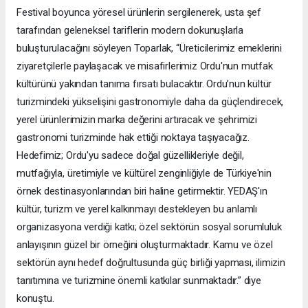
Festival boyunca yöresel ürünlerin sergilenerek, usta şef
tarafından geleneksel tariflerin modern dokunuşlarla
buluşturulacağını söyleyen Toparlak, “Üreticilerimiz emeklerini
ziyaretçilerle paylaşacak ve misafirlerimiz Ordu'nun mutfak
kültürünü yakından tanıma fırsatı bulacaktır. Ordu’nun kültür
turizmindeki yükselişini gastronomiyle daha da güçlendirecek,
yerel ürünlerimizin marka değerini artıracak ve şehrimizi
gastronomi turizminde hak ettiği noktaya taşıyacağız.
Hedefimiz; Ordu'yu sadece doğal güzellikleriyle değil,
mutfağıyla, üretimiyle ve kültürel zenginliğiyle de Türkiye'nin
örnek destinasyonlarından biri haline getirmektir. YEDAŞ'ın
kültür, turizm ve yerel kalkınmayı destekleyen bu anlamlı
organizasyona verdiği katkı; özel sektörün sosyal sorumluluk
anlayışının güzel bir örneğini oluşturmaktadır. Kamu ve özel
sektörün aynı hedef doğrultusunda güç birliği yapması, ilimizin
tanıtımına ve turizmine önemli katkılar sunmaktadır.” diye
konuştu.