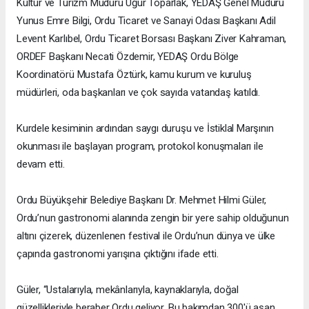
Kültür ve Turizm Müdürü Uğur Toparlak, YEDAŞ Genel Müdürü
Yunus Emre Bilgi, Ordu Ticaret ve Sanayi Odası Başkanı Adil
Levent Karlıbel, Ordu Ticaret Borsası Başkanı Ziver Kahraman,
ORDEF Başkanı Necati Özdemir, YEDAŞ Ordu Bölge
Koordinatörü Mustafa Öztürk, kamu kurum ve kuruluş
müdürleri, oda başkanları ve çok sayıda vatandaş katıldı.
Kurdele kesiminin ardından saygı duruşu ve İstiklal Marşının
okunması ile başlayan program, protokol konuşmaları ile
devam etti.
Ordu Büyükşehir Belediye Başkanı Dr. Mehmet Hilmi Güler,
Ordu’nun gastronomi alanında zengin bir yere sahip olduğunun
altını çizerek, düzenlenen festival ile Ordu’nun dünya ve ülke
çapında gastronomi yarışına çıktığını ifade etti.
Güler, “Ustalarıyla, mekânlarıyla, kaynaklarıyla, doğal
güzellikleriyle beraber Ordu geliyor. Bu bakımdan 300'ü aşan