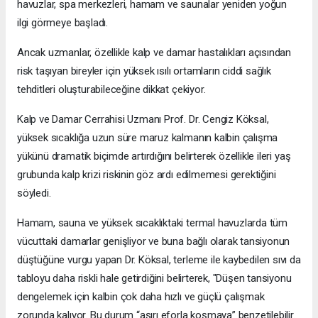
havuzlar, spa merkezleri, hamam ve saunalar yeniden yoğun
ilgi görmeye başladı.
Ancak uzmanlar, özellikle kalp ve damar hastalıkları açısından
risk taşıyan bireyler için yüksek ısılı ortamların ciddi sağlık
tehditleri oluşturabileceğine dikkat çekiyor.
Kalp ve Damar Cerrahisi Uzmanı Prof. Dr. Cengiz Köksal,
yüksek sıcaklığa uzun süre maruz kalmanın kalbin çalışma
yükünü dramatik biçimde artırdığını belirterek özellikle ileri yaş
grubunda kalp krizi riskinin göz ardı edilmemesi gerektiğini
söyledi.
Hamam, sauna ve yüksek sıcaklıktaki termal havuzlarda tüm
vücuttaki damarlar genişliyor ve buna bağlı olarak tansiyonun
düştüğüne vurgu yapan Dr. Köksal, terleme ile kaybedilen sıvı da
tabloyu daha riskli hale getirdiğini belirterek, "Düşen tansiyonu
dengelemek için kalbin çok daha hızlı ve güçlü çalışmak
zorunda kalıyor. Bu durum “aşırı eforla koşmaya” benzetilebilir.