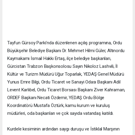
Tayfun Gürsoy Parkı’nda düzenlenen açılış programına, Ordu
Büyükşehir Belediye Başkanı Dr. Mehmet Hilmi Güler, Altınordu
Kaymakamı İsmail Hakkı Ertaş, ilçe belediye başkanları,
Gürcistan Trabzon Başkonsolosu Sayın Nikoloz Lashvili, İl
Kültür ve Turizm Müdürü Uğur Toparlak, YEDAŞ Genel Müdürü
Yunus Emre Bilgi, Ordu Ticaret ve Sanayi Odası Başkanı Adil
Levent Karlıbel, Ordu Ticaret Borsası Başkanı Ziver Kahraman,
ORDEF Başkanı Necati Özdemir, YEDAŞ Ordu Bölge
Koordinatörü Mustafa Öztürk, kamu kurum ve kuruluş
müdürleri, oda başkanları ve çok sayıda vatandaş katıldı.
Kurdele kesiminin ardından saygı duruşu ve İstiklal Marşının