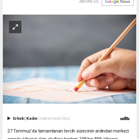
ABONE OL
Erkek
|
Kadın
(Haberi Sesli Oku)
27 Temmuz'da tamamlanan tercih sürecinin ardından merkezi
sınavla öğrenci alan okullara toplam 198 bin 899 öğrenci