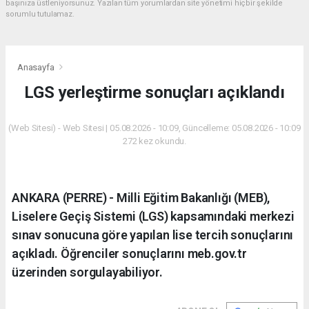
başınıza üstleniyorsunuz. Yazılan tüm yorumlardan site yönetimi hiçbir şekilde
sorumlu tutulamaz.
Anasayfa
LGS yerleştirme sonuçları açıklandı
(Web Sitesi) - Web Sitesi | 05.08.2026 - 10:09, Güncelleme: 05.08.2026 - 10:09
272 kez okundu.
ANKARA (PERRE) - Milli Eğitim Bakanlığı (MEB),
Liselere Geçiş Sistemi (LGS) kapsamındaki merkezi
sınav sonucuna göre yapılan lise tercih sonuçlarını
açıkladı. Öğrenciler sonuçlarını meb.gov.tr
üzerinden sorgulayabiliyor.