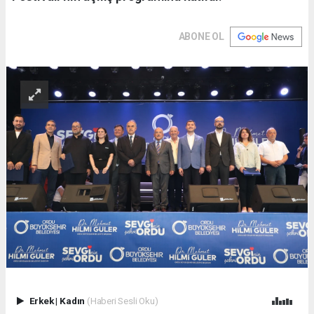
ABONE OL
Erkek
|
Kadın
(Haberi Sesli Oku)