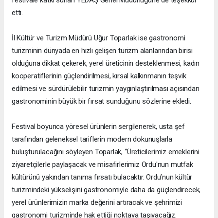
festivale katkı sunan YEDAŞ Genel Müdürlüğüne de teşekkür
etti.
İl Kültür ve Turizm Müdürü Uğur Toparlak ise gastronomi
turizminin dünyada en hızlı gelişen turizm alanlarından birisi
olduğuna dikkat çekerek, yerel üreticinin desteklenmesi, kadın
kooperatiflerinin güçlendirilmesi, kırsal kalkınmanın teşvik
edilmesi ve sürdürülebilir turizmin yaygınlaştırılması açısından
gastronominin büyük bir fırsat sunduğunu sözlerine ekledi.
Festival boyunca yöresel ürünlerin sergilenerek, usta şef
tarafından geleneksel tariflerin modern dokunuşlarla
buluşturulacağını söyleyen Toparlak, “Üreticilerimiz emeklerini
ziyaretçilerle paylaşacak ve misafirlerimiz Ordu'nun mutfak
kültürünü yakından tanıma fırsatı bulacaktır. Ordu’nun kültür
turizmindeki yükselişini gastronomiyle daha da güçlendirecek,
yerel ürünlerimizin marka değerini artıracak ve şehrimizi
gastronomi turizminde hak ettiği noktaya taşıyacağız.