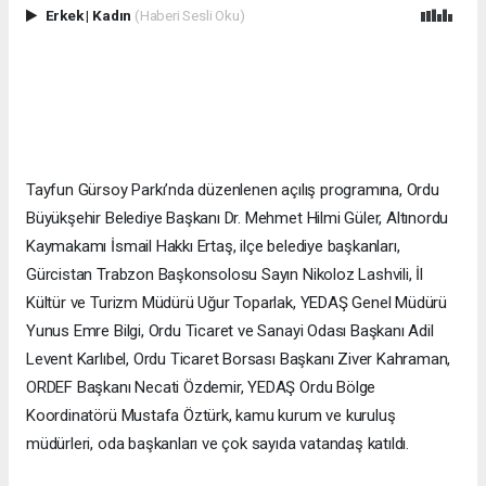
Erkek
|
Kadın
(Haberi Sesli Oku)
Tayfun Gürsoy Parkı’nda düzenlenen açılış programına, Ordu
Büyükşehir Belediye Başkanı Dr. Mehmet Hilmi Güler, Altınordu
Kaymakamı İsmail Hakkı Ertaş, ilçe belediye başkanları,
Gürcistan Trabzon Başkonsolosu Sayın Nikoloz Lashvili, İl
Kültür ve Turizm Müdürü Uğur Toparlak, YEDAŞ Genel Müdürü
Yunus Emre Bilgi, Ordu Ticaret ve Sanayi Odası Başkanı Adil
Levent Karlıbel, Ordu Ticaret Borsası Başkanı Ziver Kahraman,
ORDEF Başkanı Necati Özdemir, YEDAŞ Ordu Bölge
Koordinatörü Mustafa Öztürk, kamu kurum ve kuruluş
müdürleri, oda başkanları ve çok sayıda vatandaş katıldı.