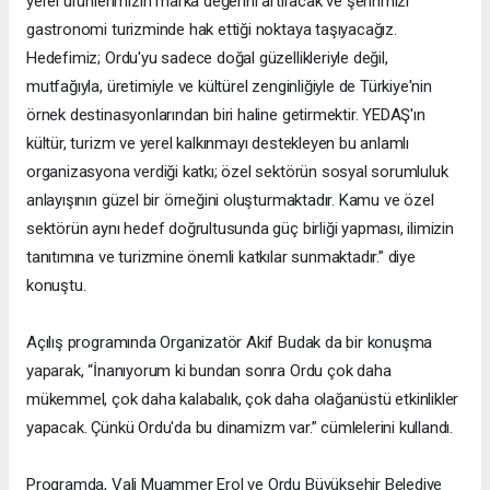
yerel ürünlerimizin marka değerini artıracak ve şehrimizi
gastronomi turizminde hak ettiği noktaya taşıyacağız.
Hedefimiz; Ordu'yu sadece doğal güzellikleriyle değil,
mutfağıyla, üretimiyle ve kültürel zenginliğiyle de Türkiye'nin
örnek destinasyonlarından biri haline getirmektir. YEDAŞ'ın
kültür, turizm ve yerel kalkınmayı destekleyen bu anlamlı
organizasyona verdiği katkı; özel sektörün sosyal sorumluluk
anlayışının güzel bir örneğini oluşturmaktadır. Kamu ve özel
sektörün aynı hedef doğrultusunda güç birliği yapması, ilimizin
tanıtımına ve turizmine önemli katkılar sunmaktadır.” diye
konuştu.
Açılış programında Organizatör Akif Budak da bir konuşma
yaparak, “İnanıyorum ki bundan sonra Ordu çok daha
mükemmel, çok daha kalabalık, çok daha olağanüstü etkinlikler
yapacak. Çünkü Ordu'da bu dinamizm var.” cümlelerini kullandı.
Programda, Vali Muammer Erol ve Ordu Büyükşehir Belediye