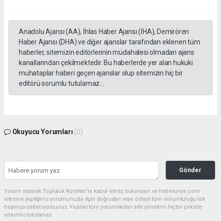
Anadolu Ajansı (AA), İhlas Haber Ajansı (İHA), Demirören
Haber Ajansı (DHA) ve diğer ajanslar tarafından eklenen tüm
haberler, sitemizin editörlerinin müdahalesi olmadan ajans
kanallarından çekilmektedir. Bu haberlerde yer alan hukuki
muhataplar haberi geçen ajanslar olup sitemizin hiç bir
editörü sorumlu tutulamaz...
Okuyucu Yorumları
(0)
Gönder
Yorum yazarak Topluluk Kuralları’nı kabul etmiş bulunuyor ve haberunye.com
sitesine yaptığınız yorumunuzla ilgili doğrudan veya dolaylı tüm sorumluluğu tek
başınıza üstleniyorsunuz. Yazılan tüm yorumlardan site yönetimi hiçbir şekilde
sorumlu tutulamaz.