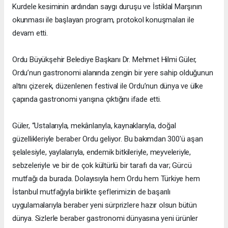
Kurdele kesiminin ardından saygı duruşu ve İstiklal Marşının
okunması ile başlayan program, protokol konuşmaları ile
devam etti.
Ordu Büyükşehir Belediye Başkanı Dr. Mehmet Hilmi Güler,
Ordu’nun gastronomi alanında zengin bir yere sahip olduğunun
altını çizerek, düzenlenen festival ile Ordu’nun dünya ve ülke
çapında gastronomi yarışına çıktığını ifade etti.
Güler, “Ustalarıyla, mekânlarıyla, kaynaklarıyla, doğal
güzellikleriyle beraber Ordu geliyor. Bu bakımdan 300'ü aşan
şelalesiyle, yaylalarıyla, endemik bitkileriyle, meyveleriyle,
sebzeleriyle ve bir de çok kültürlü bir tarafı da var; Gürcü
mutfağı da burada. Dolayısıyla hem Ordu hem Türkiye hem
İstanbul mutfağıyla birlikte şeflerimizin de başarılı
uygulamalarıyla beraber yeni sürprizlere hazır olsun bütün
dünya. Sizlerle beraber gastronomi dünyasına yeni ürünler