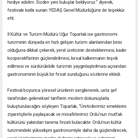
hediye edelim. Sizden yeni buluşlar bekliyoruz.” diyerek,
festivale katkı sunan YEDAŞ Genel Müdürlüğüne de teşekkür
etti.
İl Kültür ve Turizm Müdürü Uğur Toparlak ise gastronomi
turizminin dünyada en hızlı gelişen turizm alanlarından birisi
olduğuna dikkat çekerek, yerel üreticinin desteklenmesi, kadın
kooperatiflerinin güçlendirilmesi, kırsal kalkınmanın teşvik
edilmesi ve sürdürülebilir turizmin yaygınlaştırılması açısından
gastronominin büyük bir fırsat sunduğunu sözlerine ekledi.
Festival boyunca yöresel ürünlerin sergilenerek, usta şef
tarafından geleneksel tariflerin modern dokunuşlarla
buluşturulacağını söyleyen Toparlak, “Üreticilerimiz emeklerini
ziyaretçilerle paylaşacak ve misafirlerimiz Ordu'nun mutfak
kültürünü yakından tanıma fırsatı bulacaktır. Ordu’nun kültür
turizmindeki yükselişini gastronomiyle daha da güçlendirecek,