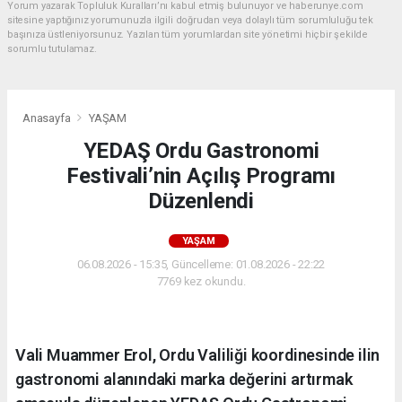
Yorum yazarak Topluluk Kuralları’nı kabul etmiş bulunuyor ve haberunye.com
sitesine yaptığınız yorumunuzla ilgili doğrudan veya dolaylı tüm sorumluluğu tek
başınıza üstleniyorsunuz. Yazılan tüm yorumlardan site yönetimi hiçbir şekilde
sorumlu tutulamaz.
Anasayfa
YAŞAM
YEDAŞ Ordu Gastronomi
Festivali’nin Açılış Programı
Düzenlendi
YAŞAM
06.08.2026 - 15:35, Güncelleme: 01.08.2026 - 22:22
7769 kez okundu.
Vali Muammer Erol, Ordu Valiliği koordinesinde ilin
gastronomi alanındaki marka değerini artırmak