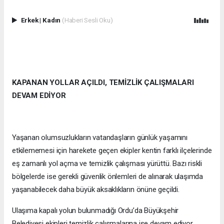
Erkek
|
Kadın
(Haberi Sesli Oku)
KAPANAN YOLLAR AÇILDI, TEMİZLİK ÇALIŞMALARI
DEVAM EDİYOR
Yaşanan olumsuzlukların vatandaşların günlük yaşamını
etkilememesi için harekete geçen ekipler kentin farklı ilçelerinde
eş zamanlı yol açma ve temizlik çalışması yürüttü. Bazı riskli
bölgelerde ise gerekli güvenlik önlemleri de alınarak ulaşımda
yaşanabilecek daha büyük aksaklıkların önüne geçildi.
Ulaşıma kapalı yolun bulunmadığı Ordu’da Büyükşehir
Belediyesi ekipleri temizlik çalışmalarına ise devam ediyor.