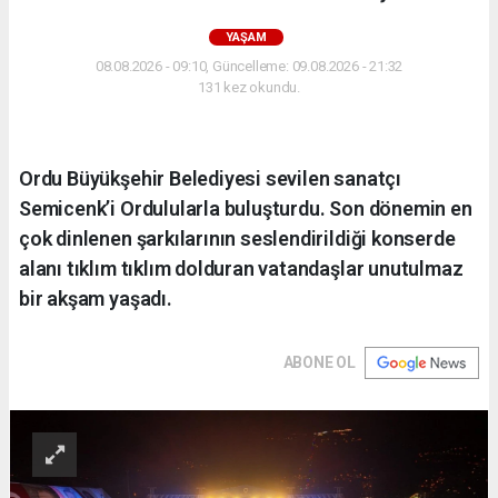
YAŞAM
08.08.2026 - 09:10, Güncelleme: 09.08.2026 - 21:32
131 kez okundu.
Ordu Büyükşehir Belediyesi sevilen sanatçı
Semicenk’i Ordulularla buluşturdu. Son dönemin en
çok dinlenen şarkılarının seslendirildiği konserde
alanı tıklım tıklım dolduran vatandaşlar unutulmaz
bir akşam yaşadı.
ABONE OL