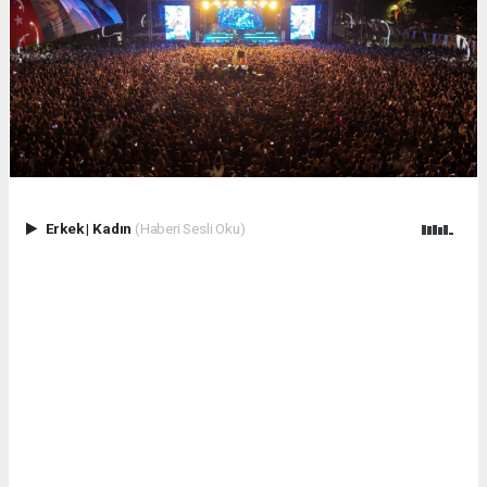
Erkek
|
Kadın
(Haberi Sesli Oku)