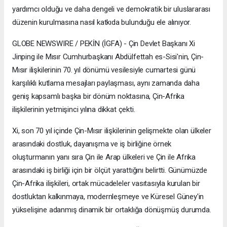
yardımcı olduğu ve daha dengeli ve demokratik bir uluslararası
düzenin kurulmasına nasıl katkıda bulunduğu ele alınıyor.
GLOBE NEWSWIRE / PEKİN (İGFA) - Çin Devlet Başkanı Xi
Jinping ile Mısır Cumhurbaşkanı Abdülfettah es-Sisi'nin, Çin-
Mısır ilişkilerinin 70. yıl dönümü vesilesiyle cumartesi günü
karşılıklı kutlama mesajları paylaşması, aynı zamanda daha
geniş kapsamlı başka bir dönüm noktasına, Çin-Afrika
ilişkilerinin yetmişinci yılına dikkat çekti.
Xi, son 70 yıl içinde Çin-Mısır ilişkilerinin gelişmekte olan ülkeler
arasındaki dostluk, dayanışma ve iş birliğine örnek
oluşturmanın yanı sıra Çin ile Arap ülkeleri ve Çin ile Afrika
arasındaki iş birliği için bir ölçüt yarattığını belirtti. Günümüzde
Çin-Afrika ilişkileri, ortak mücadeleler vasıtasıyla kurulan bir
dostluktan kalkınmaya, modernleşmeye ve Küresel Güney'in
yükselişine adanmış dinamik bir ortaklığa dönüşmüş durumda.