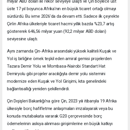
milyar ABD doları ile rekor seviyeye ulaştı ve Çin böylece üst
üste 17 yıl boyunca Afrika'nın en büyük ticaret ortağı olmayı
sürdürdü. Bu ivme 2026'da da devam etti. Sadece ilk çeyrekte
Çin'in Afrika ülkeleriyle ticaret hacmi yıllık bazda %23,7 artış
göstererek 646,56 milyar yuan (92,2 milyar ABD doları)
seviyesine ulaştı.
Aynı zamanda Çin-Afrika arasındaki yüksek kaliteli Kuşak ve
Yol iş birliğine örnek teşkil eden amiral gemisi projelerden
Tazara Demir Yolu ve Mombasa-Nairobi Standart Hat
Demiryolu gibi projeler aracılığıyla demir yolu sistemini
modernize eden Kuşak ve Yol Girişimi, kıta genelindeki
bağlantısallığı yeniden şekillendirdi.
Çin Dışişleri Bakanlığı'na göre Çin, 2023 yılı itibarıyla 19 Afrika
ülkesiyle borç hafifletme anlaşmaları imzalayarak veya bu
konuda mutabakata vararak G20 çerçevesinde borç
ödemelerinin askıya alınması girişimlerine en büyük katkıyı