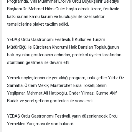
Programda, Vali Muammer Erol ve Ordu Büyükşehir Belediye
Başkanı Dr. Mehmet Hilmi Güler başta olmak üzere, festivale
katkı sunan kamu kurum ve kuruluşlar ile özel sektör
temsilcilerine plaket takdim edildi.
YEDAŞ Ordu Gastronomi Festivali, İl Kültür ve Turizm
Müdürlüğü ile Gürcistan Khorumi Halk Dansları Topluluğunun
halk oyunları gösterisinin ardından, protokol üyeleri tarafından
stantların gezilmesi ile devam etti.
Yemek söyleşilerinin de yer aldığı program, ünlü şefler Yıldız Öz
Samaha, Özlem Mekik, Masterchef Esra Tokelli, Selim
Yeşilpınar, Mehmet Ali Hatipoğlu, Önder Yılmaz, Gurme Akif
Budak ve yerel şeflerin gösterileri ile sona erdi.
YEDAŞ Ordu Gastronomi Festivali, yarın düzenlenecek Ordu
Yemekleri Yarışması ile son bulacak.