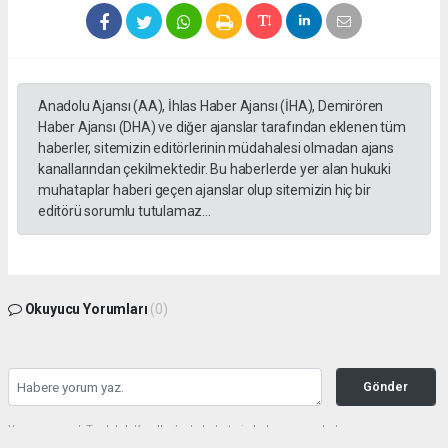
Anadolu Ajansı (AA), İhlas Haber Ajansı (İHA), Demirören
Haber Ajansı (DHA) ve diğer ajanslar tarafından eklenen tüm
haberler, sitemizin editörlerinin müdahalesi olmadan ajans
kanallarından çekilmektedir. Bu haberlerde yer alan hukuki
muhataplar haberi geçen ajanslar olup sitemizin hiç bir
editörü sorumlu tutulamaz...
Okuyucu Yorumları
(0)
Gönder
Yorum yazarak Topluluk Kuralları’nı kabul etmiş bulunuyor ve haberunye.com
sitesine yaptığınız yorumunuzla ilgili doğrudan veya dolaylı tüm sorumluluğu tek