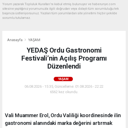
Yorum yazarak Topluluk Kuralları’nı kabul etmiş bulunuyor ve haberunye.com
sitesine yaptığınız yorumunuzla ilgili doğrudan veya dolaylı tüm sorumluluğu tek
başınıza üstleniyorsunuz. Yazılan tüm yorumlardan site yönetimi hiçbir şekilde
sorumlu tutulamaz.
Anasayfa
YAŞAM
YEDAŞ Ordu Gastronomi
Festivali’nin Açılış Programı
Düzenlendi
YAŞAM
06.08.2026 - 15:35, Güncelleme: 01.08.2026 - 22:22
6562 kez okundu.
Vali Muammer Erol, Ordu Valiliği koordinesinde ilin
gastronomi alanındaki marka değerini artırmak