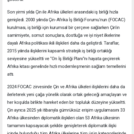
Son yirmi yılda Çin ile Afrika ülkeleri arasındaki iş birliği hızla
genişledi. 2000 yılında Çin-Afrika İş Birliği Forumu'nun (FOCAC)
kurulması, iş birliği için kurumsal bir çerçeve sağlarken Çin'in
samimiyete, somut sonuçlara, dostluğa ve iyi niyet ilkelerine
dayalı Afrika politikası ikili ilişkileri daha da geliştirdi. Taraflar,
2015 yılında ilişkilerini kapsamlı stratejik iş birliği ortaklığı
seviyesine yükseltti ve "On İş Birliği Planı"nı hayata geçirerek
Afrika kıtası genelinde hızlı modernleşmenin sağlam temellerini
attı.
2024 FOCAC zirvesinde Çin ve Afrika ülkeleri ilişkilerini daha da
ilerleterek yeni çağa yönelik olarak ortak geleceği amaçlayan ve
her koşulda birlikte hareket eden bir topluluk düzeyine yükseltti.
Çin ayrıca 2025 yılı itibarıyla gümrüksüz erişim uygulamasını 33
Afrika ülkesinden diplomatik ilişkileri olan 53 Afrika ülkesinin
tamamını kapsayacak şekilde genişleterek diplomatik ilişki
içinde bulunduğu tüm Afrika ülkelerine tüm ürün kategorilerinde