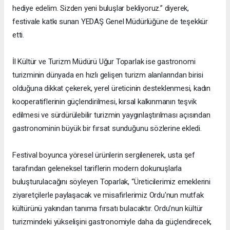
hediye edelim. Sizden yeni buluşlar bekliyoruz.” diyerek,
festivale katkı sunan YEDAŞ Genel Müdürlüğüne de teşekkür
etti.
İl Kültür ve Turizm Müdürü Uğur Toparlak ise gastronomi
turizminin dünyada en hızlı gelişen turizm alanlarından birisi
olduğuna dikkat çekerek, yerel üreticinin desteklenmesi, kadın
kooperatiflerinin güçlendirilmesi, kırsal kalkınmanın teşvik
edilmesi ve sürdürülebilir turizmin yaygınlaştırılması açısından
gastronominin büyük bir fırsat sunduğunu sözlerine ekledi.
Festival boyunca yöresel ürünlerin sergilenerek, usta şef
tarafından geleneksel tariflerin modern dokunuşlarla
buluşturulacağını söyleyen Toparlak, “Üreticilerimiz emeklerini
ziyaretçilerle paylaşacak ve misafirlerimiz Ordu'nun mutfak
kültürünü yakından tanıma fırsatı bulacaktır. Ordu’nun kültür
turizmindeki yükselişini gastronomiyle daha da güçlendirecek,