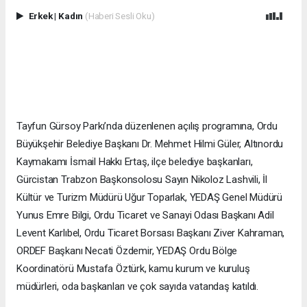
Erkek
|
Kadın
(Haberi Sesli Oku)
Tayfun Gürsoy Parkı’nda düzenlenen açılış programına, Ordu
Büyükşehir Belediye Başkanı Dr. Mehmet Hilmi Güler, Altınordu
Kaymakamı İsmail Hakkı Ertaş, ilçe belediye başkanları,
Gürcistan Trabzon Başkonsolosu Sayın Nikoloz Lashvili, İl
Kültür ve Turizm Müdürü Uğur Toparlak, YEDAŞ Genel Müdürü
Yunus Emre Bilgi, Ordu Ticaret ve Sanayi Odası Başkanı Adil
Levent Karlıbel, Ordu Ticaret Borsası Başkanı Ziver Kahraman,
ORDEF Başkanı Necati Özdemir, YEDAŞ Ordu Bölge
Koordinatörü Mustafa Öztürk, kamu kurum ve kuruluş
müdürleri, oda başkanları ve çok sayıda vatandaş katıldı.