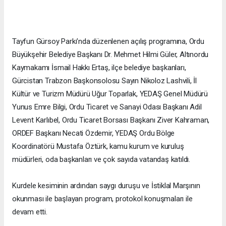
Tayfun Gürsoy Parkı’nda düzenlenen açılış programına, Ordu
Büyükşehir Belediye Başkanı Dr. Mehmet Hilmi Güler, Altınordu
Kaymakamı İsmail Hakkı Ertaş, ilçe belediye başkanları,
Gürcistan Trabzon Başkonsolosu Sayın Nikoloz Lashvili, İl
Kültür ve Turizm Müdürü Uğur Toparlak, YEDAŞ Genel Müdürü
Yunus Emre Bilgi, Ordu Ticaret ve Sanayi Odası Başkanı Adil
Levent Karlıbel, Ordu Ticaret Borsası Başkanı Ziver Kahraman,
ORDEF Başkanı Necati Özdemir, YEDAŞ Ordu Bölge
Koordinatörü Mustafa Öztürk, kamu kurum ve kuruluş
müdürleri, oda başkanları ve çok sayıda vatandaş katıldı.
Kurdele kesiminin ardından saygı duruşu ve İstiklal Marşının
okunması ile başlayan program, protokol konuşmaları ile
devam etti.