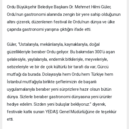
Ordu Büyükşehir Belediye Başkanı Dr. Mehmet Hilmi Güler,
Ordu’nun gastronomi alanında zengin bir yere sahip olduğunun
altını çizerek, düzenlenen festival ile Ordu’nun dünya ve ülke
çapında gastronomi yarışına çıktığını ifade etti.
Güler, “Ustalarıyla, mekânlarıyla, kaynaklarıyla, doğal
güzellikleriyle beraber Ordu geliyor. Bu bakımdan 300'ü aşan
şelalesiyle, yaylalarıyla, endemik bitkileriyle, meyveleriyle,
sebzeleriyle ve bir de çok kültürlü bir tarafı da var; Gürcü
mutfağı da burada. Dolayısıyla hem Ordu hem Türkiye hem
İstanbul mutfağıyla birlikte şeflerimizin de başarılı
uygulamalarıyla beraber yeni sürprizlere hazır olsun bütün
dünya. Sizlerle beraber gastronomi dünyasına yeni ürünler
hediye edelim. Sizden yeni buluşlar bekliyoruz.” diyerek,
festivale katkı sunan YEDAŞ Genel Müdürlüğüne de teşekkür
etti.