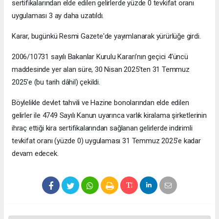
sertifikalarından elde edilen gelirlerde yüzde 0 tevkifat oranı
uygulaması 3 ay daha uzatıldı.
Karar, bugünkü Resmi Gazete'de yayımlanarak yürürlüğe girdi.
2006/10731 sayılı Bakanlar Kurulu Kararı’nın geçici 4’üncü
maddesinde yer alan süre, 30 Nisan 2025’ten 31 Temmuz
2025’e (bu tarih dâhil) çekildi.
Böylelikle devlet tahvili ve Hazine bonolarından elde edilen
gelirler ile 4749 Sayılı Kanun uyarınca varlık kiralama şirketlerinin
ihraç ettiği kira sertifikalarından sağlanan gelirlerde indirimli
tevkifat oranı (yüzde 0) uygulaması 31 Temmuz 2025’e kadar
devam edecek.