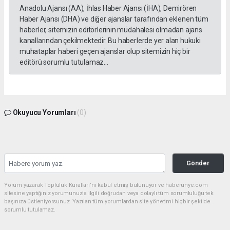
Anadolu Ajansı (AA), İhlas Haber Ajansı (İHA), Demirören
Haber Ajansı (DHA) ve diğer ajanslar tarafından eklenen tüm
haberler, sitemizin editörlerinin müdahalesi olmadan ajans
kanallarından çekilmektedir. Bu haberlerde yer alan hukuki
muhataplar haberi geçen ajanslar olup sitemizin hiç bir
editörü sorumlu tutulamaz...
Okuyucu Yorumları
(0)
Gönder
Yorum yazarak Topluluk Kuralları’nı kabul etmiş bulunuyor ve haberunye.com
sitesine yaptığınız yorumunuzla ilgili doğrudan veya dolaylı tüm sorumluluğu tek
başınıza üstleniyorsunuz. Yazılan tüm yorumlardan site yönetimi hiçbir şekilde
sorumlu tutulamaz.