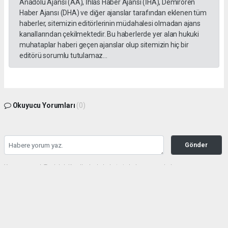
Anadolu Ajansı (AA), İhlas Haber Ajansı (İHA), Demirören
Haber Ajansı (DHA) ve diğer ajanslar tarafından eklenen tüm
haberler, sitemizin editörlerinin müdahalesi olmadan ajans
kanallarından çekilmektedir. Bu haberlerde yer alan hukuki
muhataplar haberi geçen ajanslar olup sitemizin hiç bir
editörü sorumlu tutulamaz...
Okuyucu Yorumları
(0)
Gönder
Yorum yazarak Topluluk Kuralları’nı kabul etmiş bulunuyor ve haberunye.com
sitesine yaptığınız yorumunuzla ilgili doğrudan veya dolaylı tüm sorumluluğu tek
başınıza üstleniyorsunuz. Yazılan tüm yorumlardan site yönetimi hiçbir şekilde
sorumlu tutulamaz.