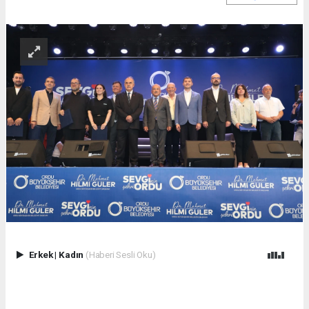
Erkek
|
Kadın
(Haberi Sesli Oku)