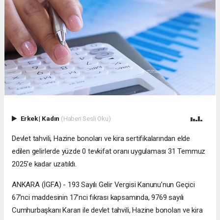
Erkek
|
Kadın
(Haberi Sesli Oku)
Devlet tahvili, Hazine bonoları ve kira sertifikalarından elde
edilen gelirlerde yüzde 0 tevkifat oranı uygulaması 31 Temmuz
2025’e kadar uzatıldı.
ANKARA (İGFA) - 193 Sayılı Gelir Vergisi Kanunu’nun Geçici
67’nci maddesinin 17’nci fıkrası kapsamında, 9769 sayılı
Cumhurbaşkanı Kararı ile devlet tahvili, Hazine bonoları ve kira