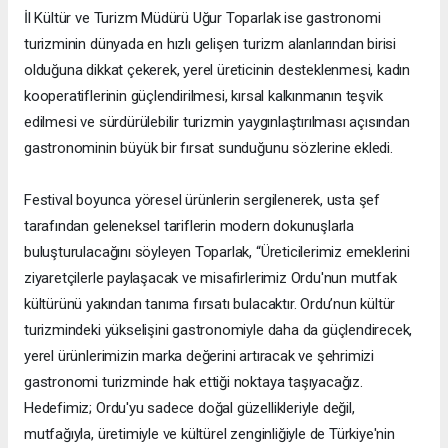
İl Kültür ve Turizm Müdürü Uğur Toparlak ise gastronomi
turizminin dünyada en hızlı gelişen turizm alanlarından birisi
olduğuna dikkat çekerek, yerel üreticinin desteklenmesi, kadın
kooperatiflerinin güçlendirilmesi, kırsal kalkınmanın teşvik
edilmesi ve sürdürülebilir turizmin yaygınlaştırılması açısından
gastronominin büyük bir fırsat sunduğunu sözlerine ekledi.
Festival boyunca yöresel ürünlerin sergilenerek, usta şef
tarafından geleneksel tariflerin modern dokunuşlarla
buluşturulacağını söyleyen Toparlak, “Üreticilerimiz emeklerini
ziyaretçilerle paylaşacak ve misafirlerimiz Ordu'nun mutfak
kültürünü yakından tanıma fırsatı bulacaktır. Ordu’nun kültür
turizmindeki yükselişini gastronomiyle daha da güçlendirecek,
yerel ürünlerimizin marka değerini artıracak ve şehrimizi
gastronomi turizminde hak ettiği noktaya taşıyacağız.
Hedefimiz; Ordu'yu sadece doğal güzellikleriyle değil,
mutfağıyla, üretimiyle ve kültürel zenginliğiyle de Türkiye'nin