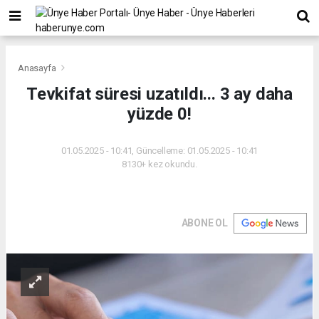
Anasayfa
Tevkifat süresi uzatıldı... 3 ay daha
yüzde 0!
01.05.2025 - 10:41, Güncelleme: 01.05.2025 - 10:41
8130+ kez okundu.
ABONE OL