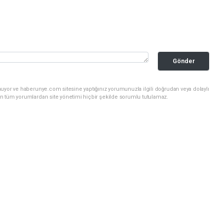
Gönder
nuyor ve haberunye.com sitesine yaptığınız yorumunuzla ilgili doğrudan veya dolaylı
n tüm yorumlardan site yönetimi hiçbir şekilde sorumlu tutulamaz.