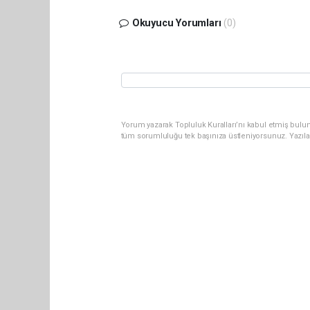
Okuyucu Yorumları
(0)
Yorum yazarak Topluluk Kuralları’nı kabul etmiş bulu
tüm sorumluluğu tek başınıza üstleniyorsunuz. Yazıla