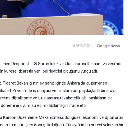
ABONE OL
lenen Responsible® Sorumluluk ve Uluslararası Rekabet Zirvesi’nde
 küresel ticaretin yeni belirleyicisi olduğunu vurguladı.
 Ticaret Bakanlığı’nın ev sahipliğinde Ankara’da düzenlenen
abet Zirvesi’nde iş dünyası ve uluslararası paydaşlarla bir araya
etim, dijitalleşme ve uluslararası rekabetçilik gibi başlıkların ele
eni dönemine uyum sürecinin hızlandığını ifade etti.
rda Karbon Düzenleme Mekanizması, döngüsel ekonomi ve dijital ürün
cata tüm süreçleri dönüştürdüğünü, Türkiye’nin bu süreci yalnızca bir