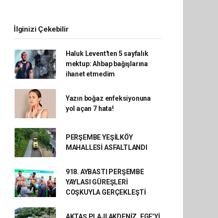
İlginizi Çekebilir
Haluk Levent'ten 5 sayfalık
mektup: Ahbap bağışlarına
ihanet etmedim
Yazın boğaz enfeksiyonuna
yol açan 7 hata!
PERŞEMBE YEŞİLKÖY
MAHALLESİ ASFALTLANDI
918. AYBASTI PERŞEMBE
YAYLASI GÜREŞLERİ
COŞKUYLA GERÇEKLEŞTİ
AKTAŞ PLAJI AKDENİZ, EGE’Yİ