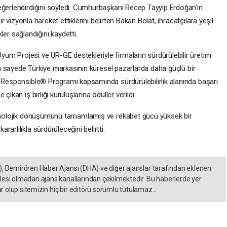
eğerlendirdiğini söyledi. Cumhurbaşkanı Recep Tayyip Erdoğan’ın
ir vizyonla hareket ettiklerini belirten Bakan Bolat, ihracatçılara yeşil
er sağlandığını kaydetti.
m Projesi ve UR-GE destekleriyle firmaların sürdürülebilir üretim
 bu sayede Türkiye markasının küresel pazarlarda daha güçlü bir
a Responsible® Programı kapsamında sürdürülebilirlik alanında başarı
ıkan iş birliği kuruluşlarına ödüller verildi.
teknolojik dönüşümünü tamamlamış ve rekabet gücü yüksek bir
arlılıkla sürdürüleceğini belirtti.
), Demirören Haber Ajansı (DHA) ve diğer ajanslar tarafından eklenen
lesi olmadan ajans kanallarından çekilmektedir. Bu haberlerde yer
 olup sitemizin hiç bir editörü sorumlu tutulamaz...