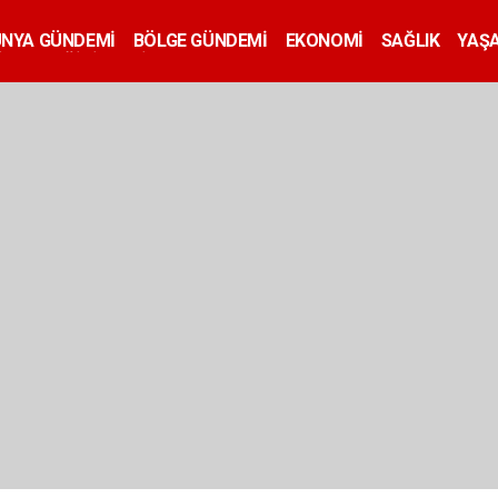
ÜNYA GÜNDEMİ
BÖLGE GÜNDEMİ
EKONOMİ
SAĞLIK
YAŞ
İLAN
EĞİTİM
SİYASET