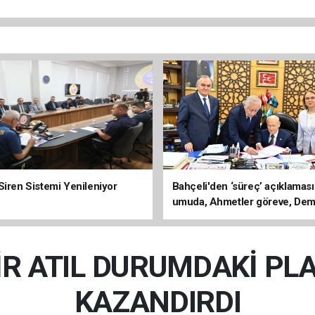
Siren Sistemi Yenileniyor
Bahçeli'den ‘süreç’ açıklaması
umuda, Ahmetler göreve, Dem
evine dönmeli’
R ATIL DURUMDAKİ PLA
KAZANDIRDI