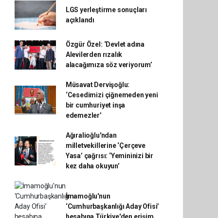
LGS yerleştirme sonuçları
açıklandı
Özgür Özel: ‘Devlet adına
Alevilerden rızalık
alacağımıza söz veriyorum’
Müsavat Dervişoğlu:
‘Cesedimizi çiğnemeden yeni
bir cumhuriyet inşa
edemezler’
Ağıralioğlu'ndan
milletvekillerine ‘Çerçeve
Yasa’ çağrısı: ‘Yemininizi bir
kez daha okuyun’
İmamoğlu'nun
‘Cumhurbaşkanlığı Aday Ofisi’
hesabına Türkiye'den erişim