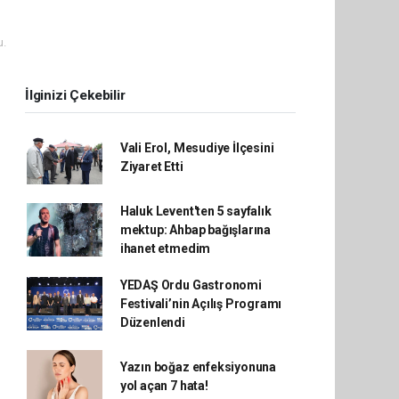
u.
İlginizi Çekebilir
Vali Erol, Mesudiye İlçesini
Ziyaret Etti
Haluk Levent'ten 5 sayfalık
mektup: Ahbap bağışlarına
ihanet etmedim
YEDAŞ Ordu Gastronomi
Festivali’nin Açılış Programı
Düzenlendi
Yazın boğaz enfeksiyonuna
yol açan 7 hata!