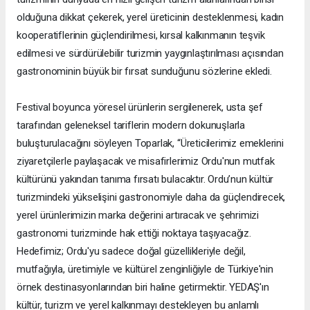
olduğuna dikkat çekerek, yerel üreticinin desteklenmesi, kadın
kooperatiflerinin güçlendirilmesi, kırsal kalkınmanın teşvik
edilmesi ve sürdürülebilir turizmin yaygınlaştırılması açısından
gastronominin büyük bir fırsat sunduğunu sözlerine ekledi.
Festival boyunca yöresel ürünlerin sergilenerek, usta şef
tarafından geleneksel tariflerin modern dokunuşlarla
buluşturulacağını söyleyen Toparlak, “Üreticilerimiz emeklerini
ziyaretçilerle paylaşacak ve misafirlerimiz Ordu'nun mutfak
kültürünü yakından tanıma fırsatı bulacaktır. Ordu’nun kültür
turizmindeki yükselişini gastronomiyle daha da güçlendirecek,
yerel ürünlerimizin marka değerini artıracak ve şehrimizi
gastronomi turizminde hak ettiği noktaya taşıyacağız.
Hedefimiz; Ordu'yu sadece doğal güzellikleriyle değil,
mutfağıyla, üretimiyle ve kültürel zenginliğiyle de Türkiye'nin
örnek destinasyonlarından biri haline getirmektir. YEDAŞ'ın
kültür, turizm ve yerel kalkınmayı destekleyen bu anlamlı