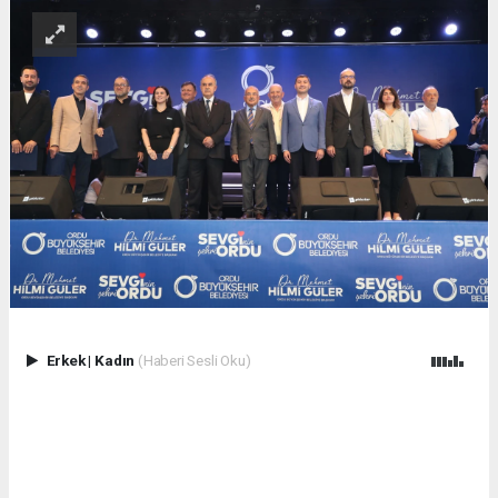
Erkek
|
Kadın
(Haberi Sesli Oku)