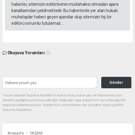
haberler, sitemizin editörlerinin müdahalesi olmadan ajans
kanallarından çekilmektedir. Bu haberlerde yer alan hukuki
muhataplar haberi geçen ajanslar olup sitemizin hiç bir
editörü sorumlu tutulamaz...
Okuyucu Yorumları
(0)
Gönder
Yorum yazarak Topluluk Kuralları’nı kabul etmiş bulunuyor ve haberunye.com
sitesine yaptığınız yorumunuzla ilgili doğrudan veya dolaylı tüm sorumluluğu tek
başınıza üstleniyorsunuz. Yazılan tüm yorumlardan site yönetimi hiçbir şekilde
sorumlu tutulamaz.
Anasayfa
YAŞAM