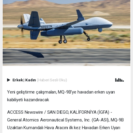
Erkek
|
Kadın
(Haberi Sesli Oku)
Yeni geliştirme çalışmaları, MQ-9B’ye havadan erken uyarı
kabiliyeti kazandıracak
ACCESS Newswire / SAN DIEGO, KALİFORNİYA (İGFA) -
General Atomics Aeronautical Systems, Inc. (GA-ASI), MQ-9B
Uzaktan Kumandalı Hava Aracını ilk kez Havadan Erken Uyarı