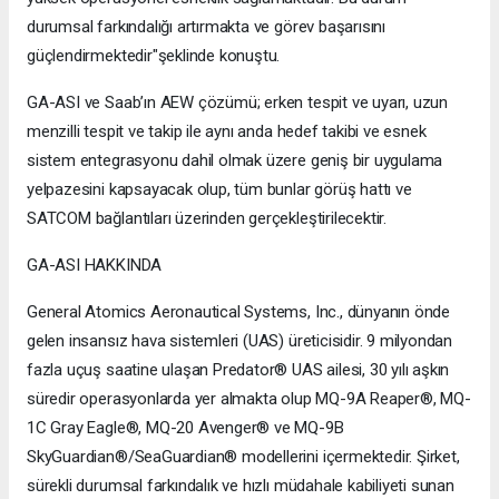
durumsal farkındalığı artırmakta ve görev başarısını
güçlendirmektedir"şeklinde konuştu.
GA-ASI ve Saab’ın AEW çözümü; erken tespit ve uyarı, uzun
menzilli tespit ve takip ile aynı anda hedef takibi ve esnek
sistem entegrasyonu dahil olmak üzere geniş bir uygulama
yelpazesini kapsayacak olup, tüm bunlar görüş hattı ve
SATCOM bağlantıları üzerinden gerçekleştirilecektir.
GA-ASI HAKKINDA
General Atomics Aeronautical Systems, Inc., dünyanın önde
gelen insansız hava sistemleri (UAS) üreticisidir. 9 milyondan
fazla uçuş saatine ulaşan Predator® UAS ailesi, 30 yılı aşkın
süredir operasyonlarda yer almakta olup MQ-9A Reaper®, MQ-
1C Gray Eagle®, MQ-20 Avenger® ve MQ-9B
SkyGuardian®/SeaGuardian® modellerini içermektedir. Şirket,
sürekli durumsal farkındalık ve hızlı müdahale kabiliyeti sunan