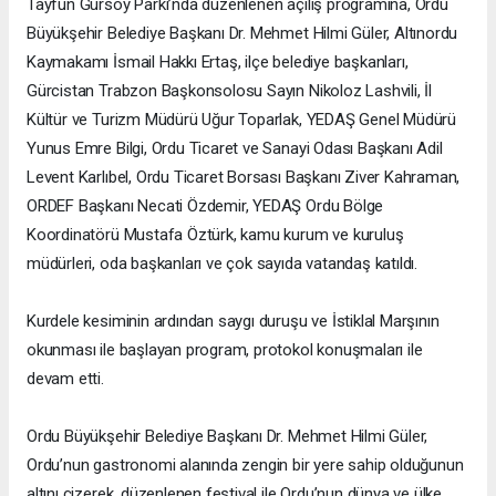
Tayfun Gürsoy Parkı’nda düzenlenen açılış programına, Ordu
Büyükşehir Belediye Başkanı Dr. Mehmet Hilmi Güler, Altınordu
Kaymakamı İsmail Hakkı Ertaş, ilçe belediye başkanları,
Gürcistan Trabzon Başkonsolosu Sayın Nikoloz Lashvili, İl
Kültür ve Turizm Müdürü Uğur Toparlak, YEDAŞ Genel Müdürü
Yunus Emre Bilgi, Ordu Ticaret ve Sanayi Odası Başkanı Adil
Levent Karlıbel, Ordu Ticaret Borsası Başkanı Ziver Kahraman,
ORDEF Başkanı Necati Özdemir, YEDAŞ Ordu Bölge
Koordinatörü Mustafa Öztürk, kamu kurum ve kuruluş
müdürleri, oda başkanları ve çok sayıda vatandaş katıldı.
Kurdele kesiminin ardından saygı duruşu ve İstiklal Marşının
okunması ile başlayan program, protokol konuşmaları ile
devam etti.
Ordu Büyükşehir Belediye Başkanı Dr. Mehmet Hilmi Güler,
Ordu’nun gastronomi alanında zengin bir yere sahip olduğunun
altını çizerek, düzenlenen festival ile Ordu’nun dünya ve ülke