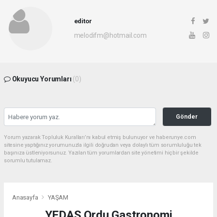
editor
melodifm@hotmail.com
Okuyucu Yorumları
(0)
Gönder
Yorum yazarak Topluluk Kuralları’nı kabul etmiş bulunuyor ve haberunye.com
sitesine yaptığınız yorumunuzla ilgili doğrudan veya dolaylı tüm sorumluluğu tek
başınıza üstleniyorsunuz. Yazılan tüm yorumlardan site yönetimi hiçbir şekilde
sorumlu tutulamaz.
Anasayfa
YAŞAM
YEDAŞ Ordu Gastronomi