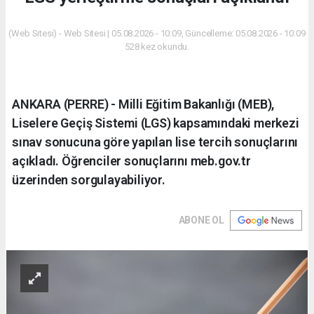
(Web Sitesi) - Web Sitesi | 05.08.2026 - 10:09, Güncelleme: 05.08.2026 - 10:09
528 kez okundu.
ANKARA (PERRE) - Milli Eğitim Bakanlığı (MEB),
Liselere Geçiş Sistemi (LGS) kapsamındaki merkezi
sınav sonucuna göre yapılan lise tercih sonuçlarını
açıkladı. Öğrenciler sonuçlarını meb.gov.tr
üzerinden sorgulayabiliyor.
ABONE OL