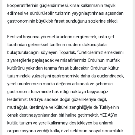
kooperatiflerinin güçlendirilmesi, kırsal kalkınmanın teşvik
edilmesi ve sürdürülebilir turizmin yaygınlaştırılması açısından
gastronominin büyük bir fırsat sunduğunu sözlerine ekledi.
Festival boyunca yöresel ürünlerin sergilenerek, usta şef
tarafından geleneksel tariflerin modern dokunuşlarla
buluşturulacağını söyleyen Toparlak, “Üreticilerimiz emeklerini
ziyaretçilerle paylaşacak ve misafirlerimiz Ordu'nun mutfak
kültürünü yakından tanıma fırsatı bulacaktır. Ordu’nun kültür
turizmindeki yükselişini gastronomiyle daha da güçlendirecek,
yerel ürünlerimizin marka değerini artıracak ve şehrimizi
gastronomi turizminde hak ettiği noktaya taşıyacağız.
Hedefimiz; Ordu'yu sadece doğal güzellikleriyle değil,
mutfağıyla, üretimiyle ve kültürel zenginliğiyle de Türkiye'nin
örnek destinasyonlarından biri haline getirmektir. YEDAŞ'ın
kültür, turizm ve yerel kalkınmayı destekleyen bu anlamlı
organizasyona verdiği katkı; özel sektörün sosyal sorumluluk