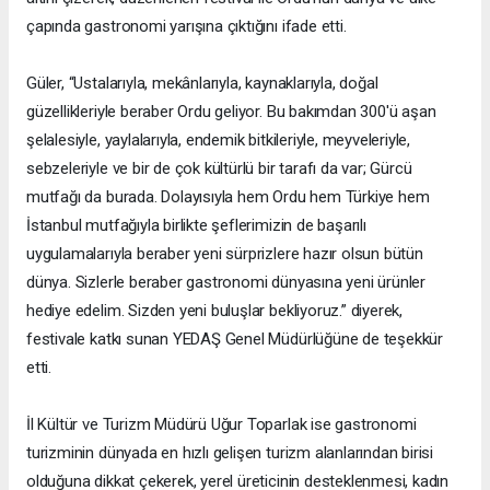
çapında gastronomi yarışına çıktığını ifade etti.
Güler, “Ustalarıyla, mekânlarıyla, kaynaklarıyla, doğal
güzellikleriyle beraber Ordu geliyor. Bu bakımdan 300'ü aşan
şelalesiyle, yaylalarıyla, endemik bitkileriyle, meyveleriyle,
sebzeleriyle ve bir de çok kültürlü bir tarafı da var; Gürcü
mutfağı da burada. Dolayısıyla hem Ordu hem Türkiye hem
İstanbul mutfağıyla birlikte şeflerimizin de başarılı
uygulamalarıyla beraber yeni sürprizlere hazır olsun bütün
dünya. Sizlerle beraber gastronomi dünyasına yeni ürünler
hediye edelim. Sizden yeni buluşlar bekliyoruz.” diyerek,
festivale katkı sunan YEDAŞ Genel Müdürlüğüne de teşekkür
etti.
İl Kültür ve Turizm Müdürü Uğur Toparlak ise gastronomi
turizminin dünyada en hızlı gelişen turizm alanlarından birisi
olduğuna dikkat çekerek, yerel üreticinin desteklenmesi, kadın