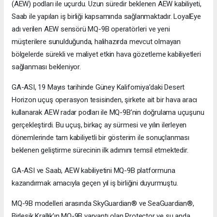
(AEW) podları ile uçurdu. Uzun süredir beklenen AEW kabiliyeti,
Saab ile yapılan iş birliği kapsamında sağlanmaktadır. LoyalEye
adı verilen AEW sensörü MQ-9B operatörleri ve yeni
müşterilere sunulduğunda, halihazırda mevcut olmayan
bölgelerde sürekli ve maliyet etkin hava gözetleme kabiliyetleri
sağlanması bekleniyor.
GA-ASI, 19 Mayıs tarihinde Güney Kaliforniya’daki Desert
Horizon uçuş operasyon tesisinden, şirkete ait bir hava aracı
kullanarak AEW radar podları ile MQ-9B’nin doğrulama uçuşunu
gerçekleştirdi. Bu uçuş, birkaç ay sürmesi ve yılın ilerleyen
dönemlerinde tam kabiliyetli bir gösterim ile sonuçlanması
beklenen geliştirme sürecinin ilk adımını temsil etmektedir.
GA-ASI ve Saab, AEW kabiliyetini MQ-9B platformuna
kazandırmak amacıyla geçen yıl iş birliğini duyurmuştu.
MQ-9B modelleri arasında SkyGuardian® ve SeaGuardian®,
Birleşik Krallık’ın MQ-9B varyantı olan Protector ve şu anda