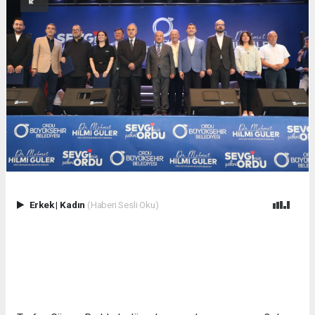
Erkek
|
Kadın
(Haberi Sesli Oku)