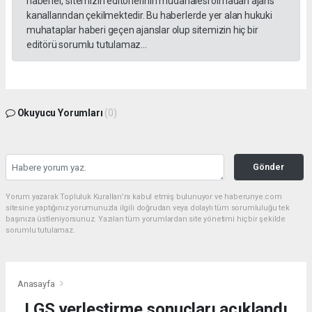
haberler, sitemizin editörlerinin müdahalesi olmadan ajans
kanallarından çekilmektedir. Bu haberlerde yer alan hukuki
muhataplar haberi geçen ajanslar olup sitemizin hiç bir
editörü sorumlu tutulamaz...
Okuyucu Yorumları
(0)
Gönder
Yorum yazarak Topluluk Kuralları’nı kabul etmiş bulunuyor ve haberunye.com
sitesine yaptığınız yorumunuzla ilgili doğrudan veya dolaylı tüm sorumluluğu tek
başınıza üstleniyorsunuz. Yazılan tüm yorumlardan site yönetimi hiçbir şekilde
sorumlu tutulamaz.
Anasayfa
LGS yerleştirme sonuçları açıklandı