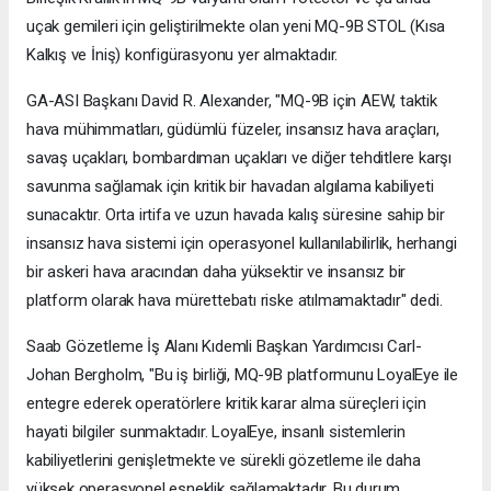
uçak gemileri için geliştirilmekte olan yeni MQ-9B STOL (Kısa
Kalkış ve İniş) konfigürasyonu yer almaktadır.
GA-ASI Başkanı David R. Alexander, "MQ-9B için AEW, taktik
hava mühimmatları, güdümlü füzeler, insansız hava araçları,
savaş uçakları, bombardıman uçakları ve diğer tehditlere karşı
savunma sağlamak için kritik bir havadan algılama kabiliyeti
sunacaktır. Orta irtifa ve uzun havada kalış süresine sahip bir
insansız hava sistemi için operasyonel kullanılabilirlik, herhangi
bir askeri hava aracından daha yüksektir ve insansız bir
platform olarak hava mürettebatı riske atılmamaktadır" dedi.
Saab Gözetleme İş Alanı Kıdemli Başkan Yardımcısı Carl-
Johan Bergholm, "Bu iş birliği, MQ-9B platformunu LoyalEye ile
entegre ederek operatörlere kritik karar alma süreçleri için
hayati bilgiler sunmaktadır. LoyalEye, insanlı sistemlerin
kabiliyetlerini genişletmekte ve sürekli gözetleme ile daha
yüksek operasyonel esneklik sağlamaktadır. Bu durum