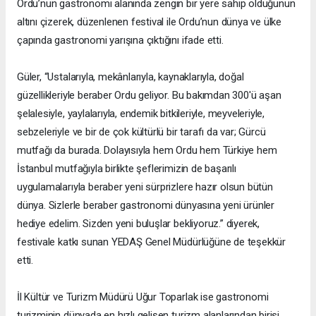
Ordu’nun gastronomi alanında zengin bir yere sahip olduğunun
altını çizerek, düzenlenen festival ile Ordu’nun dünya ve ülke
çapında gastronomi yarışına çıktığını ifade etti.
Güler, “Ustalarıyla, mekânlarıyla, kaynaklarıyla, doğal
güzellikleriyle beraber Ordu geliyor. Bu bakımdan 300'ü aşan
şelalesiyle, yaylalarıyla, endemik bitkileriyle, meyveleriyle,
sebzeleriyle ve bir de çok kültürlü bir tarafı da var; Gürcü
mutfağı da burada. Dolayısıyla hem Ordu hem Türkiye hem
İstanbul mutfağıyla birlikte şeflerimizin de başarılı
uygulamalarıyla beraber yeni sürprizlere hazır olsun bütün
dünya. Sizlerle beraber gastronomi dünyasına yeni ürünler
hediye edelim. Sizden yeni buluşlar bekliyoruz.” diyerek,
festivale katkı sunan YEDAŞ Genel Müdürlüğüne de teşekkür
etti.
İl Kültür ve Turizm Müdürü Uğur Toparlak ise gastronomi
turizminin dünyada en hızlı gelişen turizm alanlarından birisi