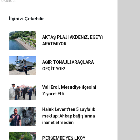
 okundu.
İlginizi Çekebilir
AKTAŞ PLAJI AKDENİZ, EGE’Yİ
ARATMIYOR
AĞIR TONAJLI ARAÇLARA
GEÇİT YOK!
Vali Erol, Mesudiye İlçesini
Ziyaret Etti
Haluk Levent'ten 5 sayfalık
mektup: Ahbap bağışlarına
ihanet etmedim
PERŞEMBE YEŞİLKÖY