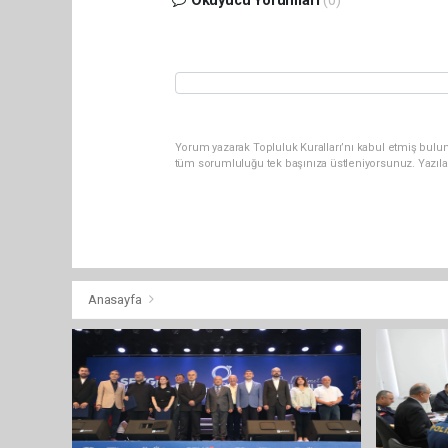
Okuyucu Yorumları
(0)
Yorum yazarak Topluluk Kuralları’nı kabul etmiş bulu
tüm sorumluluğu tek başınıza üstleniyorsunuz. Yazıla
Anasayfa