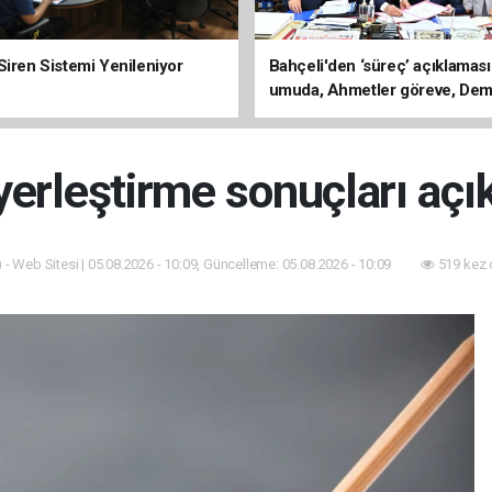
Siren Sistemi Yenileniyor
Bahçeli'den ‘süreç’ açıklaması
umuda, Ahmetler göreve, Dem
evine dönmeli’
erleştirme sonuçları açı
 - Web Sitesi | 05.08.2026 - 10:09, Güncelleme: 05.08.2026 - 10:09
519 kez 