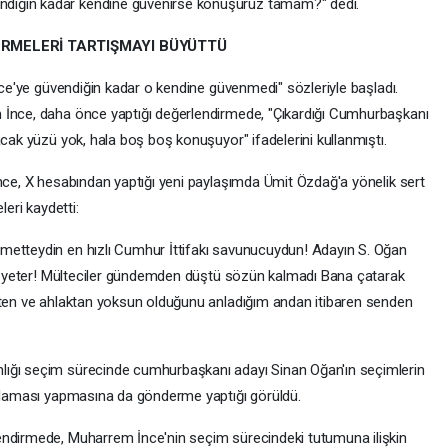
diğin kadar kendine güvenirse konuşuruz tamam?" dedi.
ERMELERİ TARTIŞMAYI BÜYÜTTÜ
İnce'ye güvendiğin kadar o kendine güvenmedi" sözleriyle başladı.
 İnce, daha önce yaptığı değerlendirmede, "Çıkardığı Cumhurbaşkanı
acak yüzü yok, hala boş boş konuşuyor" ifadelerini kullanmıştı.
İnce, X hesabından yaptığı yeni paylaşımda Ümit Özdağ'a yönelik sert
leri kaydetti:
metteydin en hızlı Cumhur İttifakı savunucuydun! Adayın S. Oğan
ana yeter! Mülteciler gündemden düştü sözün kalmadı Bana çatarak
etten ve ahlaktan yoksun olduğunu anladığım andan itibaren senden
lığı seçim sürecinde cumhurbaşkanı adayı Sinan Oğan'ın seçimlerin
ıklaması yapmasına da gönderme yaptığı görüldü.
endirmede, Muharrem İnce'nin seçim sürecindeki tutumuna ilişkin