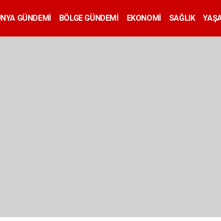
ÜNYA GÜNDEMİ
BÖLGE GÜNDEMİ
EKONOMİ
SAĞLIK
YAŞ
İLAN
EĞİTİM
SİYASET