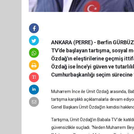
ANKARA (PERRE) - Berfin GÜRBÜZ-
TV'de başlayan tartışma, sosyal me
Özdağ'ın eleştirilerine geçmiş itti
Özdağ ise İnce'yi güven ve tutarlıl
Cumhurbaşkanlığı seçim sürecine y
Muharrem İnce ile Ümit Özdağ arasında, Bab
tartışma karşılıklı açıklamalarla devam ediy
Genel Başkanı Ümit Özdağ'ın kendisi hakkınd
Tartışma, Ümit Özdağ'ın Babala TV'de katıldı
güvensizlikle suçladı. "Neden Muharrem Bey 