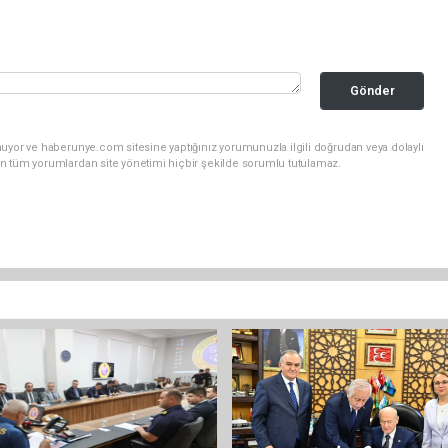
Gönder
nuyor ve haberunye.com sitesine yaptığınız yorumunuzla ilgili doğrudan veya dolaylı
n tüm yorumlardan site yönetimi hiçbir şekilde sorumlu tutulamaz.