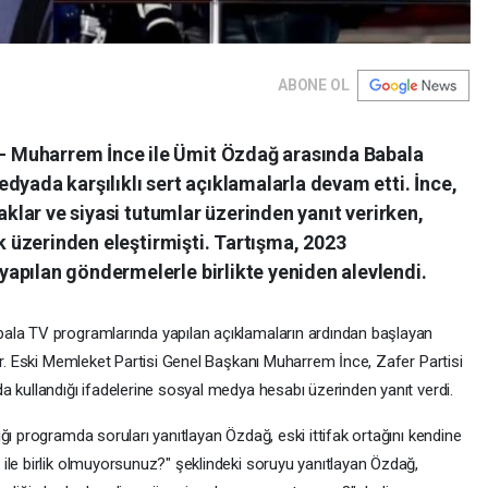
ABONE OL
 Muharrem İnce ile Ümit Özdağ arasında Babala
dyada karşılıklı sert açıklamalarla devam etti. İnce,
faklar ve siyasi tutumlar üzerinden yanıt verirken,
ık üzerinden eleştirmişti. Tartışma, 2023
apılan göndermelerle birlikte yeniden alevlendi.
ala TV programlarında yapılan açıklamaların ardından başlayan
or. Eski Memleket Partisi Genel Başkanı Muharrem İnce, Zafer Partisi
a kullandığı ifadelerine sosyal medya hesabı üzerinden yanıt verdi.
ğı programda soruları yanıtlayan Özdağ, eski ittifak ortağını kendine
ile birlik olmuyorsunuz?" şeklindeki soruyu yanıtlayan Özdağ,