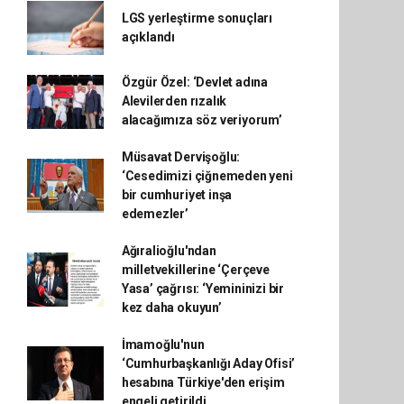
LGS yerleştirme sonuçları
açıklandı
Özgür Özel: ‘Devlet adına
Alevilerden rızalık
alacağımıza söz veriyorum’
Müsavat Dervişoğlu:
‘Cesedimizi çiğnemeden yeni
bir cumhuriyet inşa
edemezler’
Ağıralioğlu'ndan
milletvekillerine ‘Çerçeve
Yasa’ çağrısı: ‘Yemininizi bir
kez daha okuyun’
İmamoğlu'nun
‘Cumhurbaşkanlığı Aday Ofisi’
hesabına Türkiye'den erişim
engeli getirildi