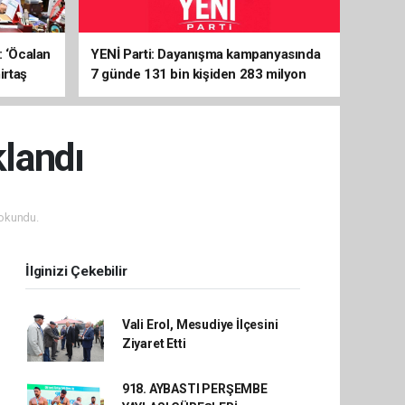
: ‘Öcalan
YENİ Parti: Dayanışma kampanyasında
irtaş
7 günde 131 bin kişiden 283 milyon
liralık destek
klandı
okundu.
İlginizi Çekebilir
Vali Erol, Mesudiye İlçesini
Ziyaret Etti
918. AYBASTI PERŞEMBE