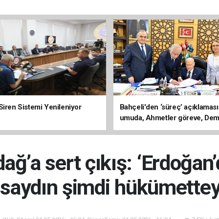
Siren Sistemi Yenileniyor
Bahçeli'den ‘süreç’ açıklaması
umuda, Ahmetler göreve, Dem
evine dönmeli’
ağ’a sert çıkış: ‘Erdoğan
saydın şimdi hükümettey