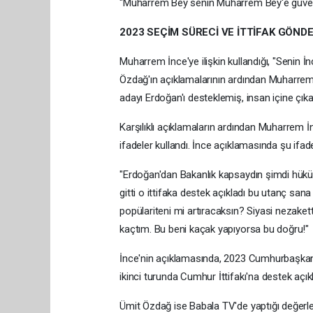
"Muharrem Bey senin Muharrem Bey'e güven
2023 SEÇİM SÜRECİ VE İTTİFAK GÖND
Muharrem İnce'ye ilişkin kullandığı, "Senin 
Özdağ'ın açıklamalarının ardından Muharrem
adayı Erdoğan'ı desteklemiş, insan içine çık
Karşılıklı açıklamaların ardından Muharrem 
ifadeler kullandı. İnce açıklamasında şu ifade
"Erdoğan'dan Bakanlık kapsaydın şimdi hükü
gitti o ittifaka destek açıkladı bu utanç s
popülariteni mi artıracaksın? Siyasi nezak
kaçtım. Bu beni kaçak yapıyorsa bu doğru!"
İnce'nin açıklamasında, 2023 Cumhurbaşkan
ikinci turunda Cumhur İttifakı'na destek aç
Ümit Özdağ ise Babala TV'de yaptığı değerl