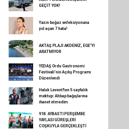
GEÇİT YOK!
Yazın boğaz enfeksiyonuna
yol açan 7 hata!
AKTAŞ PLAJI AKDENİZ, EGE’Yİ
ARATMIYOR
YEDAŞ Ordu Gastronomi
Festivali’nin Açılış Programı
Düzenlendi
Haluk Levent'ten 5 sayfalık
mektup: Ahbap bağışlarına
ihanet etmedim
918. AYBASTI PERŞEMBE
YAYLASI GÜREŞLERİ
COŞKUYLA GERÇEKLEŞTİ