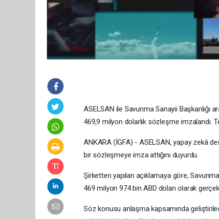
ASELSAN ile Savunma Sanayii Başkanlığı aras
469,9 milyon dolarlık sözleşme imzalandı. Tes
ANKARA (İGFA) - ASELSAN, yapay zekâ destek
bir sözleşmeye imza attığını duyurdu.
Şirketten yapılan açıklamaya göre, Savunma
469 milyon 974 bin ABD doları olarak gerçekl
Söz konusu anlaşma kapsamında geliştirilecek