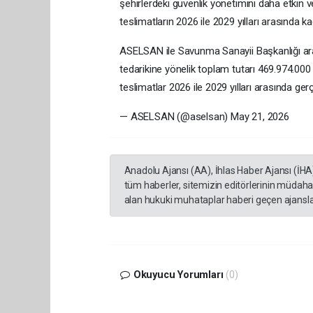
şehirlerdeki güvenlik yönetimini daha etkin
teslimatların 2026 ile 2029 yılları arasında kad
ASELSAN ile Savunma Sanayii Başkanlığı ara
tedarikine yönelik toplam tutarı 469.974.0
teslimatlar 2026 ile 2029 yılları arasında g
— ASELSAN (@aselsan) May 21, 2026
Anadolu Ajansı (AA), İhlas Haber Ajansı (İHA
tüm haberler, sitemizin editörlerinin müdaha
alan hukuki muhataplar haberi geçen ajanslar
Okuyucu Yorumları
(0)