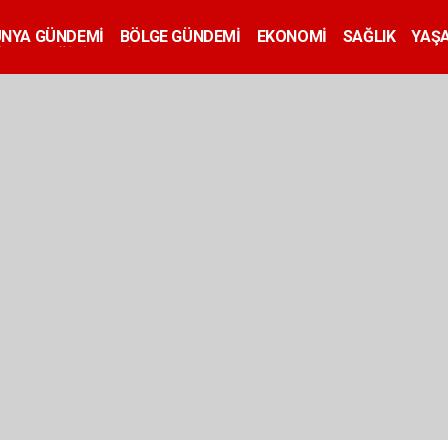
ÜNYA GÜNDEMİ
BÖLGE GÜNDEMİ
EKONOMİ
SAĞLIK
YAŞ
İLAN
EĞİTİM
SİYASET