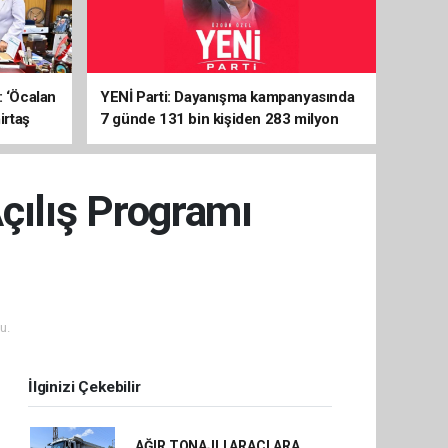
: ‘Öcalan
YENİ Parti: Dayanışma kampanyasında
irtaş
7 günde 131 bin kişiden 283 milyon
liralık destek
çılış Programı
u.
İlginizi Çekebilir
AĞIR TONAJLI ARAÇLARA