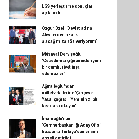
LGS yerleştirme sonuçları
açıklandı
Özgür Özel: ‘Devlet adına
Alevilerden rızalık
alacağımıza söz veriyorum’
Müsavat Dervişoğlu:
‘Cesedimizi çiğnemeden yeni
bir cumhuriyet inşa
edemezler’
Ağıralioğlu'ndan
milletvekillerine ‘Çerçeve
Yasa’ çağrısı: ‘Yemininizi bir
kez daha okuyun’
İmamoğlu'nun
‘Cumhurbaşkanlığı Aday Ofisi’
hesabına Türkiye'den erişim
engeli getirildi