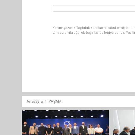
Yorum yazarak Topluluk Kuralları’nı kabul etmiş bulu
tüm sorumluluğu tek başınıza üstleniyorsunuz. Yazıla
Anasayfa
YAŞAM