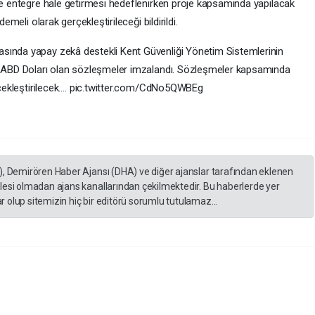
 ve entegre hale getirmesi hedeflenirken proje kapsamında yapılacak
emeli olarak gerçekleştirileceği bildirildi.
sında yapay zekâ destekli Kent Güvenliği Yönetim Sistemlerinin
00 ABD Doları olan sözleşmeler imzalandı. Sözleşmeler kapsamında
erçekleştirilecek.… pic.twitter.com/CdNo5QWBEg
), Demirören Haber Ajansı (DHA) ve diğer ajanslar tarafından eklenen
lesi olmadan ajans kanallarından çekilmektedir. Bu haberlerde yer
 olup sitemizin hiç bir editörü sorumlu tutulamaz...