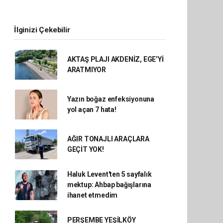
İlginizi Çekebilir
AKTAŞ PLAJI AKDENİZ, EGE’Yİ
ARATMIYOR
Yazın boğaz enfeksiyonuna
yol açan 7 hata!
AĞIR TONAJLI ARAÇLARA
GEÇİT YOK!
Haluk Levent'ten 5 sayfalık
mektup: Ahbap bağışlarına
ihanet etmedim
PERŞEMBE YEŞİLKÖY