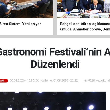
Siren Sistemi Yenileniyor
Bahçeli'den ‘süreç’ açıklaması
umuda, Ahmetler göreve, Dem
evine dönmeli’
stronomi Festivali’nin A
Düzenlendi
06.08.2026 - 15:35, Güncelleme: 01.08.2026 - 22:22
9220 kez okund
ŞAM