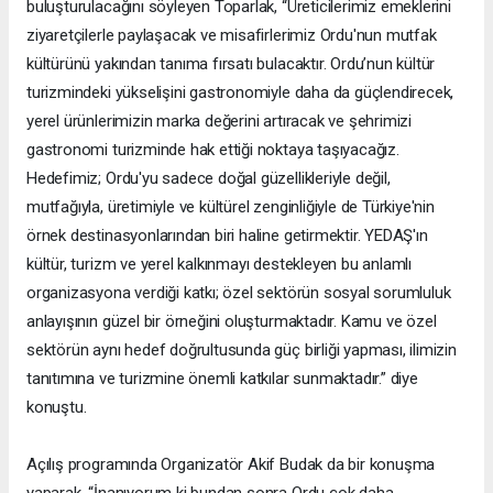
buluşturulacağını söyleyen Toparlak, “Üreticilerimiz emeklerini
ziyaretçilerle paylaşacak ve misafirlerimiz Ordu'nun mutfak
kültürünü yakından tanıma fırsatı bulacaktır. Ordu’nun kültür
turizmindeki yükselişini gastronomiyle daha da güçlendirecek,
yerel ürünlerimizin marka değerini artıracak ve şehrimizi
gastronomi turizminde hak ettiği noktaya taşıyacağız.
Hedefimiz; Ordu'yu sadece doğal güzellikleriyle değil,
mutfağıyla, üretimiyle ve kültürel zenginliğiyle de Türkiye'nin
örnek destinasyonlarından biri haline getirmektir. YEDAŞ'ın
kültür, turizm ve yerel kalkınmayı destekleyen bu anlamlı
organizasyona verdiği katkı; özel sektörün sosyal sorumluluk
anlayışının güzel bir örneğini oluşturmaktadır. Kamu ve özel
sektörün aynı hedef doğrultusunda güç birliği yapması, ilimizin
tanıtımına ve turizmine önemli katkılar sunmaktadır.” diye
konuştu.
Açılış programında Organizatör Akif Budak da bir konuşma
yaparak, “İnanıyorum ki bundan sonra Ordu çok daha