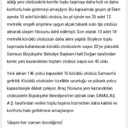
aldığı yeni otobüslerle kentte toplu taşımayı daha hızlı ve daha
konforlu hale getirmeyi amaçlıyor. Bu kapsamda geçen yıl Ekim
ayında 10 adet körüklü otobüs, bu yıl içinde ise 25 adet 12
metrelik, engelli erişimine uygun alçak tabanlı solo tipi otobüs
alınarak ulaşım filosunu dahil edilmişti. Son olarak 10 adet 18
metrelik körüklü otobüsün daha alımı yapıldı. Böylece toplu
taşımada kullanılacak körüklü otobüslerin sayısı 20’ye yükseldi.
Samsun Büyükşehir Belediye Başkanı Halit Doğan tarafından
kente yeni kazandırılan toplam otobüs sayısı ise 45 oldu.
Yeni alınan 146 yolcu kapasiteli 10 körüklü otobüs Samsun’a
getirildi. Körüklü otobüsler özellikle uzunluğu ve yüksek yolcu
kapasitesiyle dikkat çekiyor. Araç filosuna yeni kazandırılan
otobüslerle Büyükşehir Belediyesi’nin iştiraki olan SAMULAŞ
A.Ş. tarafından verilen toplu taşıma hizmetinin daha kaliteli ve
konforlu hale getirilmesi amaçlanıyor.
‘Ulaşım her zaman önceliğimiz’