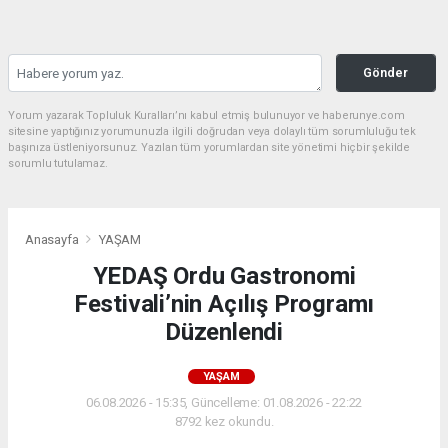
Gönder
Yorum yazarak Topluluk Kuralları’nı kabul etmiş bulunuyor ve haberunye.com
sitesine yaptığınız yorumunuzla ilgili doğrudan veya dolaylı tüm sorumluluğu tek
başınıza üstleniyorsunuz. Yazılan tüm yorumlardan site yönetimi hiçbir şekilde
sorumlu tutulamaz.
Anasayfa
YAŞAM
YEDAŞ Ordu Gastronomi
Festivali’nin Açılış Programı
Düzenlendi
YAŞAM
06.08.2026 - 15:35, Güncelleme: 01.08.2026 - 22:22
8792 kez okundu.