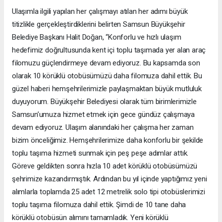
Ulaşımla ilgili yapılan her çalışmayı atılan her adımı büyük
titizlikle gerçekleştirdiklerini belirten Samsun Büyükşehir
Belediye Başkanı Halit Doğan, “Konforlu ve hızlı ulaşım
hedefimiz doğrultusunda kent içi toplu taşımada yer alan araç
filomuzu güçlendirmeye devam ediyoruz. Bu kapsamda son
olarak 10 körüklü otobüsümüzü daha filomuza dahil ettik. Bu
güzel haberi hemşehrilerimizle paylaşmaktan büyük mutluluk
duyuyorum. Büyükşehir Belediyesi olarak tüm birimlerimizle
Samsun’umuza hizmet etmek için gece gündüz çalışmaya
devam ediyoruz. Ulaşım alanındaki her çalışma her zaman
bizim önceliğimiz. Hemşehrilerimize daha konforlu bir şekilde
toplu taşıma hizmeti sunmak için peş peşe adımlar attık.
Göreve geldikten sonra hızla 10 adet körüklü otobüsümüzü
şehrimize kazandırmıştık. Ardından bu yıl içinde yaptığımız yeni
alımlarla toplamda 25 adet 12 metrelik solo tipi otobüslerimizi
toplu taşıma filomuza dahil ettik. Şimdi de 10 tane daha
körüklü otobüsün alımını tamamladık. Yeni körüklü