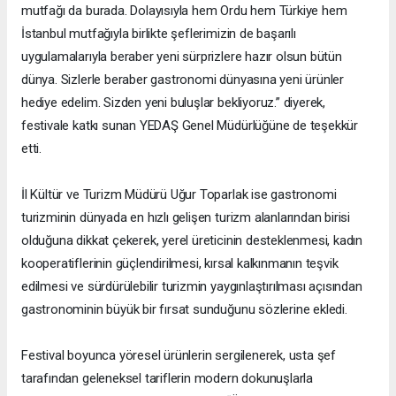
mutfağı da burada. Dolayısıyla hem Ordu hem Türkiye hem
İstanbul mutfağıyla birlikte şeflerimizin de başarılı
uygulamalarıyla beraber yeni sürprizlere hazır olsun bütün
dünya. Sizlerle beraber gastronomi dünyasına yeni ürünler
hediye edelim. Sizden yeni buluşlar bekliyoruz.” diyerek,
festivale katkı sunan YEDAŞ Genel Müdürlüğüne de teşekkür
etti.
İl Kültür ve Turizm Müdürü Uğur Toparlak ise gastronomi
turizminin dünyada en hızlı gelişen turizm alanlarından birisi
olduğuna dikkat çekerek, yerel üreticinin desteklenmesi, kadın
kooperatiflerinin güçlendirilmesi, kırsal kalkınmanın teşvik
edilmesi ve sürdürülebilir turizmin yaygınlaştırılması açısından
gastronominin büyük bir fırsat sunduğunu sözlerine ekledi.
Festival boyunca yöresel ürünlerin sergilenerek, usta şef
tarafından geleneksel tariflerin modern dokunuşlarla