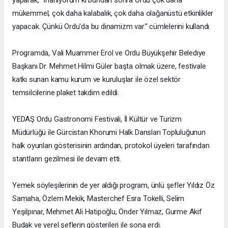
mükemmel, çok daha kalabalık, çok daha olağanüstü etkinlikler
yapacak. Çünkü Ordu'da bu dinamizm var.” cümlelerini kullandı.
Programda, Vali Muammer Erol ve Ordu Büyükşehir Belediye
Başkanı Dr. Mehmet Hilmi Güler başta olmak üzere, festivale
katkı sunan kamu kurum ve kuruluşlar ile özel sektör
temsilcilerine plaket takdim edildi.
YEDAŞ Ordu Gastronomi Festivali, İl Kültür ve Turizm
Müdürlüğü ile Gürcistan Khorumi Halk Dansları Topluluğunun
halk oyunları gösterisinin ardından, protokol üyeleri tarafından
stantların gezilmesi ile devam etti.
Yemek söyleşilerinin de yer aldığı program, ünlü şefler Yıldız Öz
Samaha, Özlem Mekik, Masterchef Esra Tokelli, Selim
Yeşilpınar, Mehmet Ali Hatipoğlu, Önder Yılmaz, Gurme Akif
Budak ve yerel şeflerin gösterileri ile sona erdi.