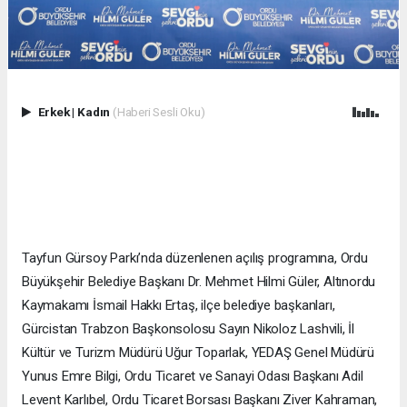
Erkek
|
Kadın
(Haberi Sesli Oku)
Tayfun Gürsoy Parkı’nda düzenlenen açılış programına, Ordu
Büyükşehir Belediye Başkanı Dr. Mehmet Hilmi Güler, Altınordu
Kaymakamı İsmail Hakkı Ertaş, ilçe belediye başkanları,
Gürcistan Trabzon Başkonsolosu Sayın Nikoloz Lashvili, İl
Kültür ve Turizm Müdürü Uğur Toparlak, YEDAŞ Genel Müdürü
Yunus Emre Bilgi, Ordu Ticaret ve Sanayi Odası Başkanı Adil
Levent Karlıbel, Ordu Ticaret Borsası Başkanı Ziver Kahraman,