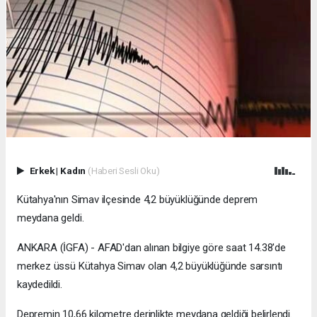
Erkek
|
Kadın
(Haberi Sesli Oku)
Kütahya'nın Simav ilçesinde 4,2 büyüklüğünde deprem
meydana geldi.
ANKARA (İGFA) - AFAD'dan alınan bilgiye göre saat 14.38'de
merkez üssü Kütahya Simav olan 4,2 büyüklüğünde sarsıntı
kaydedildi.
Depremin 10,66 kilometre derinlikte meydana geldiği belirlendi.