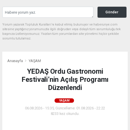
Gönder
Yorum yazarak Topluluk Kuralları’nı kabul etmiş bulunuyor ve haberunye.com
sitesine yaptığınız yorumunuzla ilgili doğrudan veya dolaylı tüm sorumluluğu tek
başınıza üstleniyorsunuz. Yazılan tüm yorumlardan site yönetimi hiçbir şekilde
sorumlu tutulamaz.
Anasayfa
YAŞAM
YEDAŞ Ordu Gastronomi
Festivali’nin Açılış Programı
Düzenlendi
YAŞAM
06.08.2026 - 15:35, Güncelleme: 01.08.2026 - 22:22
8233 kez okundu.