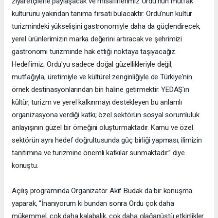
ziyaretçilerle paylaşacak ve misafirlerimiz Ordu'nun mutfak
kültürünü yakından tanıma fırsatı bulacaktır. Ordu’nun kültür
turizmindeki yükselişini gastronomiyle daha da güçlendirecek,
yerel ürünlerimizin marka değerini artıracak ve şehrimizi
gastronomi turizminde hak ettiği noktaya taşıyacağız.
Hedefimiz; Ordu'yu sadece doğal güzellikleriyle değil,
mutfağıyla, üretimiyle ve kültürel zenginliğiyle de Türkiye'nin
örnek destinasyonlarından biri haline getirmektir. YEDAŞ'ın
kültür, turizm ve yerel kalkınmayı destekleyen bu anlamlı
organizasyona verdiği katkı; özel sektörün sosyal sorumluluk
anlayışının güzel bir örneğini oluşturmaktadır. Kamu ve özel
sektörün aynı hedef doğrultusunda güç birliği yapması, ilimizin
tanıtımına ve turizmine önemli katkılar sunmaktadır.” diye
konuştu.
Açılış programında Organizatör Akif Budak da bir konuşma
yaparak, “İnanıyorum ki bundan sonra Ordu çok daha
mükemmel, çok daha kalabalık, çok daha olağanüstü etkinlikler