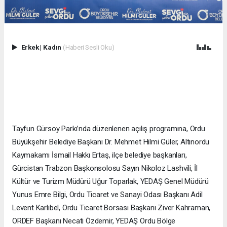
Erkek
|
Kadın
(Haberi Sesli Oku)
Tayfun Gürsoy Parkı’nda düzenlenen açılış programına, Ordu
Büyükşehir Belediye Başkanı Dr. Mehmet Hilmi Güler, Altınordu
Kaymakamı İsmail Hakkı Ertaş, ilçe belediye başkanları,
Gürcistan Trabzon Başkonsolosu Sayın Nikoloz Lashvili, İl
Kültür ve Turizm Müdürü Uğur Toparlak, YEDAŞ Genel Müdürü
Yunus Emre Bilgi, Ordu Ticaret ve Sanayi Odası Başkanı Adil
Levent Karlıbel, Ordu Ticaret Borsası Başkanı Ziver Kahraman,
ORDEF Başkanı Necati Özdemir, YEDAŞ Ordu Bölge