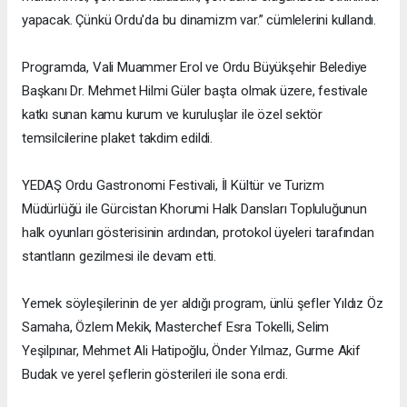
yapacak. Çünkü Ordu'da bu dinamizm var.” cümlelerini kullandı.
Programda, Vali Muammer Erol ve Ordu Büyükşehir Belediye
Başkanı Dr. Mehmet Hilmi Güler başta olmak üzere, festivale
katkı sunan kamu kurum ve kuruluşlar ile özel sektör
temsilcilerine plaket takdim edildi.
YEDAŞ Ordu Gastronomi Festivali, İl Kültür ve Turizm
Müdürlüğü ile Gürcistan Khorumi Halk Dansları Topluluğunun
halk oyunları gösterisinin ardından, protokol üyeleri tarafından
stantların gezilmesi ile devam etti.
Yemek söyleşilerinin de yer aldığı program, ünlü şefler Yıldız Öz
Samaha, Özlem Mekik, Masterchef Esra Tokelli, Selim
Yeşilpınar, Mehmet Ali Hatipoğlu, Önder Yılmaz, Gurme Akif
Budak ve yerel şeflerin gösterileri ile sona erdi.