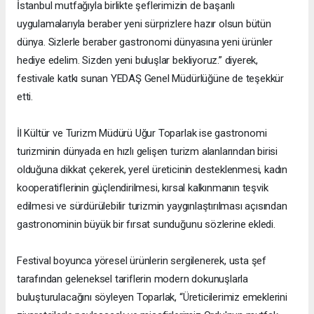
İstanbul mutfağıyla birlikte şeflerimizin de başarılı
uygulamalarıyla beraber yeni sürprizlere hazır olsun bütün
dünya. Sizlerle beraber gastronomi dünyasına yeni ürünler
hediye edelim. Sizden yeni buluşlar bekliyoruz.” diyerek,
festivale katkı sunan YEDAŞ Genel Müdürlüğüne de teşekkür
etti.
İl Kültür ve Turizm Müdürü Uğur Toparlak ise gastronomi
turizminin dünyada en hızlı gelişen turizm alanlarından birisi
olduğuna dikkat çekerek, yerel üreticinin desteklenmesi, kadın
kooperatiflerinin güçlendirilmesi, kırsal kalkınmanın teşvik
edilmesi ve sürdürülebilir turizmin yaygınlaştırılması açısından
gastronominin büyük bir fırsat sunduğunu sözlerine ekledi.
Festival boyunca yöresel ürünlerin sergilenerek, usta şef
tarafından geleneksel tariflerin modern dokunuşlarla
buluşturulacağını söyleyen Toparlak, “Üreticilerimiz emeklerini