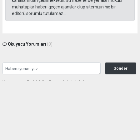
kanallarından çekilmektedir. Bu haberlerde yer alan hukuki
muhataplar haberi geçen ajanslar olup sitemizin hiç bir
editörü sorumlu tutulamaz...
Okuyucu Yorumları
(0)
Gönder
Yorum yazarak Topluluk Kuralları’nı kabul etmiş bulunuyor ve haberunye.com
sitesine yaptığınız yorumunuzla ilgili doğrudan veya dolaylı tüm sorumluluğu tek
başınıza üstleniyorsunuz. Yazılan tüm yorumlardan site yönetimi hiçbir şekilde
sorumlu tutulamaz.
haber paketi
haber scripti
haber yazılımı