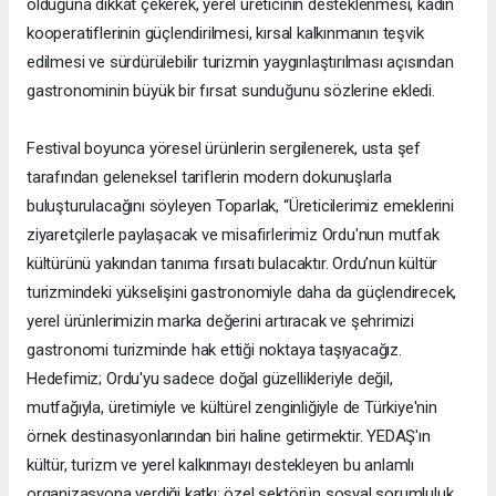
olduğuna dikkat çekerek, yerel üreticinin desteklenmesi, kadın
kooperatiflerinin güçlendirilmesi, kırsal kalkınmanın teşvik
edilmesi ve sürdürülebilir turizmin yaygınlaştırılması açısından
gastronominin büyük bir fırsat sunduğunu sözlerine ekledi.
Festival boyunca yöresel ürünlerin sergilenerek, usta şef
tarafından geleneksel tariflerin modern dokunuşlarla
buluşturulacağını söyleyen Toparlak, “Üreticilerimiz emeklerini
ziyaretçilerle paylaşacak ve misafirlerimiz Ordu'nun mutfak
kültürünü yakından tanıma fırsatı bulacaktır. Ordu’nun kültür
turizmindeki yükselişini gastronomiyle daha da güçlendirecek,
yerel ürünlerimizin marka değerini artıracak ve şehrimizi
gastronomi turizminde hak ettiği noktaya taşıyacağız.
Hedefimiz; Ordu'yu sadece doğal güzellikleriyle değil,
mutfağıyla, üretimiyle ve kültürel zenginliğiyle de Türkiye'nin
örnek destinasyonlarından biri haline getirmektir. YEDAŞ'ın
kültür, turizm ve yerel kalkınmayı destekleyen bu anlamlı
organizasyona verdiği katkı; özel sektörün sosyal sorumluluk