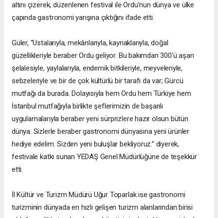
altını çizerek, düzenlenen festival ile Ordu’nun dünya ve ülke
çapında gastronomi yarışına çıktığını ifade etti.
Güler, “Ustalarıyla, mekânlarıyla, kaynaklarıyla, doğal
güzellikleriyle beraber Ordu geliyor. Bu bakımdan 300'ü aşan
şelalesiyle, yaylalarıyla, endemik bitkileriyle, meyveleriyle,
sebzeleriyle ve bir de çok kültürlü bir tarafı da var; Gürcü
mutfağı da burada. Dolayısıyla hem Ordu hem Türkiye hem
İstanbul mutfağıyla birlikte şeflerimizin de başarılı
uygulamalarıyla beraber yeni sürprizlere hazır olsun bütün
dünya. Sizlerle beraber gastronomi dünyasına yeni ürünler
hediye edelim. Sizden yeni buluşlar bekliyoruz.” diyerek,
festivale katkı sunan YEDAŞ Genel Müdürlüğüne de teşekkür
etti.
İl Kültür ve Turizm Müdürü Uğur Toparlak ise gastronomi
turizminin dünyada en hızlı gelişen turizm alanlarından birisi