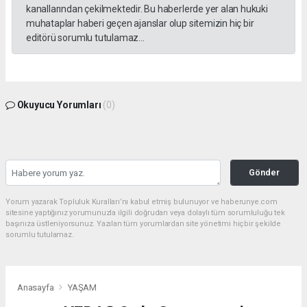
kanallarından çekilmektedir. Bu haberlerde yer alan hukuki
muhataplar haberi geçen ajanslar olup sitemizin hiç bir
editörü sorumlu tutulamaz...
Okuyucu Yorumları
(0)
Gönder
Yorum yazarak Topluluk Kuralları’nı kabul etmiş bulunuyor ve haberunye.com
sitesine yaptığınız yorumunuzla ilgili doğrudan veya dolaylı tüm sorumluluğu tek
başınıza üstleniyorsunuz. Yazılan tüm yorumlardan site yönetimi hiçbir şekilde
sorumlu tutulamaz.
Anasayfa
YAŞAM