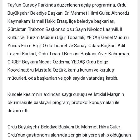
Tayfun Gürsoy Parkı’nda düzenlenen açılış programına, Ordu
Büyükşehir Belediye Başkanı Dr. Mehmet Hilmi Güler, Altınordu
Kaymakamı İsmail Hakkı Ertaş, ilçe belediye başkanları,
Gürcistan Trabzon Başkonsolosu Sayın Nikoloz Lashvili, İl
Kültür ve Turizm Müdürü Uğur Toparlak, YEDAŞ Genel Müdürü
Yunus Emre Bilgi, Ordu Ticaret ve Sanayi Odası Başkanı Adil
Levent Karlıbel, Ordu Ticaret Borsası Başkanı Ziver Kahraman,
ORDEF Başkanı Necati Özdemir, YEDAŞ Ordu Bölge
Koordinatörü Mustafa Öztürk, kamu kurum ve kuruluş
müdürleri, oda başkanları ve çok sayıda vatandaş katıldı.
Kurdele kesiminin ardından saygı duruşu ve İstiklal Marşının
okunması ile başlayan program, protokol konuşmaları ile
devam etti.
Ordu Büyükşehir Belediye Başkanı Dr. Mehmet Hilmi Güler,
Ordu’nun gastronomi alanında zengin bir yere sahip olduğunun