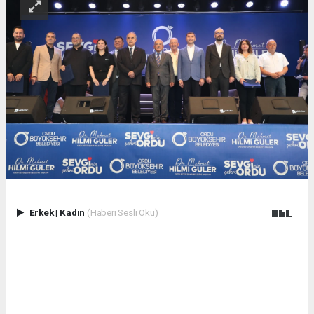
Erkek
|
Kadın
(Haberi Sesli Oku)