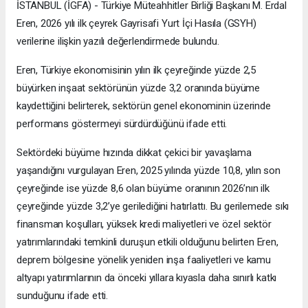
İSTANBUL (İGFA) - Türkiye Müteahhitler Birliği Başkanı M. Erdal
Eren, 2026 yılı ilk çeyrek Gayrisafi Yurt İçi Hasıla (GSYH)
verilerine ilişkin yazılı değerlendirmede bulundu.
Eren, Türkiye ekonomisinin yılın ilk çeyreğinde yüzde 2,5
büyürken inşaat sektörünün yüzde 3,2 oranında büyüme
kaydettiğini belirterek, sektörün genel ekonominin üzerinde
performans göstermeyi sürdürdüğünü ifade etti.
Sektördeki büyüme hızında dikkat çekici bir yavaşlama
yaşandığını vurgulayan Eren, 2025 yılında yüzde 10,8, yılın son
çeyreğinde ise yüzde 8,6 olan büyüme oranının 2026’nın ilk
çeyreğinde yüzde 3,2’ye gerilediğini hatırlattı. Bu gerilemede sıkı
finansman koşulları, yüksek kredi maliyetleri ve özel sektör
yatırımlarındaki temkinli duruşun etkili olduğunu belirten Eren,
deprem bölgesine yönelik yeniden inşa faaliyetleri ve kamu
altyapı yatırımlarının da önceki yıllara kıyasla daha sınırlı katkı
sunduğunu ifade etti.