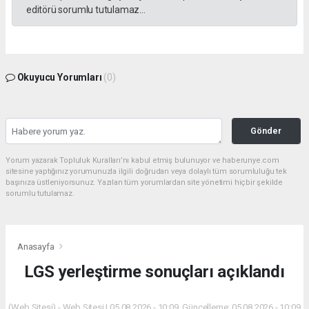
editörü sorumlu tutulamaz...
Okuyucu Yorumları
(0)
Gönder
Yorum yazarak Topluluk Kuralları’nı kabul etmiş bulunuyor ve haberunye.com
sitesine yaptığınız yorumunuzla ilgili doğrudan veya dolaylı tüm sorumluluğu tek
başınıza üstleniyorsunuz. Yazılan tüm yorumlardan site yönetimi hiçbir şekilde
sorumlu tutulamaz.
Anasayfa
LGS yerleştirme sonuçları açıklandı
(Web Sitesi) - Web Sitesi | 05.08.2026 - 10:09, Güncelleme: 05.08.2026 - 10:09