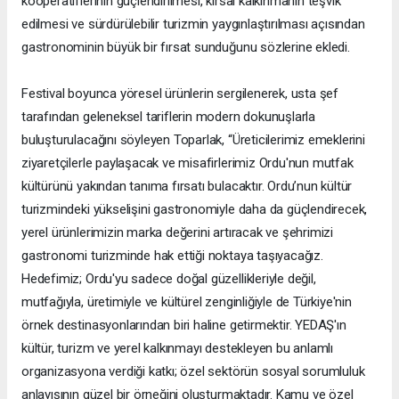
kooperatiflerinin güçlendirilmesi, kırsal kalkınmanın teşvik
edilmesi ve sürdürülebilir turizmin yaygınlaştırılması açısından
gastronominin büyük bir fırsat sunduğunu sözlerine ekledi.
Festival boyunca yöresel ürünlerin sergilenerek, usta şef
tarafından geleneksel tariflerin modern dokunuşlarla
buluşturulacağını söyleyen Toparlak, “Üreticilerimiz emeklerini
ziyaretçilerle paylaşacak ve misafirlerimiz Ordu'nun mutfak
kültürünü yakından tanıma fırsatı bulacaktır. Ordu’nun kültür
turizmindeki yükselişini gastronomiyle daha da güçlendirecek,
yerel ürünlerimizin marka değerini artıracak ve şehrimizi
gastronomi turizminde hak ettiği noktaya taşıyacağız.
Hedefimiz; Ordu'yu sadece doğal güzellikleriyle değil,
mutfağıyla, üretimiyle ve kültürel zenginliğiyle de Türkiye'nin
örnek destinasyonlarından biri haline getirmektir. YEDAŞ'ın
kültür, turizm ve yerel kalkınmayı destekleyen bu anlamlı
organizasyona verdiği katkı; özel sektörün sosyal sorumluluk
anlayışının güzel bir örneğini oluşturmaktadır. Kamu ve özel