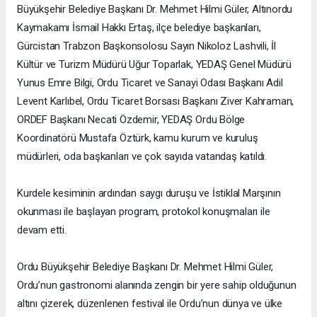
Büyükşehir Belediye Başkanı Dr. Mehmet Hilmi Güler, Altınordu
Kaymakamı İsmail Hakkı Ertaş, ilçe belediye başkanları,
Gürcistan Trabzon Başkonsolosu Sayın Nikoloz Lashvili, İl
Kültür ve Turizm Müdürü Uğur Toparlak, YEDAŞ Genel Müdürü
Yunus Emre Bilgi, Ordu Ticaret ve Sanayi Odası Başkanı Adil
Levent Karlıbel, Ordu Ticaret Borsası Başkanı Ziver Kahraman,
ORDEF Başkanı Necati Özdemir, YEDAŞ Ordu Bölge
Koordinatörü Mustafa Öztürk, kamu kurum ve kuruluş
müdürleri, oda başkanları ve çok sayıda vatandaş katıldı.
Kurdele kesiminin ardından saygı duruşu ve İstiklal Marşının
okunması ile başlayan program, protokol konuşmaları ile
devam etti.
Ordu Büyükşehir Belediye Başkanı Dr. Mehmet Hilmi Güler,
Ordu’nun gastronomi alanında zengin bir yere sahip olduğunun
altını çizerek, düzenlenen festival ile Ordu’nun dünya ve ülke