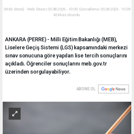
(Web Sitesi) - Web Sitesi | 05.08.2026 - 10:09, Güncelleme: 05.08.2026 - 10:09
424 kez okundu.
ANKARA (PERRE) - Milli Eğitim Bakanlığı (MEB),
Liselere Geçiş Sistemi (LGS) kapsamındaki merkezi
sınav sonucuna göre yapılan lise tercih sonuçlarını
açıkladı. Öğrenciler sonuçlarını meb.gov.tr
üzerinden sorgulayabiliyor.
ABONE OL