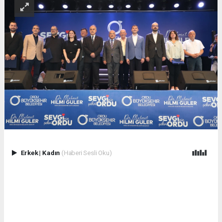
Erkek
|
Kadın
(Haberi Sesli Oku)