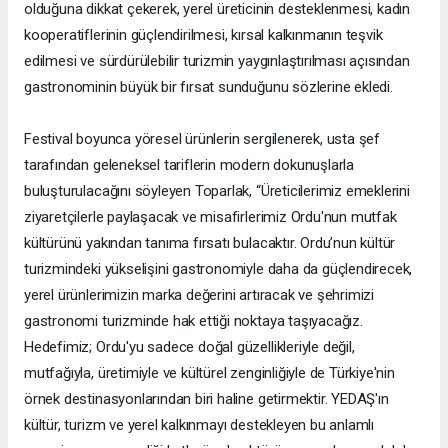
olduğuna dikkat çekerek, yerel üreticinin desteklenmesi, kadın
kooperatiflerinin güçlendirilmesi, kırsal kalkınmanın teşvik
edilmesi ve sürdürülebilir turizmin yaygınlaştırılması açısından
gastronominin büyük bir fırsat sunduğunu sözlerine ekledi.
Festival boyunca yöresel ürünlerin sergilenerek, usta şef
tarafından geleneksel tariflerin modern dokunuşlarla
buluşturulacağını söyleyen Toparlak, “Üreticilerimiz emeklerini
ziyaretçilerle paylaşacak ve misafirlerimiz Ordu'nun mutfak
kültürünü yakından tanıma fırsatı bulacaktır. Ordu’nun kültür
turizmindeki yükselişini gastronomiyle daha da güçlendirecek,
yerel ürünlerimizin marka değerini artıracak ve şehrimizi
gastronomi turizminde hak ettiği noktaya taşıyacağız.
Hedefimiz; Ordu'yu sadece doğal güzellikleriyle değil,
mutfağıyla, üretimiyle ve kültürel zenginliğiyle de Türkiye'nin
örnek destinasyonlarından biri haline getirmektir. YEDAŞ'ın
kültür, turizm ve yerel kalkınmayı destekleyen bu anlamlı