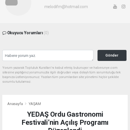
melodifm@hotmail.com
Okuyucu Yorumları
(0)
Gönder
Yorum yazarak Topluluk Kuralları’nı kabul etmiş bulunuyor ve haberunye.com
sitesine yaptığınız yorumunuzla ilgili doğrudan veya dolaylı tüm sorumluluğu tek
başınıza üstleniyorsunuz. Yazılan tüm yorumlardan site yönetimi hiçbir şekilde
sorumlu tutulamaz.
Anasayfa
YAŞAM
YEDAŞ Ordu Gastronomi
Festivali’nin Açılış Programı