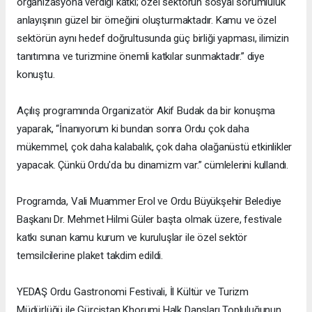
organizasyona verdiği katkı; özel sektörün sosyal sorumluluk
anlayışının güzel bir örneğini oluşturmaktadır. Kamu ve özel
sektörün aynı hedef doğrultusunda güç birliği yapması, ilimizin
tanıtımına ve turizmine önemli katkılar sunmaktadır.” diye
konuştu.
Açılış programında Organizatör Akif Budak da bir konuşma
yaparak, “İnanıyorum ki bundan sonra Ordu çok daha
mükemmel, çok daha kalabalık, çok daha olağanüstü etkinlikler
yapacak. Çünkü Ordu'da bu dinamizm var.” cümlelerini kullandı.
Programda, Vali Muammer Erol ve Ordu Büyükşehir Belediye
Başkanı Dr. Mehmet Hilmi Güler başta olmak üzere, festivale
katkı sunan kamu kurum ve kuruluşlar ile özel sektör
temsilcilerine plaket takdim edildi.
YEDAŞ Ordu Gastronomi Festivali, İl Kültür ve Turizm
Müdürlüğü ile Gürcistan Khorumi Halk Dansları Topluluğunun