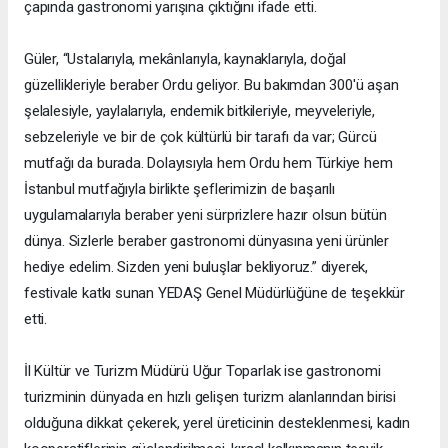
çapında gastronomi yarışına çıktığını ifade etti.
Güler, “Ustalarıyla, mekânlarıyla, kaynaklarıyla, doğal
güzellikleriyle beraber Ordu geliyor. Bu bakımdan 300'ü aşan
şelalesiyle, yaylalarıyla, endemik bitkileriyle, meyveleriyle,
sebzeleriyle ve bir de çok kültürlü bir tarafı da var; Gürcü
mutfağı da burada. Dolayısıyla hem Ordu hem Türkiye hem
İstanbul mutfağıyla birlikte şeflerimizin de başarılı
uygulamalarıyla beraber yeni sürprizlere hazır olsun bütün
dünya. Sizlerle beraber gastronomi dünyasına yeni ürünler
hediye edelim. Sizden yeni buluşlar bekliyoruz.” diyerek,
festivale katkı sunan YEDAŞ Genel Müdürlüğüne de teşekkür
etti.
İl Kültür ve Turizm Müdürü Uğur Toparlak ise gastronomi
turizminin dünyada en hızlı gelişen turizm alanlarından birisi
olduğuna dikkat çekerek, yerel üreticinin desteklenmesi, kadın