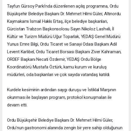
Tayfun Gürsoy Parkı’nda düzenlenen açılış programına, Ordu
Büyükşehir Belediye Başkanı Dr. Mehmet Hilmi Güler, Altınordu
Kaymakamı İsmail Hakkı Ertaş, ilçe belediye başkanları,
Gürcistan Trabzon Başkonsolosu Sayın Nikoloz Lashvili, İl
Kültür ve Turizm Müdürü Uğur Toparlak, YEDAŞ Genel Müdürü
Yunus Emre Bilgi, Ordu Ticaret ve Sanayi Odası Başkanı Adil
Levent Karlıbel, Ordu Ticaret Borsası Başkanı Ziver Kahraman,
ORDEF Başkanı Necati Özdemir, YEDAŞ Ordu Bölge
Koordinatörü Mustafa Öztürk, kamu kurum ve kuruluş
müdürleri, oda başkanları ve çok sayıda vatandaş katıldı.
Kurdele kesiminin ardından saygı duruşu ve İstiklal Marşının
okunması ile başlayan program, protokol konuşmaları ile
devam etti.
Ordu Büyükşehir Belediye Başkanı Dr. Mehmet Hilmi Güler,
Ordu’nun gastronomi alanında zengin bir yere sahip olduğunun