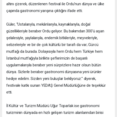
altını çizerek, düzenlenen festival ile Ordu’nun dünya ve ülke
çapında gastronomi yarışına çıktığını ifade etti.
Güler, “Ustalarıyla, mekânlarıyla, kaynaklarıyla, doğal
güzellikleriyle beraber Ordu geliyor. Bu bakımdan 300'ü aşan
şelalesiyle, yaylalarıyla, endemik bitkileriyle, meyveleriyle,
sebzeleriyle ve bir de çok kültürlü bir tarafı da var; Gürcü
mutfağı da burada. Dolayısıyla hem Ordu hem Türkiye hem
İstanbul mutfağıyla birlikte şeflerimizin de başarılı
uygulamalarıyla beraber yeni sürprizlere hazır olsun bütün
dünya. Sizlerle beraber gastronomi dünyasına yeni ürünler
hediye edelim. Sizden yeni buluşlar bekliyoruz.” diyerek,
festivale katkı sunan YEDAŞ Genel Müdürlüğüne de teşekkür
etti.
İl Kültür ve Turizm Müdürü Uğur Toparlak ise gastronomi
turizminin dünyada en hızlı gelişen turizm alanlarından birisi