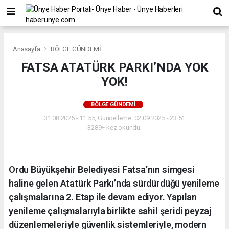
Anasayfa
BÖLGE GÜNDEMİ
FATSA ATATÜRK PARKI’NDA YOK
YOK!
BÖLGE GÜNDEMİ
31.08.2025 - 11:55, Güncelleme: 02.09.2025 - 23:51
3289+ kez okundu.
Ordu Büyükşehir Belediyesi Fatsa’nın simgesi
haline gelen Atatürk Parkı’nda sürdürdüğü yenileme
çalışmalarına 2. Etap ile devam ediyor. Yapılan
yenileme çalışmalarıyla birlikte sahil şeridi peyzaj
düzenlemeleriyle güvenlik sistemleriyle, modern