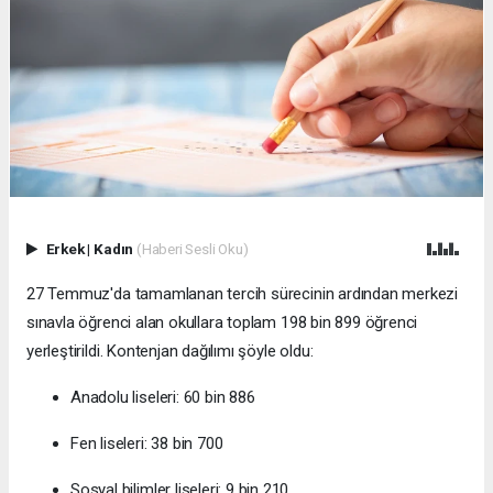
Erkek
|
Kadın
(Haberi Sesli Oku)
27 Temmuz'da tamamlanan tercih sürecinin ardından merkezi
sınavla öğrenci alan okullara toplam 198 bin 899 öğrenci
yerleştirildi. Kontenjan dağılımı şöyle oldu:
Anadolu liseleri: 60 bin 886
Fen liseleri: 38 bin 700
Sosyal bilimler liseleri: 9 bin 210