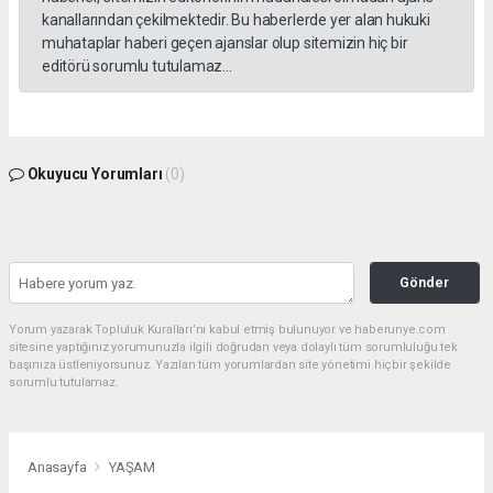
kanallarından çekilmektedir. Bu haberlerde yer alan hukuki
muhataplar haberi geçen ajanslar olup sitemizin hiç bir
editörü sorumlu tutulamaz...
Okuyucu Yorumları
(0)
Gönder
Yorum yazarak Topluluk Kuralları’nı kabul etmiş bulunuyor ve haberunye.com
sitesine yaptığınız yorumunuzla ilgili doğrudan veya dolaylı tüm sorumluluğu tek
başınıza üstleniyorsunuz. Yazılan tüm yorumlardan site yönetimi hiçbir şekilde
sorumlu tutulamaz.
Anasayfa
YAŞAM