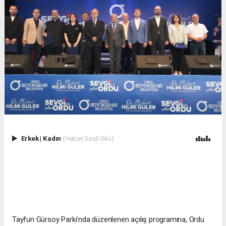
Erkek
|
Kadın
(Haberi Sesli Oku)
Tayfun Gürsoy Parkı’nda düzenlenen açılış programına, Ordu