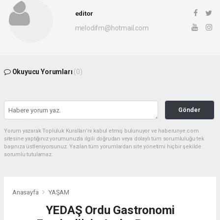
editor
melodifm@hotmail.com
Okuyucu Yorumları
(0)
Gönder
Yorum yazarak Topluluk Kuralları’nı kabul etmiş bulunuyor ve haberunye.com
sitesine yaptığınız yorumunuzla ilgili doğrudan veya dolaylı tüm sorumluluğu tek
başınıza üstleniyorsunuz. Yazılan tüm yorumlardan site yönetimi hiçbir şekilde
sorumlu tutulamaz.
Anasayfa
YAŞAM
YEDAŞ Ordu Gastronomi