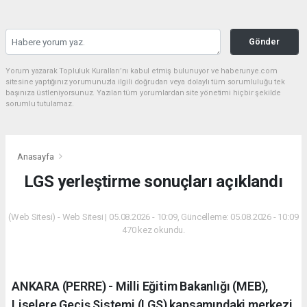
Gönder
Yorum yazarak Topluluk Kuralları’nı kabul etmiş bulunuyor ve haberunye.com
sitesine yaptığınız yorumunuzla ilgili doğrudan veya dolaylı tüm sorumluluğu tek
başınıza üstleniyorsunuz. Yazılan tüm yorumlardan site yönetimi hiçbir şekilde
sorumlu tutulamaz.
Anasayfa
LGS yerleştirme sonuçları açıklandı
(Web Sitesi) - Web Sitesi | 05.08.2026 - 10:09, Güncelleme: 05.08.2026 - 10:09
470 kez okundu.
ANKARA (PERRE) - Milli Eğitim Bakanlığı (MEB),
Liselere Geçiş Sistemi (LGS) kapsamındaki merkezi