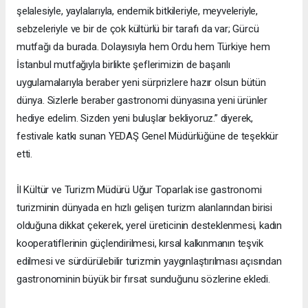
şelalesiyle, yaylalarıyla, endemik bitkileriyle, meyveleriyle,
sebzeleriyle ve bir de çok kültürlü bir tarafı da var; Gürcü
mutfağı da burada. Dolayısıyla hem Ordu hem Türkiye hem
İstanbul mutfağıyla birlikte şeflerimizin de başarılı
uygulamalarıyla beraber yeni sürprizlere hazır olsun bütün
dünya. Sizlerle beraber gastronomi dünyasına yeni ürünler
hediye edelim. Sizden yeni buluşlar bekliyoruz.” diyerek,
festivale katkı sunan YEDAŞ Genel Müdürlüğüne de teşekkür
etti.
İl Kültür ve Turizm Müdürü Uğur Toparlak ise gastronomi
turizminin dünyada en hızlı gelişen turizm alanlarından birisi
olduğuna dikkat çekerek, yerel üreticinin desteklenmesi, kadın
kooperatiflerinin güçlendirilmesi, kırsal kalkınmanın teşvik
edilmesi ve sürdürülebilir turizmin yaygınlaştırılması açısından
gastronominin büyük bir fırsat sunduğunu sözlerine ekledi.