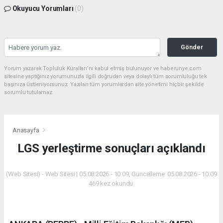
Okuyucu Yorumları
(0)
Gönder
Yorum yazarak Topluluk Kuralları’nı kabul etmiş bulunuyor ve haberunye.com
sitesine yaptığınız yorumunuzla ilgili doğrudan veya dolaylı tüm sorumluluğu tek
başınıza üstleniyorsunuz. Yazılan tüm yorumlardan site yönetimi hiçbir şekilde
sorumlu tutulamaz.
Anasayfa
LGS yerleştirme sonuçları açıklandı
(Web Sitesi) - Web Sitesi | 05.08.2026 - 10:09, Güncelleme: 05.08.2026 - 10:09
469 kez okundu.