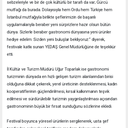
sebzeleriyle ve bir de çok kültürlü bir tarafı da var; Gürcü
mutfağı da burada. Dolayısıyla hem Ordu hem Türkiye hem
İstanbul mutfağıyla birlikte şeflerimizin de başarılı
uygulamalarıyla beraber yeni sürprizlere hazır olsun bütün
dünya. Sizlerle beraber gastronomi dünyasına yeni ürünler
hediye edelim. Sizden yeni buluşlar bekliyoruz.” diyerek,
festivale katkı sunan YEDAŞ Genel Müdürlüğüne de teşekkür
etti.
İl Kültür ve Turizm Müdürü Uğur Toparlak ise gastronomi
turizminin dünyada en hızlı gelişen turizm alanlarından birisi
olduğuna dikkat çekerek, yerel üreticinin desteklenmesi, kadın
kooperatiflerinin güçlendirilmesi, kırsal kalkınmanın teşvik
edilmesi ve sürdürülebilir turizmin yaygınlaştırılması açısından
gastronominin büyük bir fırsat sunduğunu sözlerine ekledi.
Festival boyunca yöresel ürünlerin sergilenerek, usta şef