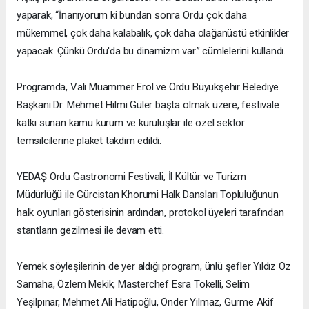
yaparak, “İnanıyorum ki bundan sonra Ordu çok daha
mükemmel, çok daha kalabalık, çok daha olağanüstü etkinlikler
yapacak. Çünkü Ordu'da bu dinamizm var.” cümlelerini kullandı.
Programda, Vali Muammer Erol ve Ordu Büyükşehir Belediye
Başkanı Dr. Mehmet Hilmi Güler başta olmak üzere, festivale
katkı sunan kamu kurum ve kuruluşlar ile özel sektör
temsilcilerine plaket takdim edildi.
YEDAŞ Ordu Gastronomi Festivali, İl Kültür ve Turizm
Müdürlüğü ile Gürcistan Khorumi Halk Dansları Topluluğunun
halk oyunları gösterisinin ardından, protokol üyeleri tarafından
stantların gezilmesi ile devam etti.
Yemek söyleşilerinin de yer aldığı program, ünlü şefler Yıldız Öz
Samaha, Özlem Mekik, Masterchef Esra Tokelli, Selim
Yeşilpınar, Mehmet Ali Hatipoğlu, Önder Yılmaz, Gurme Akif