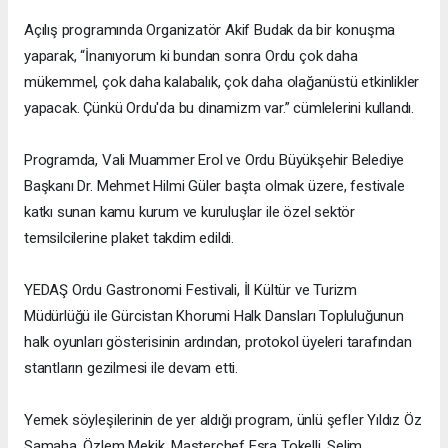
Açılış programında Organizatör Akif Budak da bir konuşma
yaparak, “İnanıyorum ki bundan sonra Ordu çok daha
mükemmel, çok daha kalabalık, çok daha olağanüstü etkinlikler
yapacak. Çünkü Ordu'da bu dinamizm var.” cümlelerini kullandı.
Programda, Vali Muammer Erol ve Ordu Büyükşehir Belediye
Başkanı Dr. Mehmet Hilmi Güler başta olmak üzere, festivale
katkı sunan kamu kurum ve kuruluşlar ile özel sektör
temsilcilerine plaket takdim edildi.
YEDAŞ Ordu Gastronomi Festivali, İl Kültür ve Turizm
Müdürlüğü ile Gürcistan Khorumi Halk Dansları Topluluğunun
halk oyunları gösterisinin ardından, protokol üyeleri tarafından
stantların gezilmesi ile devam etti.
Yemek söyleşilerinin de yer aldığı program, ünlü şefler Yıldız Öz
Samaha, Özlem Mekik, Masterchef Esra Tokelli, Selim