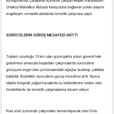
Bu kapsamda Çatalpınar ilçesinde çalışan ekipler, Karahasan-
Ortaköy Mahallesi Aybastı karayoluna bağlanan yolda ulaşımı
engelleyen ormanlık alanlarda temizlik çalışması yaptı.
SÜRÜCÜLERİN GÖRÜŞ MESAFESİ ARTTI
Toplam uzunluğu 10 km olan güzergahta yolun güvenli hale
getirilmesi amacıyla başlatılan çalışmalarda sürücülerin
görüşüne engel olan yol kenarındaki ağaçlar budanıp, çalılıklar
kaldırıldı. Böylelikle sürücülerin görüş mesafesi arttı. Ayrıca
ekipler bölgede yağışlı havalarda su birikintilerine neden olan
hendeklerde de temizlik çalışmalarına devam ediyor.
Kısa süre içerisinde çalışmaları tamamlayacak olan Ordu