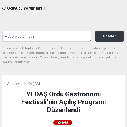
Okuyucu Yorumları
(0)
Gönder
Yorum yazarak Topluluk Kuralları’nı kabul etmiş bulunuyor ve haberunye.com
sitesine yaptığınız yorumunuzla ilgili doğrudan veya dolaylı tüm sorumluluğu tek
başınıza üstleniyorsunuz. Yazılan tüm yorumlardan site yönetimi hiçbir şekilde
sorumlu tutulamaz.
Anasayfa
YAŞAM
YEDAŞ Ordu Gastronomi
Festivali’nin Açılış Programı
Düzenlendi
YAŞAM