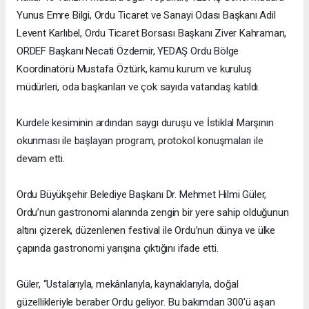
Yunus Emre Bilgi, Ordu Ticaret ve Sanayi Odası Başkanı Adil
Levent Karlıbel, Ordu Ticaret Borsası Başkanı Ziver Kahraman,
ORDEF Başkanı Necati Özdemir, YEDAŞ Ordu Bölge
Koordinatörü Mustafa Öztürk, kamu kurum ve kuruluş
müdürleri, oda başkanları ve çok sayıda vatandaş katıldı.
Kurdele kesiminin ardından saygı duruşu ve İstiklal Marşının
okunması ile başlayan program, protokol konuşmaları ile
devam etti.
Ordu Büyükşehir Belediye Başkanı Dr. Mehmet Hilmi Güler,
Ordu’nun gastronomi alanında zengin bir yere sahip olduğunun
altını çizerek, düzenlenen festival ile Ordu’nun dünya ve ülke
çapında gastronomi yarışına çıktığını ifade etti.
Güler, “Ustalarıyla, mekânlarıyla, kaynaklarıyla, doğal
güzellikleriyle beraber Ordu geliyor. Bu bakımdan 300'ü aşan