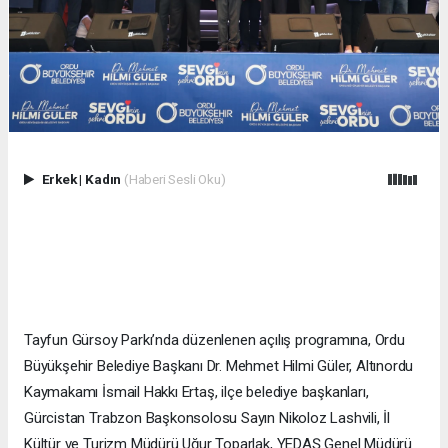
Erkek
|
Kadın
(Haberi Sesli Oku)
Tayfun Gürsoy Parkı’nda düzenlenen açılış programına, Ordu
Büyükşehir Belediye Başkanı Dr. Mehmet Hilmi Güler, Altınordu
Kaymakamı İsmail Hakkı Ertaş, ilçe belediye başkanları,
Gürcistan Trabzon Başkonsolosu Sayın Nikoloz Lashvili, İl
Kültür ve Turizm Müdürü Uğur Toparlak, YEDAŞ Genel Müdürü