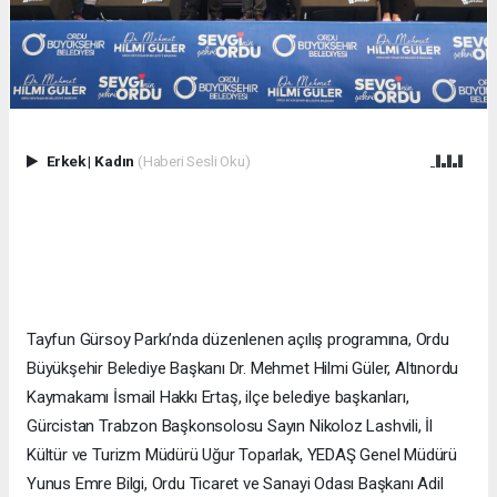
Erkek
|
Kadın
(Haberi Sesli Oku)
Tayfun Gürsoy Parkı’nda düzenlenen açılış programına, Ordu
Büyükşehir Belediye Başkanı Dr. Mehmet Hilmi Güler, Altınordu
Kaymakamı İsmail Hakkı Ertaş, ilçe belediye başkanları,
Gürcistan Trabzon Başkonsolosu Sayın Nikoloz Lashvili, İl
Kültür ve Turizm Müdürü Uğur Toparlak, YEDAŞ Genel Müdürü
Yunus Emre Bilgi, Ordu Ticaret ve Sanayi Odası Başkanı Adil