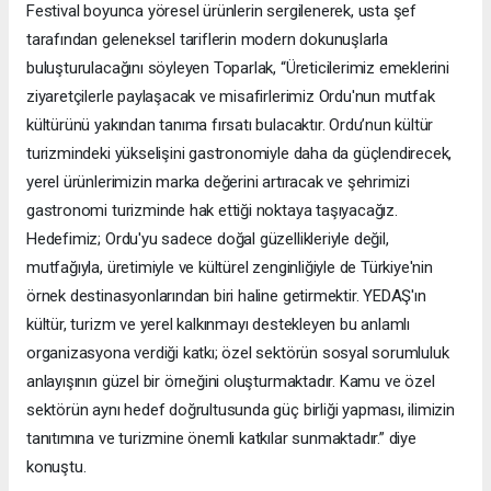
Festival boyunca yöresel ürünlerin sergilenerek, usta şef
tarafından geleneksel tariflerin modern dokunuşlarla
buluşturulacağını söyleyen Toparlak, “Üreticilerimiz emeklerini
ziyaretçilerle paylaşacak ve misafirlerimiz Ordu'nun mutfak
kültürünü yakından tanıma fırsatı bulacaktır. Ordu’nun kültür
turizmindeki yükselişini gastronomiyle daha da güçlendirecek,
yerel ürünlerimizin marka değerini artıracak ve şehrimizi
gastronomi turizminde hak ettiği noktaya taşıyacağız.
Hedefimiz; Ordu'yu sadece doğal güzellikleriyle değil,
mutfağıyla, üretimiyle ve kültürel zenginliğiyle de Türkiye'nin
örnek destinasyonlarından biri haline getirmektir. YEDAŞ'ın
kültür, turizm ve yerel kalkınmayı destekleyen bu anlamlı
organizasyona verdiği katkı; özel sektörün sosyal sorumluluk
anlayışının güzel bir örneğini oluşturmaktadır. Kamu ve özel
sektörün aynı hedef doğrultusunda güç birliği yapması, ilimizin
tanıtımına ve turizmine önemli katkılar sunmaktadır.” diye
konuştu.