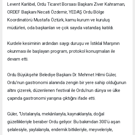
Levent Karlıbel, Ordu Ticaret Borsası Başkanı Ziver Kahraman,
ORDEF Başkanı Necati Özdemir, YEDAŞ Ordu Bölge
Koordinatörü Mustafa Öztürk, kamu kurum ve kuruluş
müdürleri, oda başkanları ve çok sayıda vatandaş katıldı.
Kurdele kesiminin ardından saygı duruşu ve İstiklal Marşının
okunması ile başlayan program, protokol konuşmaları ile
devam etti.
Ordu Büyükşehir Belediye Başkanı Dr. Mehmet Hilmi Güler,
Ordu’nun gastronomi alanında zengin bir yere sahip olduğunun
altını çizerek, düzenlenen festival ile Ordu’nun dünya ve ülke
çapında gastronomi yarışına çıktığını ifade etti.
Güler, “Ustalarıyla, mekânlarıyla, kaynaklarıyla, doğal
güzellikleriyle beraber Ordu geliyor. Bu bakımdan 300'ü aşan
şelalesiyle, yaylalarıyla, endemik bitkileriyle, meyveleriyle,