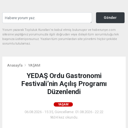
Gönder
Yorum yazarak Topluluk Kuralları’nı kabul etmiş bulunuyor ve haberunye.com
sitesine yaptığınız yorumunuzla ilgili doğrudan veya dolaylı tüm sorumluluğu tek
başınıza üstleniyorsunuz. Yazılan tüm yorumlardan site yönetimi hiçbir şekilde
sorumlu tutulamaz.
Anasayfa
YAŞAM
YEDAŞ Ordu Gastronomi
Festivali’nin Açılış Programı
Düzenlendi
YAŞAM
06.08.2026 - 15:35, Güncelleme: 01.08.2026 - 22:22
9634 kez okundu.