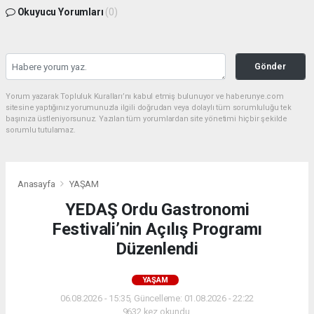
Okuyucu Yorumları
(0)
Gönder
Yorum yazarak Topluluk Kuralları’nı kabul etmiş bulunuyor ve haberunye.com
sitesine yaptığınız yorumunuzla ilgili doğrudan veya dolaylı tüm sorumluluğu tek
başınıza üstleniyorsunuz. Yazılan tüm yorumlardan site yönetimi hiçbir şekilde
sorumlu tutulamaz.
Anasayfa
YAŞAM
YEDAŞ Ordu Gastronomi
Festivali’nin Açılış Programı
Düzenlendi
YAŞAM
06.08.2026 - 15:35, Güncelleme: 01.08.2026 - 22:22
9632 kez okundu.