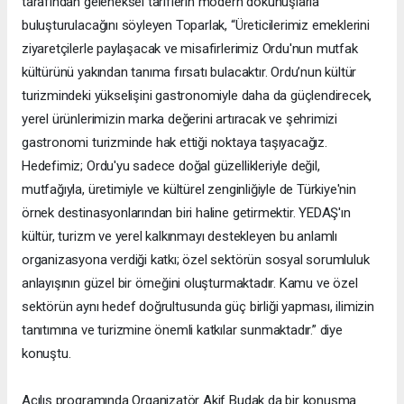
tarafından geleneksel tariflerin modern dokunuşlarla
buluşturulacağını söyleyen Toparlak, “Üreticilerimiz emeklerini
ziyaretçilerle paylaşacak ve misafirlerimiz Ordu'nun mutfak
kültürünü yakından tanıma fırsatı bulacaktır. Ordu’nun kültür
turizmindeki yükselişini gastronomiyle daha da güçlendirecek,
yerel ürünlerimizin marka değerini artıracak ve şehrimizi
gastronomi turizminde hak ettiği noktaya taşıyacağız.
Hedefimiz; Ordu'yu sadece doğal güzellikleriyle değil,
mutfağıyla, üretimiyle ve kültürel zenginliğiyle de Türkiye'nin
örnek destinasyonlarından biri haline getirmektir. YEDAŞ'ın
kültür, turizm ve yerel kalkınmayı destekleyen bu anlamlı
organizasyona verdiği katkı; özel sektörün sosyal sorumluluk
anlayışının güzel bir örneğini oluşturmaktadır. Kamu ve özel
sektörün aynı hedef doğrultusunda güç birliği yapması, ilimizin
tanıtımına ve turizmine önemli katkılar sunmaktadır.” diye
konuştu.
Açılış programında Organizatör Akif Budak da bir konuşma