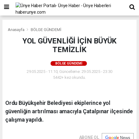
Anasayfa
BÖLGE GÜNDEMİ
YOL GÜVENLİĞİ İÇİN BÜYÜK
TEMİZLİK
BÖLGE GÜNDEMİ
29.05.2025 - 11:10, Güncelleme: 29.05.2025 - 23:30
5442+ kez okundu.
Ordu Büyükşehir Belediyesi ekiplerince yol
güvenliğin artırılması amacıyla Çatalpınar ilçesinde
çalışma yapıldı.
ABONE OL