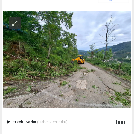
Erkek
|
Kadın
(Haberi Sesli Oku)