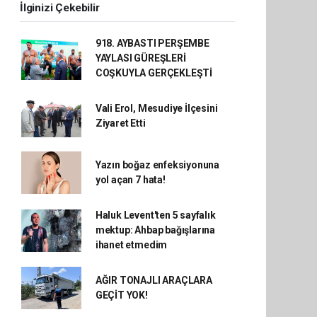
İlginizi Çekebilir
918. AYBASTI PERŞEMBE
YAYLASI GÜREŞLERİ
COŞKUYLA GERÇEKLEŞTİ
Vali Erol, Mesudiye İlçesini
Ziyaret Etti
Yazın boğaz enfeksiyonuna
yol açan 7 hata!
Haluk Levent'ten 5 sayfalık
mektup: Ahbap bağışlarına
ihanet etmedim
AĞIR TONAJLI ARAÇLARA
GEÇİT YOK!