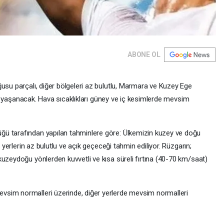
ABONE OL
ğusu parçalı, diğer bölgeleri az bulutlu, Marmara ve Kuzey Ege
tına yaşanacak. Hava sıcaklıkları güney ve iç kesimlerde mevsim
ü tarafından yapılan tahminlere göre: Ülkemizin kuzey ve doğu
r yerlerin az bulutlu ve açık geçeceği tahmin ediliyor. Rüzgarın;
uzeydoğu yönlerden kuvvetli ve kısa süreli fırtına (40-70 km/saat)
vsim normalleri üzerinde, diğer yerlerde mevsim normalleri