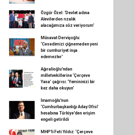
Özgür Özel: ‘Devlet adına
Alevilerden rızalık
alacağımıza söz veriyorum’
Müsavat Dervişoğlu:
‘Cesedimizi çiğnemeden yeni
bir cumhuriyet inşa
edemezler’
Ağıralioğlu'ndan
milletvekillerine ‘Çerçeve
Yasa’ çağrısı: ‘Yemininizi bir
kez daha okuyun’
İmamoğlu'nun
‘Cumhurbaşkanlığı Aday Ofisi’
hesabına Türkiye'den erişim
engeli getirildi
MHP'li Feti Yıldız: ‘Çerçeve