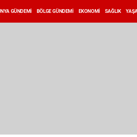
ÜNYA GÜNDEMİ
BÖLGE GÜNDEMİ
EKONOMİ
SAĞLIK
YAŞ
İLAN
EĞİTİM
SİYASET