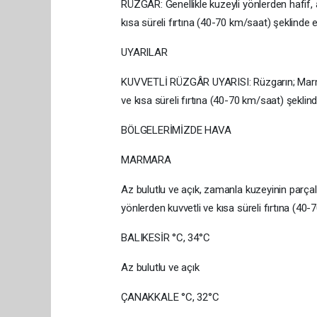
RÜZGAR: Genellikle kuzeyli yönlerden hafif, a
kısa süreli fırtına (40-70 km/saat) şeklinde 
UYARILAR
KUVVETLİ RÜZGÂR UYARISI: Rüzgarın; Marmar
ve kısa süreli fırtına (40-70 km/saat) şekli
BÖLGELERİMİZDE HAVA
MARMARA
Az bulutlu ve açık, zamanla kuzeyinin parçal
yönlerden kuvvetli ve kısa süreli fırtına (4
BALIKESİR °C, 34°C
Az bulutlu ve açık
ÇANAKKALE °C, 32°C