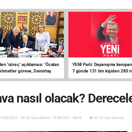
den ‘süreç’ açıklaması: ‘Öcalan
YENİ Parti: Dayanışma kampan
hmetler göreve, Demirtaş
7 günde 131 bin kişiden 283 m
nmeli’
liralık destek
va nasıl olacak? Derecele
14.08.2025 - 08:44, Güncelleme: 14.08.2025 - 08:44
5215+ kez okundu.