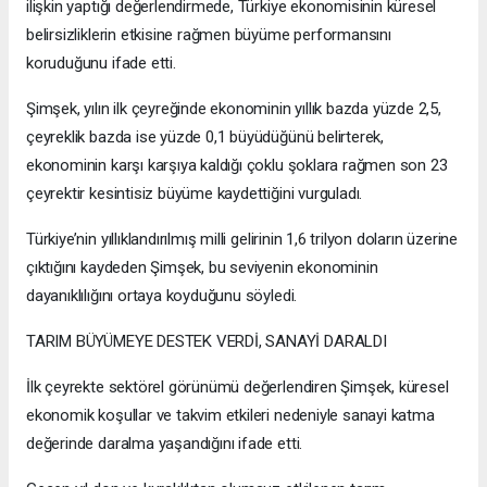
ilişkin yaptığı değerlendirmede, Türkiye ekonomisinin küresel
belirsizliklerin etkisine rağmen büyüme performansını
koruduğunu ifade etti.
Şimşek, yılın ilk çeyreğinde ekonominin yıllık bazda yüzde 2,5,
çeyreklik bazda ise yüzde 0,1 büyüdüğünü belirterek,
ekonominin karşı karşıya kaldığı çoklu şoklara rağmen son 23
çeyrektir kesintisiz büyüme kaydettiğini vurguladı.
Türkiye’nin yıllıklandırılmış milli gelirinin 1,6 trilyon doların üzerine
çıktığını kaydeden Şimşek, bu seviyenin ekonominin
dayanıklılığını ortaya koyduğunu söyledi.
TARIM BÜYÜMEYE DESTEK VERDİ, SANAYİ DARALDI
İlk çeyrekte sektörel görünümü değerlendiren Şimşek, küresel
ekonomik koşullar ve takvim etkileri nedeniyle sanayi katma
değerinde daralma yaşandığını ifade etti.