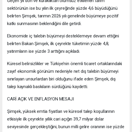
Geçen yıl don ve kuraklıktan olumsuz etkilenen tarım
sektörünün ise bu yılın ilk çeyreğinde yüzde 4,6 büyüdüğünü
belirten Şimşek, tarımın 2026 yılı genelinde büyümeye pozitif
katkı sunmasının beklendiğini dile getirdi.
Ekonomide iç talebin büyümeyi desteklemeye devam ettiğini
belirten Bakan Şimşek, ilk çeyrekte tüketimin yüzde 4,8,
yatırımların ise yüzde 3 arttığını açıkladı.
Küresel belirsizlikler ve Türkiye’nin önemli ticaret ortaklarındaki
zayıf ekonomik görünüm nedeniyle net dış talebin büyümeyi
sınırlayan unsurlardan biri olduğunu ifade eden Şimşek, dış
talep kaynaklı baskıların sürdüğünü kaydetti.
CARİ AÇIK VE ENFLASYON MESAJI
Şimşek, yüksek emtia fiyatları ve küresel talep koşullarının
etkisiyle ilk çeyrekte yıllık cari açığın 39,7 milyar dolar
seviyesinde gerçekleştiğini, bunun milli gelire oranının ise yüzde