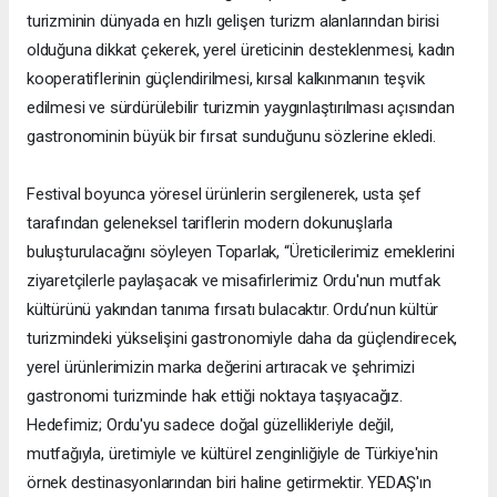
turizminin dünyada en hızlı gelişen turizm alanlarından birisi
olduğuna dikkat çekerek, yerel üreticinin desteklenmesi, kadın
kooperatiflerinin güçlendirilmesi, kırsal kalkınmanın teşvik
edilmesi ve sürdürülebilir turizmin yaygınlaştırılması açısından
gastronominin büyük bir fırsat sunduğunu sözlerine ekledi.
Festival boyunca yöresel ürünlerin sergilenerek, usta şef
tarafından geleneksel tariflerin modern dokunuşlarla
buluşturulacağını söyleyen Toparlak, “Üreticilerimiz emeklerini
ziyaretçilerle paylaşacak ve misafirlerimiz Ordu'nun mutfak
kültürünü yakından tanıma fırsatı bulacaktır. Ordu’nun kültür
turizmindeki yükselişini gastronomiyle daha da güçlendirecek,
yerel ürünlerimizin marka değerini artıracak ve şehrimizi
gastronomi turizminde hak ettiği noktaya taşıyacağız.
Hedefimiz; Ordu'yu sadece doğal güzellikleriyle değil,
mutfağıyla, üretimiyle ve kültürel zenginliğiyle de Türkiye'nin
örnek destinasyonlarından biri haline getirmektir. YEDAŞ'ın