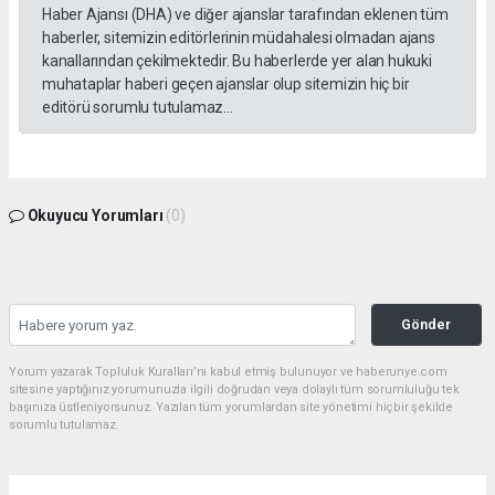
Haber Ajansı (DHA) ve diğer ajanslar tarafından eklenen tüm
haberler, sitemizin editörlerinin müdahalesi olmadan ajans
kanallarından çekilmektedir. Bu haberlerde yer alan hukuki
muhataplar haberi geçen ajanslar olup sitemizin hiç bir
editörü sorumlu tutulamaz...
Okuyucu Yorumları
(0)
Gönder
Yorum yazarak Topluluk Kuralları’nı kabul etmiş bulunuyor ve haberunye.com
sitesine yaptığınız yorumunuzla ilgili doğrudan veya dolaylı tüm sorumluluğu tek
başınıza üstleniyorsunuz. Yazılan tüm yorumlardan site yönetimi hiçbir şekilde
sorumlu tutulamaz.