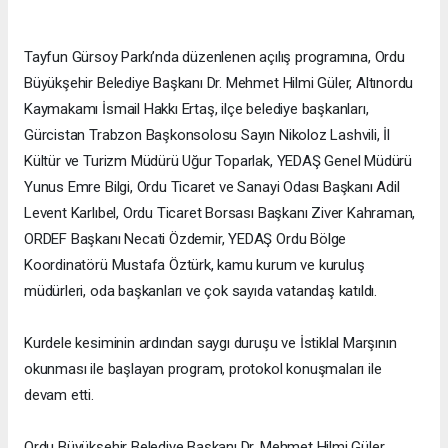
Tayfun Gürsoy Parkı’nda düzenlenen açılış programına, Ordu
Büyükşehir Belediye Başkanı Dr. Mehmet Hilmi Güler, Altınordu
Kaymakamı İsmail Hakkı Ertaş, ilçe belediye başkanları,
Gürcistan Trabzon Başkonsolosu Sayın Nikoloz Lashvili, İl
Kültür ve Turizm Müdürü Uğur Toparlak, YEDAŞ Genel Müdürü
Yunus Emre Bilgi, Ordu Ticaret ve Sanayi Odası Başkanı Adil
Levent Karlıbel, Ordu Ticaret Borsası Başkanı Ziver Kahraman,
ORDEF Başkanı Necati Özdemir, YEDAŞ Ordu Bölge
Koordinatörü Mustafa Öztürk, kamu kurum ve kuruluş
müdürleri, oda başkanları ve çok sayıda vatandaş katıldı.
Kurdele kesiminin ardından saygı duruşu ve İstiklal Marşının
okunması ile başlayan program, protokol konuşmaları ile
devam etti.
Ordu Büyükşehir Belediye Başkanı Dr. Mehmet Hilmi Güler,