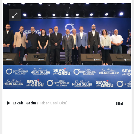
Erkek
|
Kadın
(Haberi Sesli Oku)