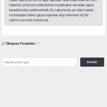
Haber Ajansı (DHA) ve diğer ajanslar tarafından eklenen tüm
haberler, sitemizin editörlerinin müdahalesi olmadan ajans
kanallarından çekilmektedir. Bu haberlerde yer alan hukuki
muhataplar haberi geçen ajanslar olup sitemizin hiç bir
editörü sorumlu tutulamaz...
Okuyucu Yorumları
(0)
Gönder
Yorum yazarak Topluluk Kuralları’nı kabul etmiş bulunuyor ve haberunye.com
sitesine yaptığınız yorumunuzla ilgili doğrudan veya dolaylı tüm sorumluluğu tek
başınıza üstleniyorsunuz. Yazılan tüm yorumlardan site yönetimi hiçbir şekilde
sorumlu tutulamaz.