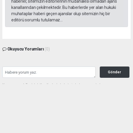
haberler, sitemizin editörlerinin müdahalesi olmadan ajans
kanallarından çekilmektedir. Bu haberlerde yer alan hukuki
muhataplar haberi geçen ajanslar olup sitemizin hiç bir
editörü sorumlu tutulamaz...
Okuyucu Yorumları
(0)
Gönder
Yorum yazarak Topluluk Kuralları’nı kabul etmiş bulunuyor ve haberunye.com
sitesine yaptığınız yorumunuzla ilgili doğrudan veya dolaylı tüm sorumluluğu tek
başınıza üstleniyorsunuz. Yazılan tüm yorumlardan site yönetimi hiçbir şekilde
sorumlu tutulamaz.