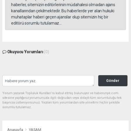
haberler, sitemizin editörlerinin müdahalesi olmadan ajans
kanallarından çekilmektedir. Bu haberlerde yer alan hukuki
muhataplar haberi geçen ajanslar olup sitemizin hiç bir
editörü sorumlu tutulamaz...
Okuyucu Yorumları
(0)
Gönder
Yorum yazarak Topluluk Kuralları’nı kabul etmiş bulunuyor ve haberunye.com
sitesine yaptığınız yorumunuzla ilgili doğrudan veya dolaylı tüm sorumluluğu tek
başınıza üstleniyorsunuz. Yazılan tüm yorumlardan site yönetimi hiçbir şekilde
sorumlu tutulamaz.
Anasayfa
YAŞAM