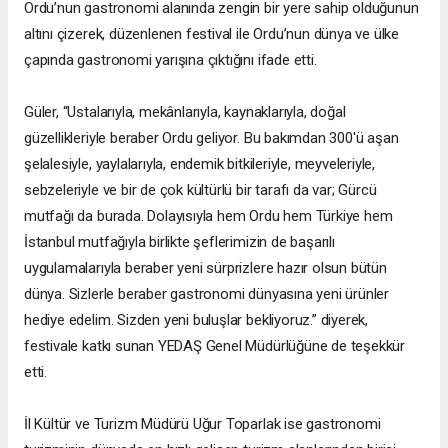
Ordu’nun gastronomi alanında zengin bir yere sahip olduğunun
altını çizerek, düzenlenen festival ile Ordu’nun dünya ve ülke
çapında gastronomi yarışına çıktığını ifade etti.
Güler, “Ustalarıyla, mekânlarıyla, kaynaklarıyla, doğal
güzellikleriyle beraber Ordu geliyor. Bu bakımdan 300'ü aşan
şelalesiyle, yaylalarıyla, endemik bitkileriyle, meyveleriyle,
sebzeleriyle ve bir de çok kültürlü bir tarafı da var; Gürcü
mutfağı da burada. Dolayısıyla hem Ordu hem Türkiye hem
İstanbul mutfağıyla birlikte şeflerimizin de başarılı
uygulamalarıyla beraber yeni sürprizlere hazır olsun bütün
dünya. Sizlerle beraber gastronomi dünyasına yeni ürünler
hediye edelim. Sizden yeni buluşlar bekliyoruz.” diyerek,
festivale katkı sunan YEDAŞ Genel Müdürlüğüne de teşekkür
etti.
İl Kültür ve Turizm Müdürü Uğur Toparlak ise gastronomi