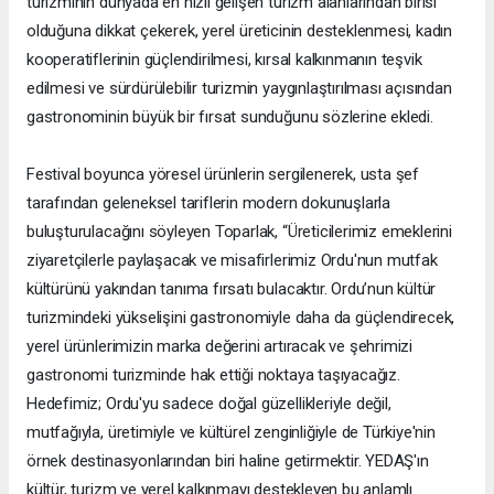
turizminin dünyada en hızlı gelişen turizm alanlarından birisi
olduğuna dikkat çekerek, yerel üreticinin desteklenmesi, kadın
kooperatiflerinin güçlendirilmesi, kırsal kalkınmanın teşvik
edilmesi ve sürdürülebilir turizmin yaygınlaştırılması açısından
gastronominin büyük bir fırsat sunduğunu sözlerine ekledi.
Festival boyunca yöresel ürünlerin sergilenerek, usta şef
tarafından geleneksel tariflerin modern dokunuşlarla
buluşturulacağını söyleyen Toparlak, “Üreticilerimiz emeklerini
ziyaretçilerle paylaşacak ve misafirlerimiz Ordu'nun mutfak
kültürünü yakından tanıma fırsatı bulacaktır. Ordu’nun kültür
turizmindeki yükselişini gastronomiyle daha da güçlendirecek,
yerel ürünlerimizin marka değerini artıracak ve şehrimizi
gastronomi turizminde hak ettiği noktaya taşıyacağız.
Hedefimiz; Ordu'yu sadece doğal güzellikleriyle değil,
mutfağıyla, üretimiyle ve kültürel zenginliğiyle de Türkiye'nin
örnek destinasyonlarından biri haline getirmektir. YEDAŞ'ın
kültür, turizm ve yerel kalkınmayı destekleyen bu anlamlı