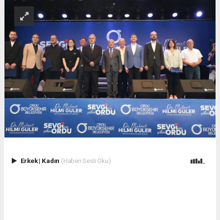
Erkek
|
Kadın
(Haberi Sesli Oku)