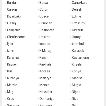
Burdur
Bursa
Çanakkale
Çankırı
Çorum
Denizli
Diyarbakır
Düzce
Edirne
Elazığ
Erzincan
Erzurum
Eskişehir
Gaziantep
Giresun
Gümüşhane
Hakkari
Hatay
Iğdır
Isparta
İstanbul
İzmir
K.Maraş
Karabük
Karaman
Kars
Kastamonu
Kayseri
Kırıkkale
Kırşehir
Kilis
Kocaeli
Konya
Kütahya
Malatya
Manisa
Mardin
Mersin
Muğla
Muş
Nevşehir
Niğde
Ordu
Osmaniye
Rize
Sakarya
Samsun
Siirt