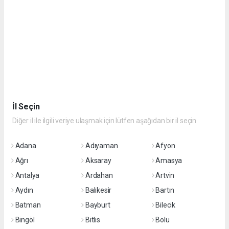
İl Seçin
Diğer il ile ilgili veriye ulaşmak için lütfen aşağıdan bir il seçin
Adana
Adıyaman
Afyon
Ağrı
Aksaray
Amasya
Antalya
Ardahan
Artvin
Aydın
Balıkesir
Bartın
Batman
Bayburt
Bilecik
Bingöl
Bitlis
Bolu