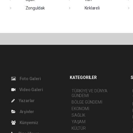
Zonguldak
Kırklareli
KATEGORİLER
S
Foto Galeri
Video Galeri
TÜRKİYE VE DÜNYA
GÜNDEMİ
Yazarlar
BÖLGE GÜNDEMİ
EKONOMİ
Arşivler
SAĞLIK
YAŞAM
Künyemiz
KÜLTÜR