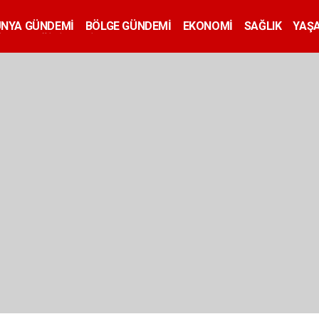
ÜNYA GÜNDEMİ
BÖLGE GÜNDEMİ
EKONOMİ
SAĞLIK
YAŞ
İLAN
EĞİTİM
SİYASET