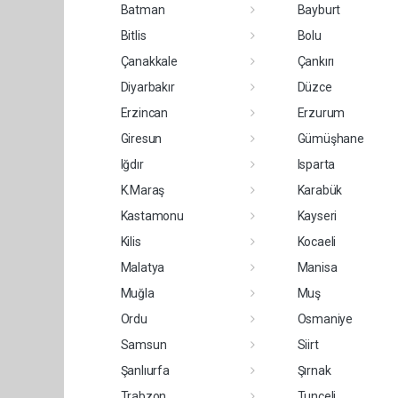
Batman
Bayburt
Bitlis
Bolu
Çanakkale
Çankırı
Diyarbakır
Düzce
Erzincan
Erzurum
Giresun
Gümüşhane
Iğdır
Isparta
K.Maraş
Karabük
Kastamonu
Kayseri
Kilis
Kocaeli
Malatya
Manisa
Muğla
Muş
Ordu
Osmaniye
Samsun
Siirt
Şanlıurfa
Şırnak
Trabzon
Tunceli