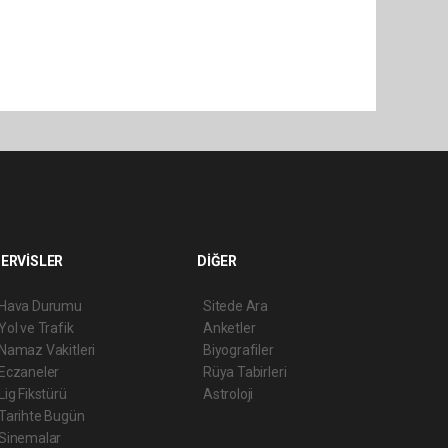
ERVİSLER
DİĞER
Hava Durumu
Sitede Ara
Yol ve Trafik
Anketler
Namaz Vakitleri
Biyografiler
Eczaneler
Rüya Tabirleri
Lig Fikstürü
Astroloji
Tarihte Bugün
Sinemalar