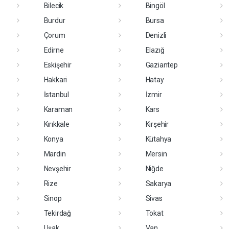
Bilecik
Bingöl
Burdur
Bursa
Çorum
Denizli
Edirne
Elazığ
Eskişehir
Gaziantep
Hakkari
Hatay
İstanbul
İzmir
Karaman
Kars
Kırıkkale
Kırşehir
Konya
Kütahya
Mardin
Mersin
Nevşehir
Niğde
Rize
Sakarya
Sinop
Sivas
Tekirdağ
Tokat
Uşak
Van