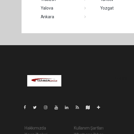
Yalova
Yozgat
Ankara
Pro-0.030
Hakkımızda
Kullanım Şartları