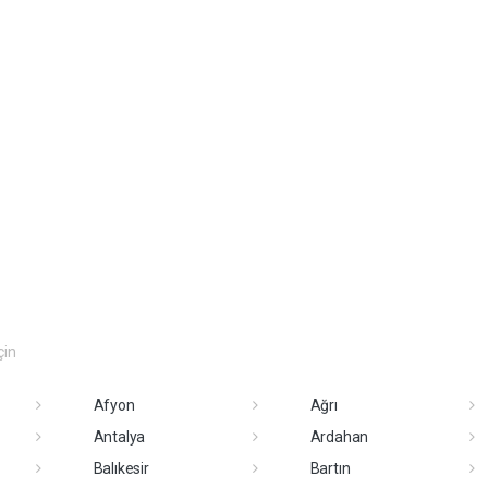
çin
Afyon
Ağrı
Antalya
Ardahan
Balıkesir
Bartın