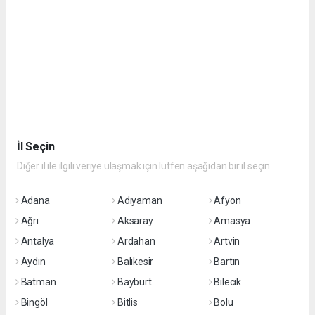
İl Seçin
Diğer il ile ilgili veriye ulaşmak için lütfen aşağıdan bir il seçin
Adana
Adıyaman
Afyon
Ağrı
Aksaray
Amasya
Antalya
Ardahan
Artvin
Aydın
Balıkesir
Bartın
Batman
Bayburt
Bilecik
Bingöl
Bitlis
Bolu