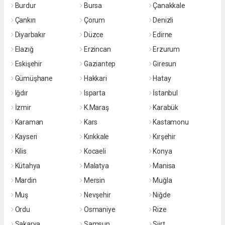
Burdur
Bursa
Çanakkale
Çankırı
Çorum
Denizli
Diyarbakır
Düzce
Edirne
Elazığ
Erzincan
Erzurum
Eskişehir
Gaziantep
Giresun
Gümüşhane
Hakkari
Hatay
Iğdır
Isparta
İstanbul
İzmir
K.Maraş
Karabük
Karaman
Kars
Kastamonu
Kayseri
Kırıkkale
Kırşehir
Kilis
Kocaeli
Konya
Kütahya
Malatya
Manisa
Mardin
Mersin
Muğla
Muş
Nevşehir
Niğde
Ordu
Osmaniye
Rize
Sakarya
Samsun
Siirt