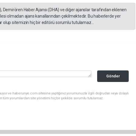
), Demirören Haber Ajansı (DHA) ve diğer ajanslar tarafından eklenen
lesi olmadan ajans kanallarından çekilmektedir. Bu haberlerde yer
 olup sitemizin hiç bir editörü sorumlu tutulamaz...
Gönder
nuyor ve haberunye.com sitesine yaptığınız yorumunuzla ilgili doğrudan veya dolaylı
n tüm yorumlardan site yönetimi hiçbir şekilde sorumlu tutulamaz.