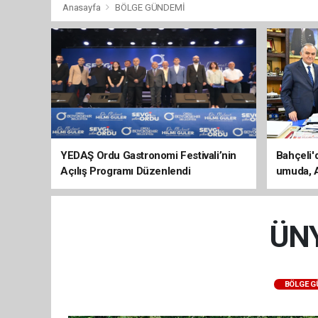
Anasayfa
BÖLGE GÜNDEMİ
YEDAŞ Ordu Gastronomi Festivali’nin
Bahçeli'
Açılış Programı Düzenlendi
umuda, A
evine dö
ÜNY
BÖLGE 