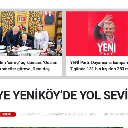
den ‘süreç’ açıklaması: ‘Öcalan
YENİ Parti: Dayanışma kampan
hmetler göreve, Demirtaş
7 günde 131 bin kişiden 283 m
nmeli’
liralık destek
E YENİKÖY’DE YOL SEV
13.07.2025 - 15:55, Güncelleme: 15.07.2025 - 14:57
3012+ kez 
GÜNDEMİ