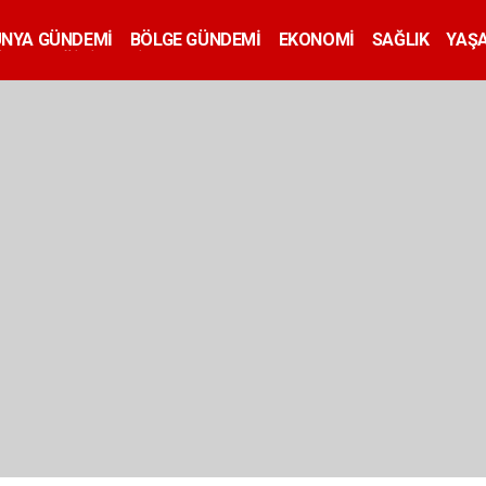
ÜNYA GÜNDEMİ
BÖLGE GÜNDEMİ
EKONOMİ
SAĞLIK
YAŞ
İLAN
EĞİTİM
SİYASET