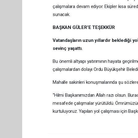
çalışmalara devam ediyor. Ekipler kısa sür
sunacak.
BAŞKAN GÜLER’E TEŞEKKÜR
Vatandaşların uzun yıllardır beklediği y
sevinç yaşattı.
Bu önemli altyapı yatırımının hayata geçiril
çalışmalardan dolayı Ordu Büyükşehir Belediye
Mahalle sakinleri konuşmalarında şu sözlere 
“Hilmi Başkanımızdan Allah razı olsun. Burada
mesafede çalışmalar yürütüldü. Ömrümüzün 
kurtuluyoruz. Yapılan yol çalışması için Baş