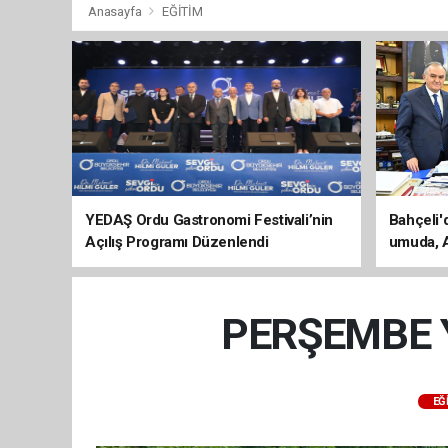
Anasayfa
EĞİTİM
YEDAŞ Ordu Gastronomi Festivali’nin
Bahçeli'
Açılış Programı Düzenlendi
umuda, A
evine dö
PERŞEMBE 
EĞ