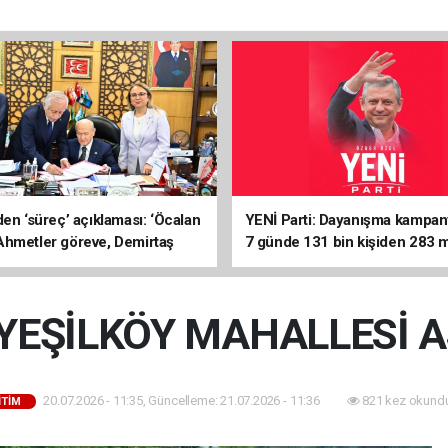
den ‘süreç’ açıklaması: ‘Öcalan
YENİ Parti: Dayanışma kampan
hmetler göreve, Demirtaş
7 günde 131 bin kişiden 283 m
nmeli’
liralık destek
YEŞİLKÖY MAHALLESİ A
20.07.2026 - 11:35, Güncelleme: 21.07.2026 - 11:36
821 kez okundu
İTİM