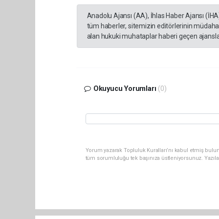
Anadolu Ajansı (AA), İhlas Haber Ajansı (İHA
tüm haberler, sitemizin editörlerinin müdaha
alan hukuki muhataplar haberi geçen ajanslar
Okuyucu Yorumları
(0)
Yorum yazarak Topluluk Kuralları’nı kabul etmiş bulu
tüm sorumluluğu tek başınıza üstleniyorsunuz. Yazıla