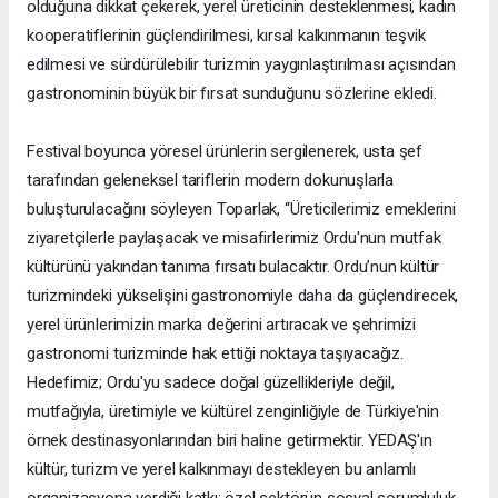
olduğuna dikkat çekerek, yerel üreticinin desteklenmesi, kadın
kooperatiflerinin güçlendirilmesi, kırsal kalkınmanın teşvik
edilmesi ve sürdürülebilir turizmin yaygınlaştırılması açısından
gastronominin büyük bir fırsat sunduğunu sözlerine ekledi.
Festival boyunca yöresel ürünlerin sergilenerek, usta şef
tarafından geleneksel tariflerin modern dokunuşlarla
buluşturulacağını söyleyen Toparlak, “Üreticilerimiz emeklerini
ziyaretçilerle paylaşacak ve misafirlerimiz Ordu'nun mutfak
kültürünü yakından tanıma fırsatı bulacaktır. Ordu’nun kültür
turizmindeki yükselişini gastronomiyle daha da güçlendirecek,
yerel ürünlerimizin marka değerini artıracak ve şehrimizi
gastronomi turizminde hak ettiği noktaya taşıyacağız.
Hedefimiz; Ordu'yu sadece doğal güzellikleriyle değil,
mutfağıyla, üretimiyle ve kültürel zenginliğiyle de Türkiye'nin
örnek destinasyonlarından biri haline getirmektir. YEDAŞ'ın
kültür, turizm ve yerel kalkınmayı destekleyen bu anlamlı
organizasyona verdiği katkı; özel sektörün sosyal sorumluluk