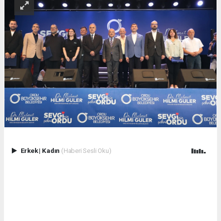
Erkek
|
Kadın
(Haberi Sesli Oku)