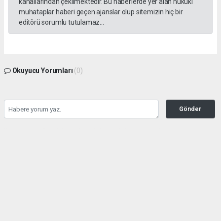
kanallarından çekilmektedir. Bu haberlerde yer alan hukuki
muhataplar haberi geçen ajanslar olup sitemizin hiç bir
editörü sorumlu tutulamaz...
Okuyucu Yorumları
(0)
Gönder
Yorum yazarak Topluluk Kuralları’nı kabul etmiş bulunuyor ve haberunye.com
sitesine yaptığınız yorumunuzla ilgili doğrudan veya dolaylı tüm sorumluluğu tek
başınıza üstleniyorsunuz. Yazılan tüm yorumlardan site yönetimi hiçbir şekilde
sorumlu tutulamaz.
haber paketi
haber scripti
haber yazılımı