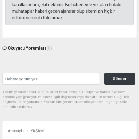
kanallarından çekilmektedir. Bu haberlerde yer alan hukuki
muhataplar haberi geçen ajanslar olup sitemizin hiç bir
editörü sorumlu tutulamaz...
Okuyucu Yorumları
(0)
Gönder
Yorum yazarak Topluluk Kuralları’nı kabul etmiş bulunuyor ve haberunye.com
sitesine yaptığınız yorumunuzla ilgili doğrudan veya dolaylı tüm sorumluluğu tek
başınıza üstleniyorsunuz. Yazılan tüm yorumlardan site yönetimi hiçbir şekilde
sorumlu tutulamaz.
Anasayfa
YAŞAM