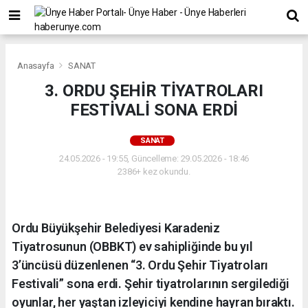
Anasayfa
SANAT
3. ORDU ŞEHİR TİYATROLARI
FESTİVALİ SONA ERDİ
SANAT
24.05.2026 - 19:55, Güncelleme: 29.05.2026 - 18:46
2386+ kez okundu.
Ordu Büyükşehir Belediyesi Karadeniz
Tiyatrosunun (OBBKT) ev sahipliğinde bu yıl
3’üncüsü düzenlenen “3. Ordu Şehir Tiyatroları
Festivali” sona erdi. Şehir tiyatrolarının sergilediği
oyunlar, her yaştan izleyiciyi kendine hayran bıraktı.