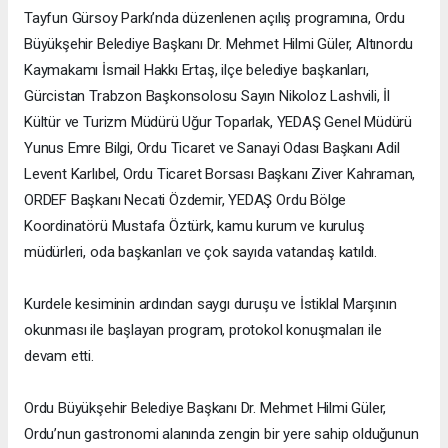
Tayfun Gürsoy Parkı’nda düzenlenen açılış programına, Ordu
Büyükşehir Belediye Başkanı Dr. Mehmet Hilmi Güler, Altınordu
Kaymakamı İsmail Hakkı Ertaş, ilçe belediye başkanları,
Gürcistan Trabzon Başkonsolosu Sayın Nikoloz Lashvili, İl
Kültür ve Turizm Müdürü Uğur Toparlak, YEDAŞ Genel Müdürü
Yunus Emre Bilgi, Ordu Ticaret ve Sanayi Odası Başkanı Adil
Levent Karlıbel, Ordu Ticaret Borsası Başkanı Ziver Kahraman,
ORDEF Başkanı Necati Özdemir, YEDAŞ Ordu Bölge
Koordinatörü Mustafa Öztürk, kamu kurum ve kuruluş
müdürleri, oda başkanları ve çok sayıda vatandaş katıldı.
Kurdele kesiminin ardından saygı duruşu ve İstiklal Marşının
okunması ile başlayan program, protokol konuşmaları ile
devam etti.
Ordu Büyükşehir Belediye Başkanı Dr. Mehmet Hilmi Güler,
Ordu’nun gastronomi alanında zengin bir yere sahip olduğunun