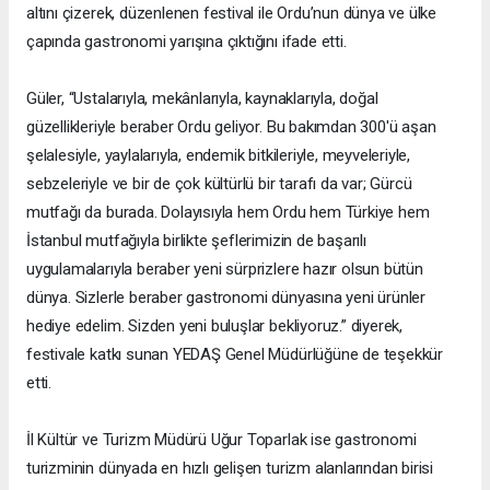
altını çizerek, düzenlenen festival ile Ordu’nun dünya ve ülke
çapında gastronomi yarışına çıktığını ifade etti.
Güler, “Ustalarıyla, mekânlarıyla, kaynaklarıyla, doğal
güzellikleriyle beraber Ordu geliyor. Bu bakımdan 300'ü aşan
şelalesiyle, yaylalarıyla, endemik bitkileriyle, meyveleriyle,
sebzeleriyle ve bir de çok kültürlü bir tarafı da var; Gürcü
mutfağı da burada. Dolayısıyla hem Ordu hem Türkiye hem
İstanbul mutfağıyla birlikte şeflerimizin de başarılı
uygulamalarıyla beraber yeni sürprizlere hazır olsun bütün
dünya. Sizlerle beraber gastronomi dünyasına yeni ürünler
hediye edelim. Sizden yeni buluşlar bekliyoruz.” diyerek,
festivale katkı sunan YEDAŞ Genel Müdürlüğüne de teşekkür
etti.
İl Kültür ve Turizm Müdürü Uğur Toparlak ise gastronomi
turizminin dünyada en hızlı gelişen turizm alanlarından birisi