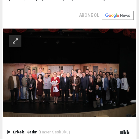
ABONE OL
Erkek
|
Kadın
(Haberi Sesli Oku)