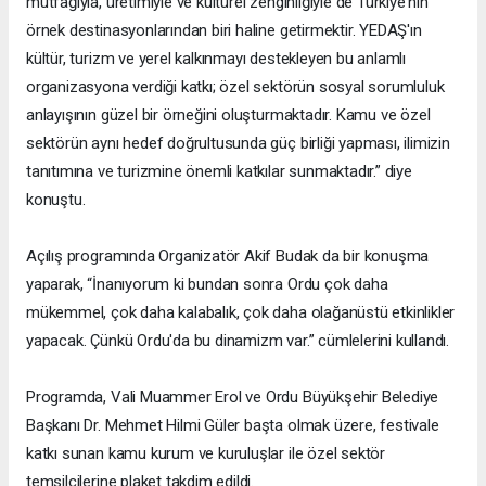
mutfağıyla, üretimiyle ve kültürel zenginliğiyle de Türkiye'nin
örnek destinasyonlarından biri haline getirmektir. YEDAŞ'ın
kültür, turizm ve yerel kalkınmayı destekleyen bu anlamlı
organizasyona verdiği katkı; özel sektörün sosyal sorumluluk
anlayışının güzel bir örneğini oluşturmaktadır. Kamu ve özel
sektörün aynı hedef doğrultusunda güç birliği yapması, ilimizin
tanıtımına ve turizmine önemli katkılar sunmaktadır.” diye
konuştu.
Açılış programında Organizatör Akif Budak da bir konuşma
yaparak, “İnanıyorum ki bundan sonra Ordu çok daha
mükemmel, çok daha kalabalık, çok daha olağanüstü etkinlikler
yapacak. Çünkü Ordu'da bu dinamizm var.” cümlelerini kullandı.
Programda, Vali Muammer Erol ve Ordu Büyükşehir Belediye
Başkanı Dr. Mehmet Hilmi Güler başta olmak üzere, festivale
katkı sunan kamu kurum ve kuruluşlar ile özel sektör
temsilcilerine plaket takdim edildi.