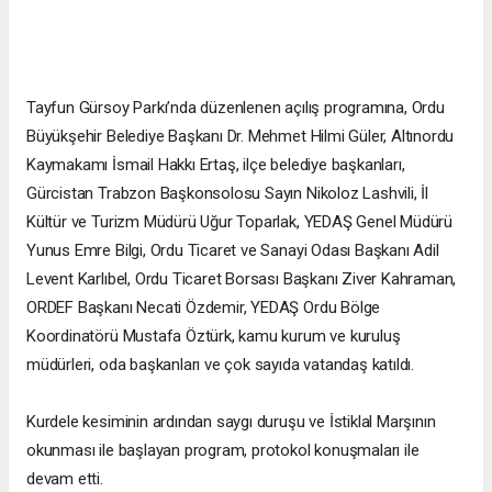
Tayfun Gürsoy Parkı’nda düzenlenen açılış programına, Ordu
Büyükşehir Belediye Başkanı Dr. Mehmet Hilmi Güler, Altınordu
Kaymakamı İsmail Hakkı Ertaş, ilçe belediye başkanları,
Gürcistan Trabzon Başkonsolosu Sayın Nikoloz Lashvili, İl
Kültür ve Turizm Müdürü Uğur Toparlak, YEDAŞ Genel Müdürü
Yunus Emre Bilgi, Ordu Ticaret ve Sanayi Odası Başkanı Adil
Levent Karlıbel, Ordu Ticaret Borsası Başkanı Ziver Kahraman,
ORDEF Başkanı Necati Özdemir, YEDAŞ Ordu Bölge
Koordinatörü Mustafa Öztürk, kamu kurum ve kuruluş
müdürleri, oda başkanları ve çok sayıda vatandaş katıldı.
Kurdele kesiminin ardından saygı duruşu ve İstiklal Marşının
okunması ile başlayan program, protokol konuşmaları ile
devam etti.