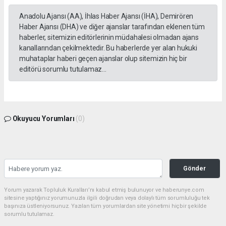
Anadolu Ajansı (AA), İhlas Haber Ajansı (İHA), Demirören
Haber Ajansı (DHA) ve diğer ajanslar tarafından eklenen tüm
haberler, sitemizin editörlerinin müdahalesi olmadan ajans
kanallarından çekilmektedir. Bu haberlerde yer alan hukuki
muhataplar haberi geçen ajanslar olup sitemizin hiç bir
editörü sorumlu tutulamaz...
Okuyucu Yorumları
(0)
Gönder
Yorum yazarak Topluluk Kuralları’nı kabul etmiş bulunuyor ve haberunye.com
sitesine yaptığınız yorumunuzla ilgili doğrudan veya dolaylı tüm sorumluluğu tek
başınıza üstleniyorsunuz. Yazılan tüm yorumlardan site yönetimi hiçbir şekilde
sorumlu tutulamaz.