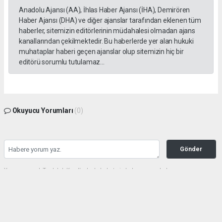
Anadolu Ajansı (AA), İhlas Haber Ajansı (İHA), Demirören
Haber Ajansı (DHA) ve diğer ajanslar tarafından eklenen tüm
haberler, sitemizin editörlerinin müdahalesi olmadan ajans
kanallarından çekilmektedir. Bu haberlerde yer alan hukuki
muhataplar haberi geçen ajanslar olup sitemizin hiç bir
editörü sorumlu tutulamaz...
Okuyucu Yorumları
(0)
Gönder
Yorum yazarak Topluluk Kuralları’nı kabul etmiş bulunuyor ve haberunye.com
sitesine yaptığınız yorumunuzla ilgili doğrudan veya dolaylı tüm sorumluluğu tek
başınıza üstleniyorsunuz. Yazılan tüm yorumlardan site yönetimi hiçbir şekilde
sorumlu tutulamaz.