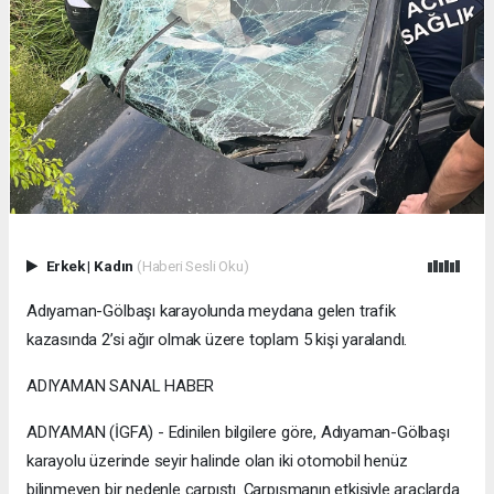
Erkek
|
Kadın
(Haberi Sesli Oku)
Adıyaman-Gölbaşı karayolunda meydana gelen trafik
kazasında 2’si ağır olmak üzere toplam 5 kişi yaralandı.
ADIYAMAN SANAL HABER
ADIYAMAN (İGFA) - Edinilen bilgilere göre, Adıyaman-Gölbaşı
karayolu üzerinde seyir halinde olan iki otomobil henüz
bilinmeyen bir nedenle çarpıştı. Çarpışmanın etkisiyle araçlarda