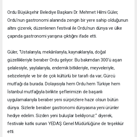
Ordu Büyükşehir Belediye Başkanı Dr. Mehmet Hilmi Güler,
Ordu’nun gastronomi alanında zengin bir yere sahip olduğunun
altını çizerek, düzenlenen festival ile Ordu’nun dünya ve ülke
çapında gastronomi yarışına çıktığını ifade etti.
Güler, “Ustalarıyla, mekânlarıyla, kaynaklarıyla, doğal
güzellikleriyle beraber Ordu geliyor. Bu bakımdan 300'ü aşan
şelalesiyle, yaylalarıyla, endemik bitkileriyle, meyveleriyle,
sebzeleriyle ve bir de çok kültürlü bir tarafı da var; Gürcü
mutfağı da burada. Dolayısıyla hem Ordu hem Türkiye hem
İstanbul mutfağıyla birlikte şeflerimizin de başarılı
uygulamalarıyla beraber yeni sürprizlere hazır olsun bütün
dünya. Sizlerle beraber gastronomi dünyasına yeni ürünler
hediye edelim. Sizden yeni buluşlar bekliyoruz.” diyerek,
festivale katkı sunan YEDAŞ Genel Müdürlüğüne de teşekkür
etti.