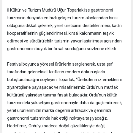
İl Kültür ve Turizm Müdürü Uğur Toparlak ise gastronomi
turizminin dünyada en hızlı gelişen turizm alanlarından birisi
olduğuna dikkat çekerek, yerel üreticinin desteklenmesi, kadın
kooperatiflerinin güçlendirilmesi, kırsal kalkınmanın teşvik
edilmesi ve sürdürülebilir turizmin yaygınlaştırılması açısından
gastronominin büyük bir fırsat sunduğunu sözlerine ekledi.
Festival boyunca yöresel ürünlerin sergilenerek, usta şef
tarafından geleneksel tariflerin modern dokunuşlarla
buluşturulacağını söyleyen Toparlak, “Üreticilerimiz emeklerini
ziyaretçilerle paylaşacak ve misafirlerimiz Ordu'nun mutfak
kültürünü yakından tanıma fırsatı bulacaktır. Ordu’nun kültür
turizmindeki yükselişini gastronomiyle daha da güçlendirecek,
yerel ürünlerimizin marka değerini artıracak ve şehrimizi
gastronomi turizminde hak ettiği noktaya taşıyacağız.
Hedefimiz; Ordu'yu sadece doğal güzellikleriyle değil,