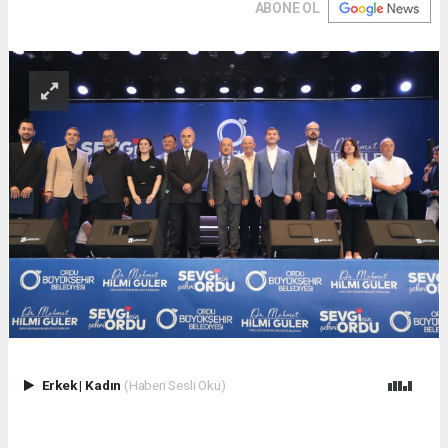
ABONE OL
Erkek
|
Kadın
(Haberi Sesli Oku)