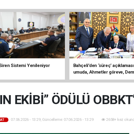
Siren Sistemi Yenileniyor
Bahçeli'den ‘süreç’ açıklaması
umuda, Ahmetler göreve, Dem
evine dönmeli’
LIN EKİBİ” ÖDÜLÜ OBBKT
07.06.2026 - 13:29, Güncelleme: 07.06.2026 - 13:29
2658+ kez okund
AT