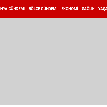
ÜNYA GÜNDEMİ
BÖLGE GÜNDEMİ
EKONOMİ
SAĞLIK
YAŞ
İLAN
EĞİTİM
SİYASET