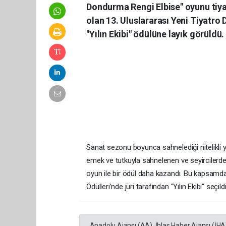
Dondurma Rengi Elbise" oyunu tiyat
olan 13. Uluslararası Yeni Tiyatro 
"Yılın Ekibi" ödülüne layık görüldü.
Sanat sezonu boyunca sahnelediği nitelikli y
emek ve tutkuyla sahnelenen ve seyircilerd
oyun ile bir ödül daha kazandı. Bu kapsamda
Ödülleri’nde jüri tarafından "Yılın Ekibi" seçildi
Anadolu Ajansı (AA), İhlas Haber Ajansı (İHA