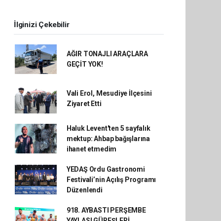
İlginizi Çekebilir
AĞIR TONAJLI ARAÇLARA
GEÇİT YOK!
Vali Erol, Mesudiye İlçesini
Ziyaret Etti
Haluk Levent'ten 5 sayfalık
mektup: Ahbap bağışlarına
ihanet etmedim
YEDAŞ Ordu Gastronomi
Festivali’nin Açılış Programı
Düzenlendi
918. AYBASTI PERŞEMBE
YAYLASI GÜREŞLERİ