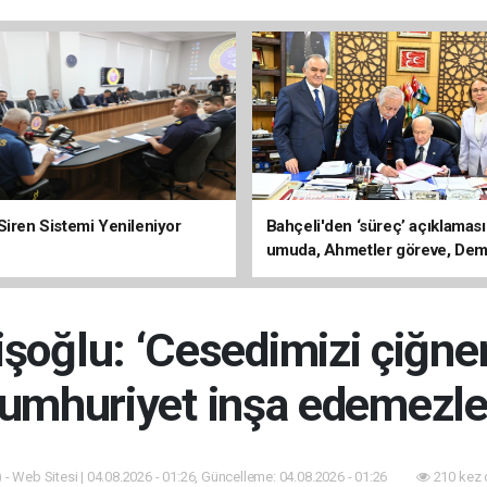
Siren Sistemi Yenileniyor
Bahçeli'den ‘süreç’ açıklaması
umuda, Ahmetler göreve, Dem
evine dönmeli’
şoğlu: ‘Cesedimizi çiğne
umhuriyet inşa edemezle
 - Web Sitesi | 04.08.2026 - 01:26, Güncelleme: 04.08.2026 - 01:26
210 kez 