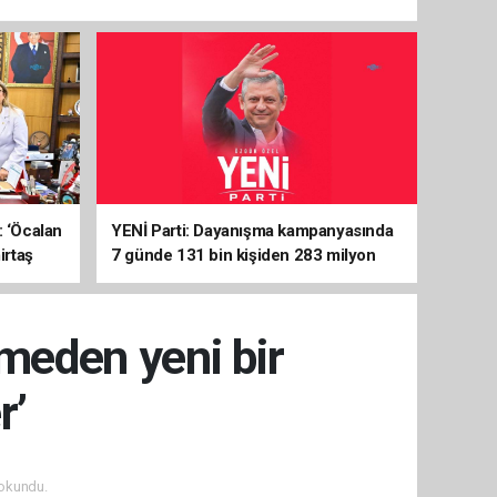
: ‘Öcalan
YENİ Parti: Dayanışma kampanyasında
irtaş
7 günde 131 bin kişiden 283 milyon
liralık destek
meden yeni bir
r’
okundu.