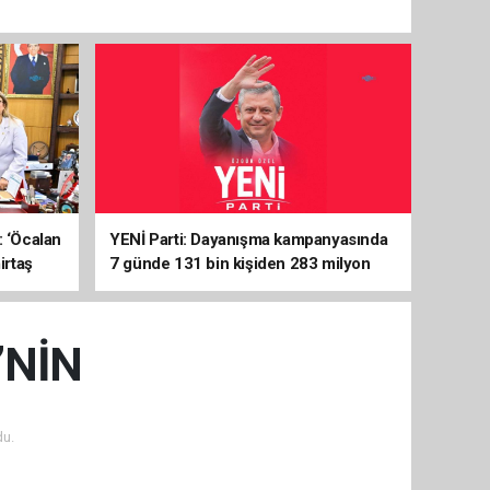
: ‘Öcalan
YENİ Parti: Dayanışma kampanyasında
irtaş
7 günde 131 bin kişiden 283 milyon
liralık destek
’NİN
u.