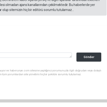
lesi olmadan ajans kanallarından çekilmektedir. Bu haberlerde yer
 olup sitemizin hiç bir editörü sorumlu tutulamaz...
Gönder
nuyor ve haberunye.com sitesine yaptığınız yorumunuzla ilgili doğrudan veya dolaylı
n tüm yorumlardan site yönetimi hiçbir şekilde sorumlu tutulamaz.