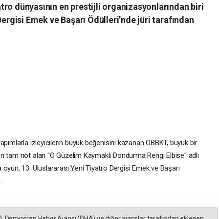
ro dünyasının en prestijli organizasyonlarından biri
Dergisi Emek ve Başarı Ödülleri’nde jüri tarafından
apımlarla izleyicilerin büyük beğenisini kazanan OBBKT, büyük bir
en tam not alan "O Güzelim Kaymaklı Dondurma Rengi Elbise" adlı
 oyun, 13. Uluslararası Yeni Tiyatro Dergisi Emek ve Başarı
.
), Demirören Haber Ajansı (DHA) ve diğer ajanslar tarafından eklenen