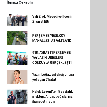
İlginizi Çekebilir
Vali Erol, Mesudiye İlçesini
Ziyaret Etti
PERŞEMBE YEŞİLKÖY
MAHALLESİ ASFALTLANDI
918. AYBASTI PERŞEMBE
YAYLASI GÜREŞLERİ
COŞKUYLA GERÇEKLEŞTİ
Yazın boğaz enfeksiyonuna
yol açan 7 hata!
Haluk Levent'ten 5 sayfalık
mektup: Ahbap bağışlarına
ihanet etmedim