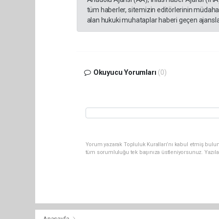
tüm haberler, sitemizin editörlerinin müdaha
alan hukuki muhataplar haberi geçen ajanslar
Okuyucu Yorumları
(0)
Yorum yazarak Topluluk Kuralları’nı kabul etmiş bulu
tüm sorumluluğu tek başınıza üstleniyorsunuz. Yazıla
Anasayfa