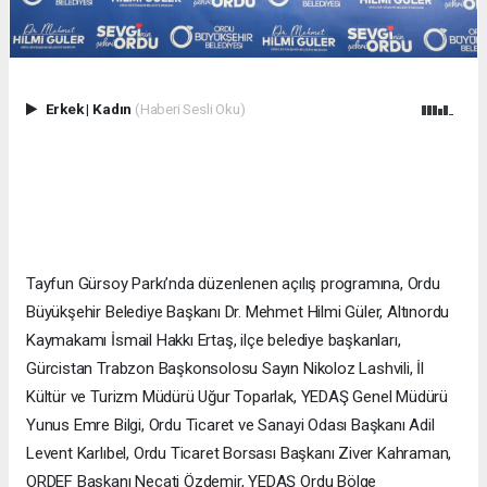
Erkek
|
Kadın
(Haberi Sesli Oku)
Tayfun Gürsoy Parkı’nda düzenlenen açılış programına, Ordu
Büyükşehir Belediye Başkanı Dr. Mehmet Hilmi Güler, Altınordu
Kaymakamı İsmail Hakkı Ertaş, ilçe belediye başkanları,
Gürcistan Trabzon Başkonsolosu Sayın Nikoloz Lashvili, İl
Kültür ve Turizm Müdürü Uğur Toparlak, YEDAŞ Genel Müdürü
Yunus Emre Bilgi, Ordu Ticaret ve Sanayi Odası Başkanı Adil
Levent Karlıbel, Ordu Ticaret Borsası Başkanı Ziver Kahraman,
ORDEF Başkanı Necati Özdemir, YEDAŞ Ordu Bölge