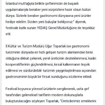
İstanbul mutfağıyla birlikte şeflerimizin de başarılı
uygulamalarıyla beraber yeni sürprizlere hazır olsun bütün
dünya. Sizlerle beraber gastronomi dünyasına yeni ürünler
hediye edelim. Sizden yeni buluşlar bekliyoruz.” diyerek,
festivale katkı sunan YEDAŞ Genel Müdürlüğüne de teşekkür
etti.
İl Kültür ve Turizm Müdürü Uğur Toparlak ise gastronomi
turizminin dünyada en hızlı gelişen turizm alanlarından birisi
olduğuna dikkat çekerek, yerel üreticinin desteklenmesi, kadın
kooperatiflerinin güçlendirilmesi, kırsal kalkınmanın teşvik
edilmesi ve sürdürülebilir turizmin yaygınlaştırılması açısından
gastronominin büyük bir fırsat sunduğunu sözlerine ekledi.
Festival boyunca yöresel ürünlerin sergilenerek, usta şef
tarafından geleneksel tariflerin modern dokunuşlarla
buluşturulacağını söyleyen Toparlak, “Üreticilerimiz emeklerini