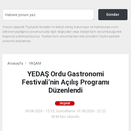
Gönder
Yorum yazarak Topluluk Kuralları’nı kabul etmiş bulunuyor ve haberunye.com
sitesine yaptığınız yorumunuzla ilgili doğrudan veya dolaylı tüm sorumluluğu tek
başınıza üstleniyorsunuz. Yazılan tüm yorumlardan site yönetimi hiçbir şekilde
sorumlu tutulamaz.
Anasayfa
YAŞAM
YEDAŞ Ordu Gastronomi
Festivali’nin Açılış Programı
Düzenlendi
YAŞAM
06.08.2026 - 15:35, Güncelleme: 01.08.2026 - 22:22
9246 kez okundu.