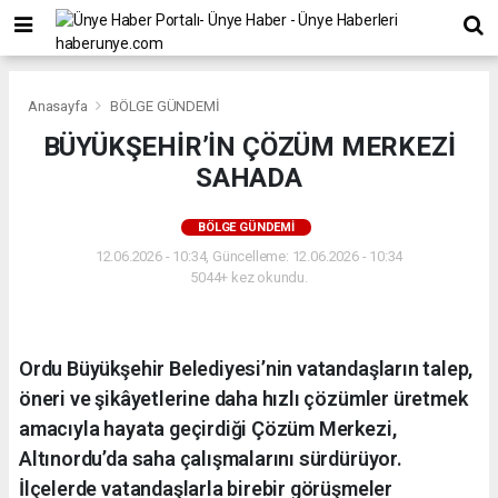
Anasayfa
BÖLGE GÜNDEMİ
BÜYÜKŞEHİR’İN ÇÖZÜM MERKEZİ
SAHADA
BÖLGE GÜNDEMİ
12.06.2026 - 10:34, Güncelleme: 12.06.2026 - 10:34
5044+ kez okundu.
Ordu Büyükşehir Belediyesi’nin vatandaşların talep,
öneri ve şikâyetlerine daha hızlı çözümler üretmek
amacıyla hayata geçirdiği Çözüm Merkezi,
Altınordu’da saha çalışmalarını sürdürüyor.
İlçelerde vatandaşlarla birebir görüşmeler