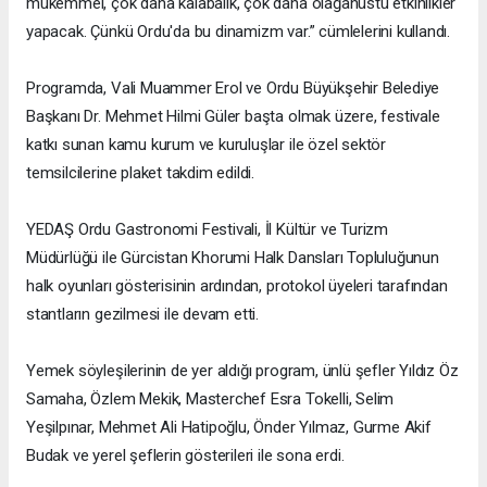
mükemmel, çok daha kalabalık, çok daha olağanüstü etkinlikler
yapacak. Çünkü Ordu'da bu dinamizm var.” cümlelerini kullandı.
Programda, Vali Muammer Erol ve Ordu Büyükşehir Belediye
Başkanı Dr. Mehmet Hilmi Güler başta olmak üzere, festivale
katkı sunan kamu kurum ve kuruluşlar ile özel sektör
temsilcilerine plaket takdim edildi.
YEDAŞ Ordu Gastronomi Festivali, İl Kültür ve Turizm
Müdürlüğü ile Gürcistan Khorumi Halk Dansları Topluluğunun
halk oyunları gösterisinin ardından, protokol üyeleri tarafından
stantların gezilmesi ile devam etti.
Yemek söyleşilerinin de yer aldığı program, ünlü şefler Yıldız Öz
Samaha, Özlem Mekik, Masterchef Esra Tokelli, Selim
Yeşilpınar, Mehmet Ali Hatipoğlu, Önder Yılmaz, Gurme Akif
Budak ve yerel şeflerin gösterileri ile sona erdi.