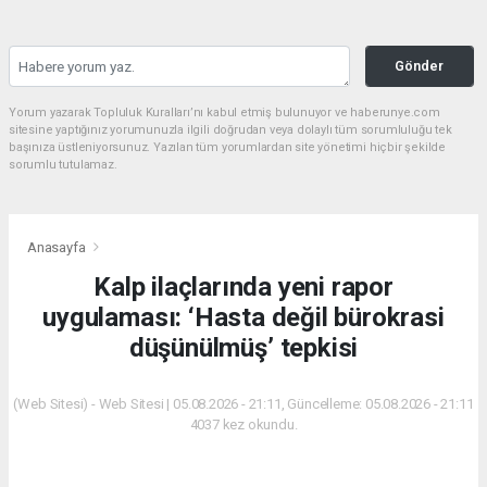
Gönder
Yorum yazarak Topluluk Kuralları’nı kabul etmiş bulunuyor ve haberunye.com
sitesine yaptığınız yorumunuzla ilgili doğrudan veya dolaylı tüm sorumluluğu tek
başınıza üstleniyorsunuz. Yazılan tüm yorumlardan site yönetimi hiçbir şekilde
sorumlu tutulamaz.
Anasayfa
Kalp ilaçlarında yeni rapor
uygulaması: ‘Hasta değil bürokrasi
düşünülmüş’ tepkisi
(Web Sitesi) - Web Sitesi | 05.08.2026 - 21:11, Güncelleme: 05.08.2026 - 21:11
4037 kez okundu.