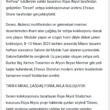
theYear” ödüllerinin sahibi tasarımcı Rüya Akyol tarafından
geliştirilen “Desen” sehpa koleksiyonunun üretimi, Efesus
Stone tarafından gerçekleştirildi.
Desen, Akdeniz motiflerinden ve geleneksel mermer
desenlerinden ilham alan çağdaş bir sehpa koleksiyonu olarak
öne çıkıyor. Modüler yapısı ve özgün form diliyle dikkat çeken
koleksiyon, 8–13 Nisan 2025 tarihleri arasında Milano tasarım
haftası süresince Salone del Mobile fuar alanının içerisindeki
SaloneSatellite’de sergilendi. Üç parçadan oluşan sehpa seti;
Burdur Bej, Kırmızı Traverten ve Afyon Beyaz Mermer gibi yerli
taşlar kullanılarak, Efesus Stone’un modern üretim tesislerinde
tamamen masif bloklardan üretildi.
TARİHİ MİRAS, ÇAĞDAŞ FORMLARLA BULUŞUYOR
Desen koleksiyonunu tasarlayan Rüya Akyol Studıo’nun
kurucusu Rüya Akyol, proje hakkında şunları söyledi:“Desen,
tarihî süsleme geleneklerini çağdaş bir yorumla yeniden