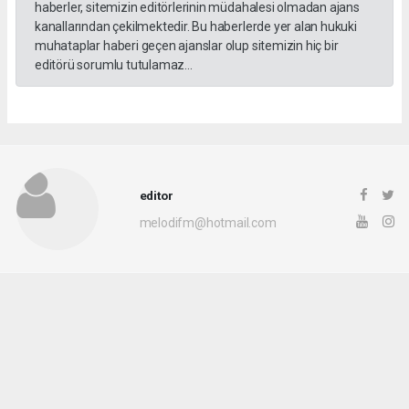
haberler, sitemizin editörlerinin müdahalesi olmadan ajans
kanallarından çekilmektedir. Bu haberlerde yer alan hukuki
muhataplar haberi geçen ajanslar olup sitemizin hiç bir
editörü sorumlu tutulamaz...
editor
melodifm@hotmail.com
Okuyucu Yorumları
(0)
Gönder