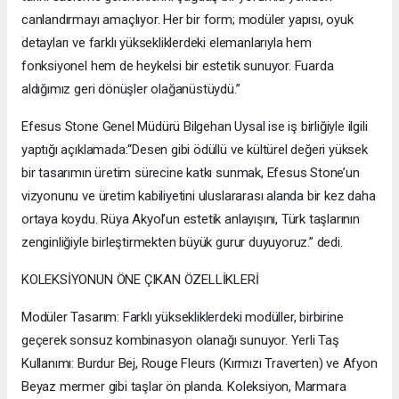
canlandırmayı amaçlıyor. Her bir form; modüler yapısı, oyuk
detayları ve farklı yüksekliklerdeki elemanlarıyla hem
fonksiyonel hem de heykelsi bir estetik sunuyor. Fuarda
aldığımız geri dönüşler olağanüstüydü.”
Efesus Stone Genel Müdürü Bilgehan Uysal ise iş birliğiyle ilgili
yaptığı açıklamada:“Desen gibi ödüllü ve kültürel değeri yüksek
bir tasarımın üretim sürecine katkı sunmak, Efesus Stone’un
vizyonunu ve üretim kabiliyetini uluslararası alanda bir kez daha
ortaya koydu. Rüya Akyol’un estetik anlayışını, Türk taşlarının
zenginliğiyle birleştirmekten büyük gurur duyuyoruz.” dedi.
KOLEKSİYONUN ÖNE ÇIKAN ÖZELLİKLERİ
Modüler Tasarım: Farklı yüksekliklerdeki modüller, birbirine
geçerek sonsuz kombinasyon olanağı sunuyor. Yerli Taş
Kullanımı: Burdur Bej, Rouge Fleurs (Kırmızı Traverten) ve Afyon
Beyaz mermer gibi taşlar ön planda. Koleksiyon, Marmara