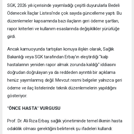
SGK, 2026 yılı içerisinde yayımladığı çeşitli duyurularla Bedeli
Ödenecek İlaçlar Listesi'nde çok sayıda güncelleme yaptı. Bu
düzenlemeler kapsamında bazı ilaçların geri ödeme şartları,
rapor kriterleri ve kullanım esaslarında değişiklikler yürürlüğe
girdi.
Ancak kamuoyunda tartışılan konuya ilişkin olarak, Sağlık
Bakanlığı veya SGK tarafından Erbay'ın eleştirdiği "kalp
hastalarının yeniden rapor almak zorunda kaldığı" iddiasını
doğrudan doğrulayan ya da reddeden ayrıntılı bir açıklama
henüz yayımlanmış değil. Mevcut resmi belgeler yalnızca geri
ödeme ve ilaç listelerinde teknik düzenlemelerin yapıldığını
gösteriyor.
"ÖNCE HASTA" VURGUSU
Prof. Dr. Ali Rıza Erbay, sağlık yönetiminde temel ilkenin hasta
odaklılık olması gerektiğini belirterek şu ifadeleri kullandı: