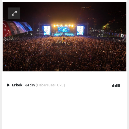
Erkek
|
Kadın
(Haberi Sesli Oku)