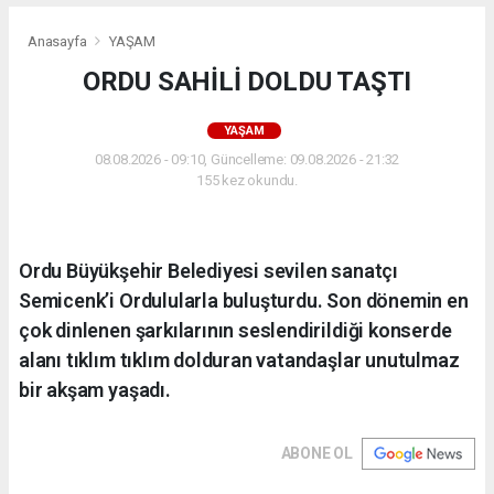
Anasayfa
YAŞAM
ORDU SAHİLİ DOLDU TAŞTI
YAŞAM
08.08.2026 - 09:10, Güncelleme: 09.08.2026 - 21:32
155 kez okundu.
Ordu Büyükşehir Belediyesi sevilen sanatçı
Semicenk’i Ordulularla buluşturdu. Son dönemin en
çok dinlenen şarkılarının seslendirildiği konserde
alanı tıklım tıklım dolduran vatandaşlar unutulmaz
bir akşam yaşadı.
ABONE OL