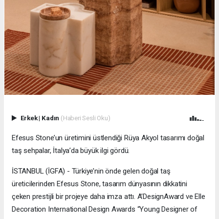
Erkek
|
Kadın
(Haberi Sesli Oku)
Efesus Stone’un üretimini üstlendiği Rüya Akyol tasarımı doğal
taş sehpalar, İtalya’da büyük ilgi gördü.
İSTANBUL (İGFA) - Türkiye’nin önde gelen doğal taş
üreticilerinden Efesus Stone, tasarım dünyasının dikkatini
çeken prestijli bir projeye daha imza attı. A’DesignAward ve Elle
Decoration International Design Awards “Young Designer of