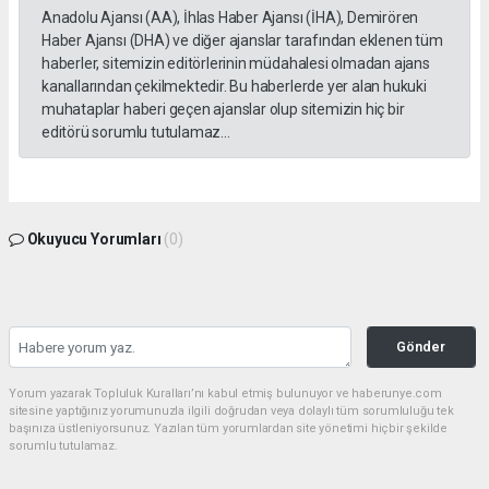
Anadolu Ajansı (AA), İhlas Haber Ajansı (İHA), Demirören
Haber Ajansı (DHA) ve diğer ajanslar tarafından eklenen tüm
haberler, sitemizin editörlerinin müdahalesi olmadan ajans
kanallarından çekilmektedir. Bu haberlerde yer alan hukuki
muhataplar haberi geçen ajanslar olup sitemizin hiç bir
editörü sorumlu tutulamaz...
Okuyucu Yorumları
(0)
Gönder
Yorum yazarak Topluluk Kuralları’nı kabul etmiş bulunuyor ve haberunye.com
sitesine yaptığınız yorumunuzla ilgili doğrudan veya dolaylı tüm sorumluluğu tek
başınıza üstleniyorsunuz. Yazılan tüm yorumlardan site yönetimi hiçbir şekilde
sorumlu tutulamaz.