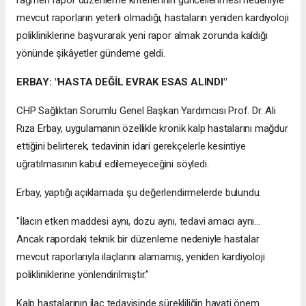
rağmen rapor düzenleme kriterlerinin güncellenmesi nedeniyle
mevcut raporların yeterli olmadığı, hastaların yeniden kardiyoloji
polikliniklerine başvurarak yeni rapor almak zorunda kaldığı
yönünde şikâyetler gündeme geldi.
ERBAY: "HASTA DEĞİL EVRAK ESAS ALINDI"
CHP Sağlıktan Sorumlu Genel Başkan Yardımcısı Prof. Dr. Ali
Rıza Erbay, uygulamanın özellikle kronik kalp hastalarını mağdur
ettiğini belirterek, tedavinin idari gerekçelerle kesintiye
uğratılmasının kabul edilemeyeceğini söyledi.
Erbay, yaptığı açıklamada şu değerlendirmelerde bulundu:
"İlacın etken maddesi aynı, dozu aynı, tedavi amacı aynı...
Ancak rapordaki teknik bir düzenleme nedeniyle hastalar
mevcut raporlarıyla ilaçlarını alamamış, yeniden kardiyoloji
polikliniklerine yönlendirilmiştir."
Kalp hastalarının ilaç tedavisinde sürekliliğin hayati önem