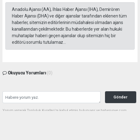
Anadolu Ajansı (AA), İhlas Haber Ajansı (İHA), Demirören
Haber Ajansı (DHA) ve diğer ajanslar tarafından eklenen tüm
haberler, sitemizin editörlerinin müdahalesi olmadan ajans
kanallarından çekilmektedir. Bu haberlerde yer alan hukuki
muhataplar haberi geçen ajanslar olup sitemizin hiç bir
editörü sorumlu tutulamaz...
Okuyucu Yorumları
(0)
Gönder
Yorum yazarak Topluluk Kuralları’nı kabul etmiş bulunuyor ve haberunye.com
sitesine yaptığınız yorumunuzla ilgili doğrudan veya dolaylı tüm sorumluluğu tek
başınıza üstleniyorsunuz. Yazılan tüm yorumlardan site yönetimi hiçbir şekilde
sorumlu tutulamaz.