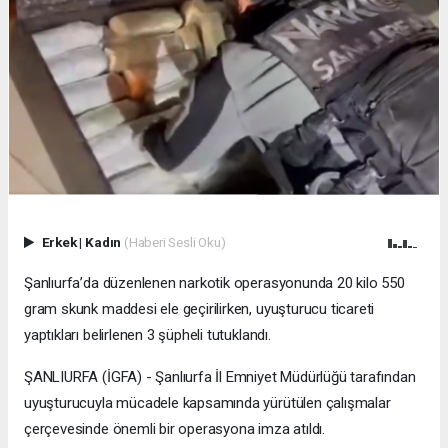
Erkek
|
Kadın
(Haberi Sesli Oku)
Şanlıurfa’da düzenlenen narkotik operasyonunda 20 kilo 550
gram skunk maddesi ele geçirilirken, uyuşturucu ticareti
yaptıkları belirlenen 3 şüpheli tutuklandı.
ŞANLIURFA (İGFA) - Şanlıurfa İl Emniyet Müdürlüğü tarafından
uyuşturucuyla mücadele kapsamında yürütülen çalışmalar
çerçevesinde önemli bir operasyona imza atıldı.