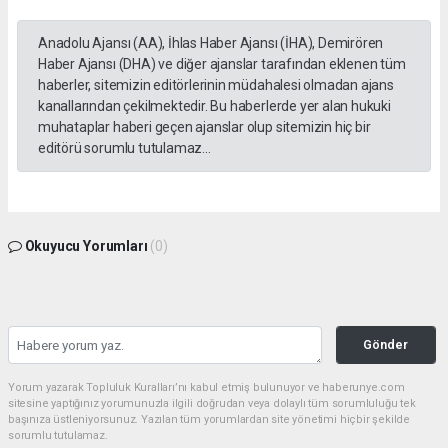
Anadolu Ajansı (AA), İhlas Haber Ajansı (İHA), Demirören
Haber Ajansı (DHA) ve diğer ajanslar tarafından eklenen tüm
haberler, sitemizin editörlerinin müdahalesi olmadan ajans
kanallarından çekilmektedir. Bu haberlerde yer alan hukuki
muhataplar haberi geçen ajanslar olup sitemizin hiç bir
editörü sorumlu tutulamaz...
Okuyucu Yorumları
(0)
Gönder
Yorum yazarak Topluluk Kuralları’nı kabul etmiş bulunuyor ve haberunye.com
sitesine yaptığınız yorumunuzla ilgili doğrudan veya dolaylı tüm sorumluluğu tek
başınıza üstleniyorsunuz. Yazılan tüm yorumlardan site yönetimi hiçbir şekilde
sorumlu tutulamaz.