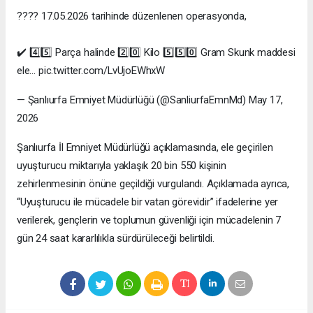
???? 17.05.2026 tarihinde düzenlenen operasyonda,
✔️ 4️⃣5️⃣ Parça halinde 2️⃣0️⃣ Kilo 5️⃣5️⃣0️⃣ Gram Skunk maddesi
ele… pic.twitter.com/LvUjoEWhxW
— Şanlıurfa Emniyet Müdürlüğü (@SanliurfaEmnMd) May 17,
2026
Şanlıurfa İl Emniyet Müdürlüğü açıklamasında, ele geçirilen
uyuşturucu miktarıyla yaklaşık 20 bin 550 kişinin
zehirlenmesinin önüne geçildiği vurgulandı. Açıklamada ayrıca,
“Uyuşturucu ile mücadele bir vatan görevidir” ifadelerine yer
verilerek, gençlerin ve toplumun güvenliği için mücadelenin 7
gün 24 saat kararlılıkla sürdürüleceği belirtildi.