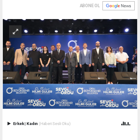
ABONE OL
Erkek
|
Kadın
(Haberi Sesli Oku)