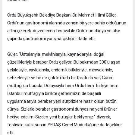
Ordu Büyükşehir Belediye Başkanı Dr. Mehmet Hilmi Güler,
Ordu’nun gastronomi alanında zengin bir yere sahip olduğunun
altını çizerek, düzenlenen festival ile Ordu’nun dünya ve ülke
çapında gastronomi yarışına çıktığını ifade etti.
Güler, “Ustalarıyla, mekânlarıyla, kaynaklarıyla, doğal
güzellikleriyle beraber Ordu geliyor. Bu bakımdan 300'ü aşan
şelalesiyle, yaylalarıyla, endemik bitkileriyle, meyveleriyle,
sebzeleriyle ve bir de çok kültürlü bir tarafı da var; Gürcü
mutfağı da burada. Dolayısıyla hem Ordu hem Türkiye hem
İstanbul mutfağıyla birlikte şeflerimizin de başarılı
uygulamalarıyla beraber yeni sürprizlere hazır olsun bütün
dünya. Sizlerle beraber gastronomi dünyasına yeni ürünler
hediye edelim. Sizden yeni buluşlar bekliyoruz.” diyerek,
festivale katkı sunan YEDAŞ Genel Müdürlüğüne de teşekkür
etti.