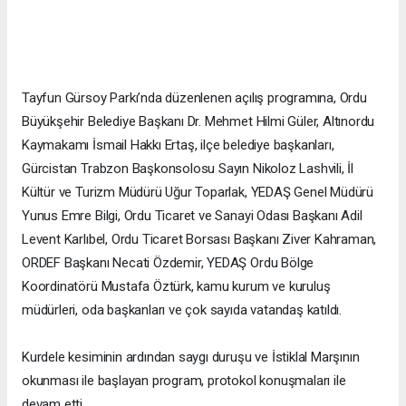
Tayfun Gürsoy Parkı’nda düzenlenen açılış programına, Ordu
Büyükşehir Belediye Başkanı Dr. Mehmet Hilmi Güler, Altınordu
Kaymakamı İsmail Hakkı Ertaş, ilçe belediye başkanları,
Gürcistan Trabzon Başkonsolosu Sayın Nikoloz Lashvili, İl
Kültür ve Turizm Müdürü Uğur Toparlak, YEDAŞ Genel Müdürü
Yunus Emre Bilgi, Ordu Ticaret ve Sanayi Odası Başkanı Adil
Levent Karlıbel, Ordu Ticaret Borsası Başkanı Ziver Kahraman,
ORDEF Başkanı Necati Özdemir, YEDAŞ Ordu Bölge
Koordinatörü Mustafa Öztürk, kamu kurum ve kuruluş
müdürleri, oda başkanları ve çok sayıda vatandaş katıldı.
Kurdele kesiminin ardından saygı duruşu ve İstiklal Marşının
okunması ile başlayan program, protokol konuşmaları ile
devam etti.