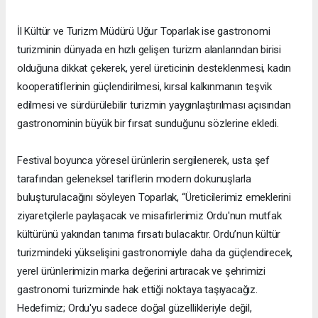
İl Kültür ve Turizm Müdürü Uğur Toparlak ise gastronomi
turizminin dünyada en hızlı gelişen turizm alanlarından birisi
olduğuna dikkat çekerek, yerel üreticinin desteklenmesi, kadın
kooperatiflerinin güçlendirilmesi, kırsal kalkınmanın teşvik
edilmesi ve sürdürülebilir turizmin yaygınlaştırılması açısından
gastronominin büyük bir fırsat sunduğunu sözlerine ekledi.
Festival boyunca yöresel ürünlerin sergilenerek, usta şef
tarafından geleneksel tariflerin modern dokunuşlarla
buluşturulacağını söyleyen Toparlak, “Üreticilerimiz emeklerini
ziyaretçilerle paylaşacak ve misafirlerimiz Ordu'nun mutfak
kültürünü yakından tanıma fırsatı bulacaktır. Ordu’nun kültür
turizmindeki yükselişini gastronomiyle daha da güçlendirecek,
yerel ürünlerimizin marka değerini artıracak ve şehrimizi
gastronomi turizminde hak ettiği noktaya taşıyacağız.
Hedefimiz; Ordu'yu sadece doğal güzellikleriyle değil,