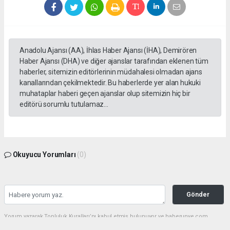
Anadolu Ajansı (AA), İhlas Haber Ajansı (İHA), Demirören
Haber Ajansı (DHA) ve diğer ajanslar tarafından eklenen tüm
haberler, sitemizin editörlerinin müdahalesi olmadan ajans
kanallarından çekilmektedir. Bu haberlerde yer alan hukuki
muhataplar haberi geçen ajanslar olup sitemizin hiç bir
editörü sorumlu tutulamaz...
Okuyucu Yorumları
(0)
Gönder
Yorum yazarak Topluluk Kuralları’nı kabul etmiş bulunuyor ve haberunye.com
sitesine yaptığınız yorumunuzla ilgili doğrudan veya dolaylı tüm sorumluluğu tek