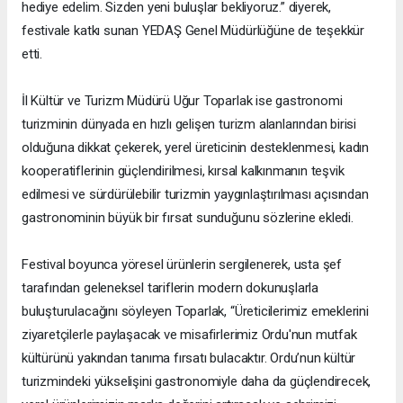
hediye edelim. Sizden yeni buluşlar bekliyoruz.” diyerek,
festivale katkı sunan YEDAŞ Genel Müdürlüğüne de teşekkür
etti.
İl Kültür ve Turizm Müdürü Uğur Toparlak ise gastronomi
turizminin dünyada en hızlı gelişen turizm alanlarından birisi
olduğuna dikkat çekerek, yerel üreticinin desteklenmesi, kadın
kooperatiflerinin güçlendirilmesi, kırsal kalkınmanın teşvik
edilmesi ve sürdürülebilir turizmin yaygınlaştırılması açısından
gastronominin büyük bir fırsat sunduğunu sözlerine ekledi.
Festival boyunca yöresel ürünlerin sergilenerek, usta şef
tarafından geleneksel tariflerin modern dokunuşlarla
buluşturulacağını söyleyen Toparlak, “Üreticilerimiz emeklerini
ziyaretçilerle paylaşacak ve misafirlerimiz Ordu'nun mutfak
kültürünü yakından tanıma fırsatı bulacaktır. Ordu’nun kültür
turizmindeki yükselişini gastronomiyle daha da güçlendirecek,