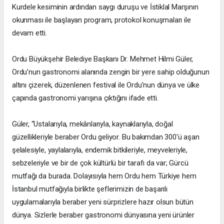
Kurdele kesiminin ardından saygı duruşu ve İstiklal Marşının
okunması ile başlayan program, protokol konuşmaları ile
devam etti.
Ordu Büyükşehir Belediye Başkanı Dr. Mehmet Hilmi Güler,
Ordu’nun gastronomi alanında zengin bir yere sahip olduğunun
altını çizerek, düzenlenen festival ile Ordu’nun dünya ve ülke
çapında gastronomi yarışına çıktığını ifade etti.
Güler, “Ustalarıyla, mekânlarıyla, kaynaklarıyla, doğal
güzellikleriyle beraber Ordu geliyor. Bu bakımdan 300'ü aşan
şelalesiyle, yaylalarıyla, endemik bitkileriyle, meyveleriyle,
sebzeleriyle ve bir de çok kültürlü bir tarafı da var; Gürcü
mutfağı da burada. Dolayısıyla hem Ordu hem Türkiye hem
İstanbul mutfağıyla birlikte şeflerimizin de başarılı
uygulamalarıyla beraber yeni sürprizlere hazır olsun bütün
dünya. Sizlerle beraber gastronomi dünyasına yeni ürünler