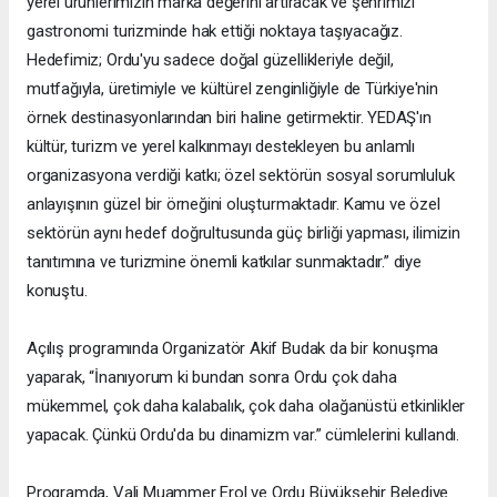
yerel ürünlerimizin marka değerini artıracak ve şehrimizi
gastronomi turizminde hak ettiği noktaya taşıyacağız.
Hedefimiz; Ordu'yu sadece doğal güzellikleriyle değil,
mutfağıyla, üretimiyle ve kültürel zenginliğiyle de Türkiye'nin
örnek destinasyonlarından biri haline getirmektir. YEDAŞ'ın
kültür, turizm ve yerel kalkınmayı destekleyen bu anlamlı
organizasyona verdiği katkı; özel sektörün sosyal sorumluluk
anlayışının güzel bir örneğini oluşturmaktadır. Kamu ve özel
sektörün aynı hedef doğrultusunda güç birliği yapması, ilimizin
tanıtımına ve turizmine önemli katkılar sunmaktadır.” diye
konuştu.
Açılış programında Organizatör Akif Budak da bir konuşma
yaparak, “İnanıyorum ki bundan sonra Ordu çok daha
mükemmel, çok daha kalabalık, çok daha olağanüstü etkinlikler
yapacak. Çünkü Ordu'da bu dinamizm var.” cümlelerini kullandı.
Programda, Vali Muammer Erol ve Ordu Büyükşehir Belediye