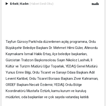
Erkek
|
Kadın
(Haberi Sesli Oku)
Tayfun Gürsoy Parkı’nda düzenlenen açılış programına, Ordu
Büyükşehir Belediye Başkanı Dr. Mehmet Hilmi Güler, Altınordu
Kaymakamı İsmail Hakkı Ertaş, ilçe belediye başkanları,
Gürcistan Trabzon Başkonsolosu Sayın Nikoloz Lashvili, İl
Kültür ve Turizm Müdürü Uğur Toparlak, YEDAŞ Genel Müdürü
Yunus Emre Bilgi, Ordu Ticaret ve Sanayi Odası Başkanı Adil
Levent Karlıbel, Ordu Ticaret Borsası Başkanı Ziver Kahraman,
ORDEF Başkanı Necati Özdemir, YEDAŞ Ordu Bölge
Koordinatörü Mustafa Öztürk, kamu kurum ve kuruluş
müdürleri, oda başkanları ve çok sayıda vatandaş katıldı.