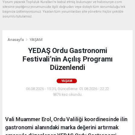
Yorum yazarak Topluluk Kuralları’nı kabul etmiş bulunuyor ve haberunye.com
sitesine yaptığınız yorumunuzla ilgili doğrudan veya dolaylı tüm sorumluluğu tek
başınıza üstleniyorsunuz. Yazılan tüm yorumlardan site yönetimi hiçbir şekilde
sorumlu tutulamaz.
Anasayfa
YAŞAM
YEDAŞ Ordu Gastronomi
Festivali’nin Açılış Programı
Düzenlendi
YAŞAM
06.08.2026 - 15:35, Güncelleme: 01.08.2026 - 22:22
9876 kez okundu.
Vali Muammer Erol, Ordu Valiliği koordinesinde ilin
gastronomi alanındaki marka değerini artırmak