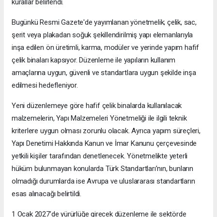
kurallar belirlendi.
Bugünkü Resmi Gazete'de yayımlanan yönetmelik; çelik, sac,
şerit veya plakadan soğuk şekillendirilmiş yapı elemanlarıyla
inşa edilen ön üretimli, karma, modüler ve yerinde yapım hafif
çelik binaları kapsıyor. Düzenleme ile yapıların kullanım
amaçlarına uygun, güvenli ve standartlara uygun şekilde inşa
edilmesi hedefleniyor.
Yeni düzenlemeye göre hafif çelik binalarda kullanılacak
malzemelerin, Yapı Malzemeleri Yönetmeliği ile ilgili teknik
kriterlere uygun olması zorunlu olacak. Ayrıca yapım süreçleri,
Yapı Denetimi Hakkında Kanun ve İmar Kanunu çerçevesinde
yetkili kişiler tarafından denetlenecek. Yönetmelikte yeterli
hüküm bulunmayan konularda Türk Standartları’nın, bunların
olmadığı durumlarda ise Avrupa ve uluslararası standartların
esas alınacağı belirtildi.
1 Ocak 2027’de yürürlüğe girecek düzenleme ile sektörde