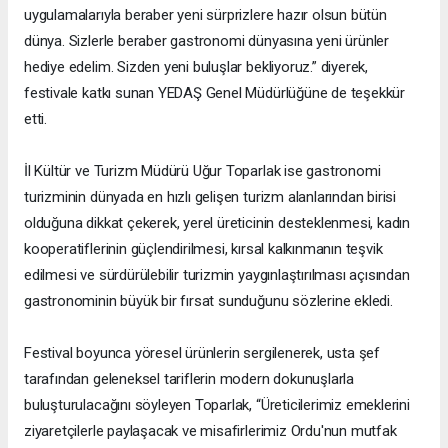
uygulamalarıyla beraber yeni sürprizlere hazır olsun bütün
dünya. Sizlerle beraber gastronomi dünyasına yeni ürünler
hediye edelim. Sizden yeni buluşlar bekliyoruz.” diyerek,
festivale katkı sunan YEDAŞ Genel Müdürlüğüne de teşekkür
etti.
İl Kültür ve Turizm Müdürü Uğur Toparlak ise gastronomi
turizminin dünyada en hızlı gelişen turizm alanlarından birisi
olduğuna dikkat çekerek, yerel üreticinin desteklenmesi, kadın
kooperatiflerinin güçlendirilmesi, kırsal kalkınmanın teşvik
edilmesi ve sürdürülebilir turizmin yaygınlaştırılması açısından
gastronominin büyük bir fırsat sunduğunu sözlerine ekledi.
Festival boyunca yöresel ürünlerin sergilenerek, usta şef
tarafından geleneksel tariflerin modern dokunuşlarla
buluşturulacağını söyleyen Toparlak, “Üreticilerimiz emeklerini
ziyaretçilerle paylaşacak ve misafirlerimiz Ordu'nun mutfak