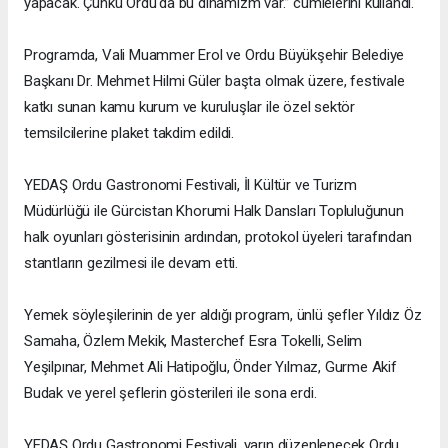
yapacak. Çünkü Ordu'da bu dinamizm var.” cümlelerini kullandı.
Programda, Vali Muammer Erol ve Ordu Büyükşehir Belediye
Başkanı Dr. Mehmet Hilmi Güler başta olmak üzere, festivale
katkı sunan kamu kurum ve kuruluşlar ile özel sektör
temsilcilerine plaket takdim edildi.
YEDAŞ Ordu Gastronomi Festivali, İl Kültür ve Turizm
Müdürlüğü ile Gürcistan Khorumi Halk Dansları Topluluğunun
halk oyunları gösterisinin ardından, protokol üyeleri tarafından
stantların gezilmesi ile devam etti.
Yemek söyleşilerinin de yer aldığı program, ünlü şefler Yıldız Öz
Samaha, Özlem Mekik, Masterchef Esra Tokelli, Selim
Yeşilpınar, Mehmet Ali Hatipoğlu, Önder Yılmaz, Gurme Akif
Budak ve yerel şeflerin gösterileri ile sona erdi.
YEDAŞ Ordu Gastronomi Festivali, yarın düzenlenecek Ordu