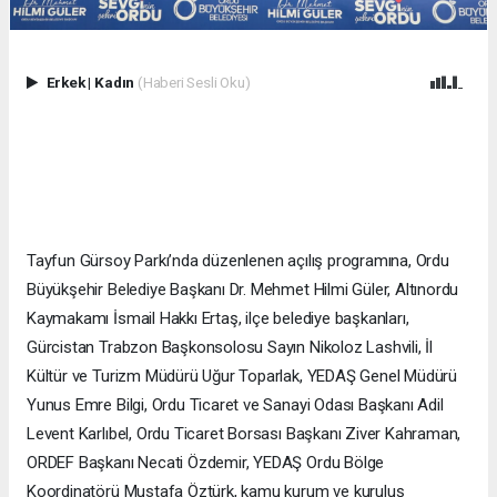
Erkek
|
Kadın
(Haberi Sesli Oku)
Tayfun Gürsoy Parkı’nda düzenlenen açılış programına, Ordu
Büyükşehir Belediye Başkanı Dr. Mehmet Hilmi Güler, Altınordu
Kaymakamı İsmail Hakkı Ertaş, ilçe belediye başkanları,
Gürcistan Trabzon Başkonsolosu Sayın Nikoloz Lashvili, İl
Kültür ve Turizm Müdürü Uğur Toparlak, YEDAŞ Genel Müdürü
Yunus Emre Bilgi, Ordu Ticaret ve Sanayi Odası Başkanı Adil
Levent Karlıbel, Ordu Ticaret Borsası Başkanı Ziver Kahraman,
ORDEF Başkanı Necati Özdemir, YEDAŞ Ordu Bölge
Koordinatörü Mustafa Öztürk, kamu kurum ve kuruluş