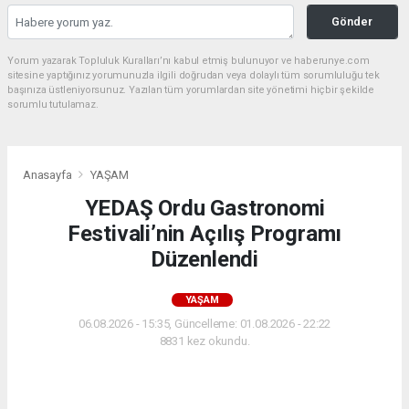
Gönder
Yorum yazarak Topluluk Kuralları’nı kabul etmiş bulunuyor ve haberunye.com
sitesine yaptığınız yorumunuzla ilgili doğrudan veya dolaylı tüm sorumluluğu tek
başınıza üstleniyorsunuz. Yazılan tüm yorumlardan site yönetimi hiçbir şekilde
sorumlu tutulamaz.
Anasayfa
YAŞAM
YEDAŞ Ordu Gastronomi
Festivali’nin Açılış Programı
Düzenlendi
YAŞAM
06.08.2026 - 15:35, Güncelleme: 01.08.2026 - 22:22
8831 kez okundu.