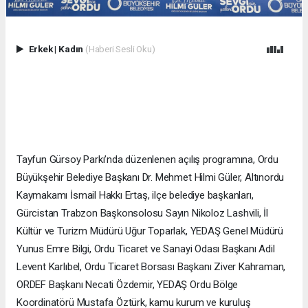
Erkek
|
Kadın
(Haberi Sesli Oku)
Tayfun Gürsoy Parkı’nda düzenlenen açılış programına, Ordu
Büyükşehir Belediye Başkanı Dr. Mehmet Hilmi Güler, Altınordu
Kaymakamı İsmail Hakkı Ertaş, ilçe belediye başkanları,
Gürcistan Trabzon Başkonsolosu Sayın Nikoloz Lashvili, İl
Kültür ve Turizm Müdürü Uğur Toparlak, YEDAŞ Genel Müdürü
Yunus Emre Bilgi, Ordu Ticaret ve Sanayi Odası Başkanı Adil
Levent Karlıbel, Ordu Ticaret Borsası Başkanı Ziver Kahraman,
ORDEF Başkanı Necati Özdemir, YEDAŞ Ordu Bölge
Koordinatörü Mustafa Öztürk, kamu kurum ve kuruluş