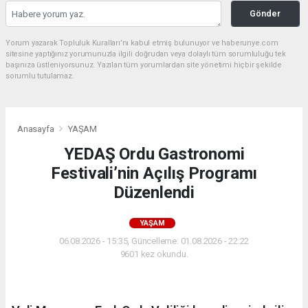
Gönder
Yorum yazarak Topluluk Kuralları’nı kabul etmiş bulunuyor ve haberunye.com
sitesine yaptığınız yorumunuzla ilgili doğrudan veya dolaylı tüm sorumluluğu tek
başınıza üstleniyorsunuz. Yazılan tüm yorumlardan site yönetimi hiçbir şekilde
sorumlu tutulamaz.
Anasayfa
YAŞAM
YEDAŞ Ordu Gastronomi
Festivali’nin Açılış Programı
Düzenlendi
YAŞAM
06.08.2026 - 15:35, Güncelleme: 01.08.2026 - 22:22
9601 kez okundu.