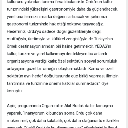
kültürünü yakından tanıma fırsatı bulacaktır. Ordu’nun kültür
turizmindeki yükselişini gastronomiyle daha da güçlendirecek,
yerel ürünlerimizin marka değerini artıracak ve şehrimizi
gastronomi turizminde hak ettiği noktaya taşıyacağız.
Hedefimiz; Ordu'yu sadece doğal güzellikleriyle değil,
mutfağıyla, üretimiyle ve kültürel zenginliğiyle de Türkiye'nin
örnek destinasyonlarından biri haline getirmektir. YEDAŞ'ın
kültür, turizm ve yerel kalkınmayı destekleyen bu anlamlı
organizasyona verdiği katkı; özel sektörün sosyal sorumluluk
anlayışının güzel bir örneğini oluşturmaktadır. Kamu ve özel
sektörün aynı hedef doğrultusunda güç birliği yapması, ilimizin
tanıtımına ve turizmine önemli katkılar sunmaktadır.” diye
konuştu.
Açılış programında Organizatör Akif Budak da bir konuşma
yaparak, “İnanıyorum ki bundan sonra Ordu çok daha
mükemmel, çok daha kalabalık, çok daha olağanüstü etkinlikler
yapacak. Çünkü Ordu'da bu dinamizm var.” cümlelerini kullandı.