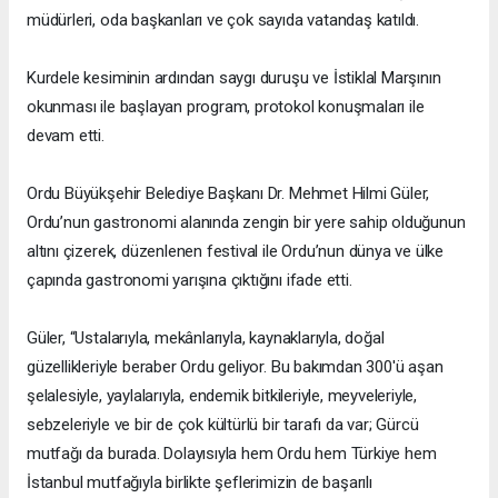
müdürleri, oda başkanları ve çok sayıda vatandaş katıldı.
Kurdele kesiminin ardından saygı duruşu ve İstiklal Marşının
okunması ile başlayan program, protokol konuşmaları ile
devam etti.
Ordu Büyükşehir Belediye Başkanı Dr. Mehmet Hilmi Güler,
Ordu’nun gastronomi alanında zengin bir yere sahip olduğunun
altını çizerek, düzenlenen festival ile Ordu’nun dünya ve ülke
çapında gastronomi yarışına çıktığını ifade etti.
Güler, “Ustalarıyla, mekânlarıyla, kaynaklarıyla, doğal
güzellikleriyle beraber Ordu geliyor. Bu bakımdan 300'ü aşan
şelalesiyle, yaylalarıyla, endemik bitkileriyle, meyveleriyle,
sebzeleriyle ve bir de çok kültürlü bir tarafı da var; Gürcü
mutfağı da burada. Dolayısıyla hem Ordu hem Türkiye hem
İstanbul mutfağıyla birlikte şeflerimizin de başarılı