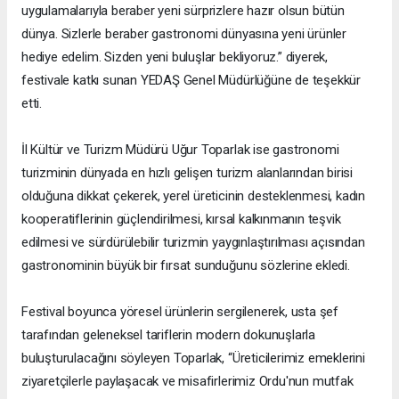
uygulamalarıyla beraber yeni sürprizlere hazır olsun bütün
dünya. Sizlerle beraber gastronomi dünyasına yeni ürünler
hediye edelim. Sizden yeni buluşlar bekliyoruz.” diyerek,
festivale katkı sunan YEDAŞ Genel Müdürlüğüne de teşekkür
etti.
İl Kültür ve Turizm Müdürü Uğur Toparlak ise gastronomi
turizminin dünyada en hızlı gelişen turizm alanlarından birisi
olduğuna dikkat çekerek, yerel üreticinin desteklenmesi, kadın
kooperatiflerinin güçlendirilmesi, kırsal kalkınmanın teşvik
edilmesi ve sürdürülebilir turizmin yaygınlaştırılması açısından
gastronominin büyük bir fırsat sunduğunu sözlerine ekledi.
Festival boyunca yöresel ürünlerin sergilenerek, usta şef
tarafından geleneksel tariflerin modern dokunuşlarla
buluşturulacağını söyleyen Toparlak, “Üreticilerimiz emeklerini
ziyaretçilerle paylaşacak ve misafirlerimiz Ordu'nun mutfak