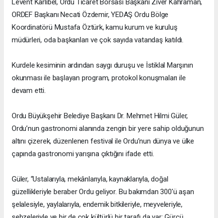
Levent Karlıbel, Ordu Ticaret Borsası Başkanı Ziver Kahraman,
ORDEF Başkanı Necati Özdemir, YEDAŞ Ordu Bölge
Koordinatörü Mustafa Öztürk, kamu kurum ve kuruluş
müdürleri, oda başkanları ve çok sayıda vatandaş katıldı.
Kurdele kesiminin ardından saygı duruşu ve İstiklal Marşının
okunması ile başlayan program, protokol konuşmaları ile
devam etti.
Ordu Büyükşehir Belediye Başkanı Dr. Mehmet Hilmi Güler,
Ordu’nun gastronomi alanında zengin bir yere sahip olduğunun
altını çizerek, düzenlenen festival ile Ordu’nun dünya ve ülke
çapında gastronomi yarışına çıktığını ifade etti.
Güler, “Ustalarıyla, mekânlarıyla, kaynaklarıyla, doğal
güzellikleriyle beraber Ordu geliyor. Bu bakımdan 300'ü aşan
şelalesiyle, yaylalarıyla, endemik bitkileriyle, meyveleriyle,
sebzeleriyle ve bir de çok kültürlü bir tarafı da var; Gürcü