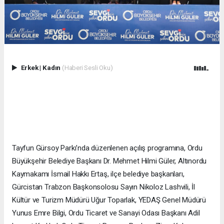
Erkek
|
Kadın
(Haberi Sesli Oku)
Tayfun Gürsoy Parkı’nda düzenlenen açılış programına, Ordu
Büyükşehir Belediye Başkanı Dr. Mehmet Hilmi Güler, Altınordu
Kaymakamı İsmail Hakkı Ertaş, ilçe belediye başkanları,
Gürcistan Trabzon Başkonsolosu Sayın Nikoloz Lashvili, İl
Kültür ve Turizm Müdürü Uğur Toparlak, YEDAŞ Genel Müdürü
Yunus Emre Bilgi, Ordu Ticaret ve Sanayi Odası Başkanı Adil