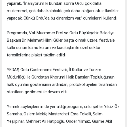
yaparak, “İnanıyorum ki bundan sonra Ordu çok daha
mükemmel, çok daha kalabalık, çok daha olağanüstü etkinlikler
yapacak. Çünkü Ordu'da bu dinamizm var.” cümlelerini kullandı.
Programda, Vali Muammer Erol ve Ordu Büyükşehir Belediye
Başkanı Dr. Mehmet Hilmi Güler başta olmak üzere, festivale
katkı sunan kamu kurum ve kuruluşlar ile özel sektör
temsilcilerine plaket takdim edildi.
YEDAŞ Ordu Gastronomi Festivali, İl Kültür ve Turizm
Müdürlüğü ile Gürcistan Khorumi Halk Dansları Topluluğunun
halk oyunları gösterisinin ardından, protokol üyeleri tarafından
stantların gezilmesi ile devam etti.
Yemek söyleşilerinin de yer aldığı program, ünlü şefler Yıldız Öz
Samaha, Özlem Mekik, Masterchef Esra Tokelli, Selim
Yeşilpınar, Mehmet Ali Hatipoğlu, Önder Yılmaz, Gurme Akif