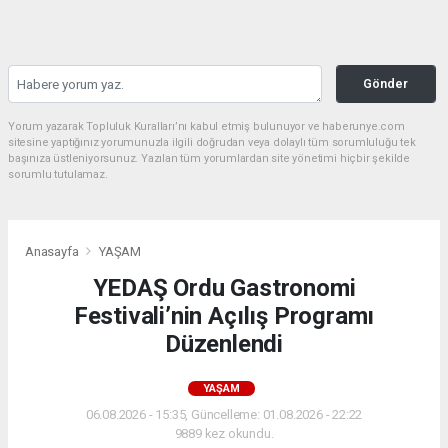
Gönder
Yorum yazarak Topluluk Kuralları’nı kabul etmiş bulunuyor ve haberunye.com
sitesine yaptığınız yorumunuzla ilgili doğrudan veya dolaylı tüm sorumluluğu tek
başınıza üstleniyorsunuz. Yazılan tüm yorumlardan site yönetimi hiçbir şekilde
sorumlu tutulamaz.
Anasayfa
YAŞAM
YEDAŞ Ordu Gastronomi
Festivali’nin Açılış Programı
Düzenlendi
YAŞAM
06.08.2026 - 15:35, Güncelleme: 01.08.2026 - 22:22
9889 kez okundu.