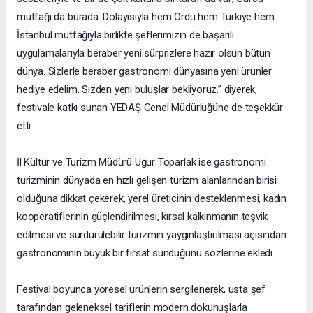
mutfağı da burada. Dolayısıyla hem Ordu hem Türkiye hem
İstanbul mutfağıyla birlikte şeflerimizin de başarılı
uygulamalarıyla beraber yeni sürprizlere hazır olsun bütün
dünya. Sizlerle beraber gastronomi dünyasına yeni ürünler
hediye edelim. Sizden yeni buluşlar bekliyoruz.” diyerek,
festivale katkı sunan YEDAŞ Genel Müdürlüğüne de teşekkür
etti.
İl Kültür ve Turizm Müdürü Uğur Toparlak ise gastronomi
turizminin dünyada en hızlı gelişen turizm alanlarından birisi
olduğuna dikkat çekerek, yerel üreticinin desteklenmesi, kadın
kooperatiflerinin güçlendirilmesi, kırsal kalkınmanın teşvik
edilmesi ve sürdürülebilir turizmin yaygınlaştırılması açısından
gastronominin büyük bir fırsat sunduğunu sözlerine ekledi.
Festival boyunca yöresel ürünlerin sergilenerek, usta şef
tarafından geleneksel tariflerin modern dokunuşlarla