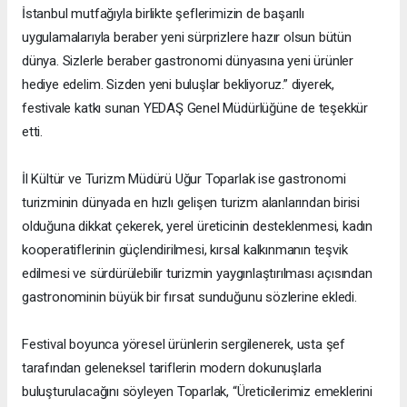
İstanbul mutfağıyla birlikte şeflerimizin de başarılı
uygulamalarıyla beraber yeni sürprizlere hazır olsun bütün
dünya. Sizlerle beraber gastronomi dünyasına yeni ürünler
hediye edelim. Sizden yeni buluşlar bekliyoruz.” diyerek,
festivale katkı sunan YEDAŞ Genel Müdürlüğüne de teşekkür
etti.
İl Kültür ve Turizm Müdürü Uğur Toparlak ise gastronomi
turizminin dünyada en hızlı gelişen turizm alanlarından birisi
olduğuna dikkat çekerek, yerel üreticinin desteklenmesi, kadın
kooperatiflerinin güçlendirilmesi, kırsal kalkınmanın teşvik
edilmesi ve sürdürülebilir turizmin yaygınlaştırılması açısından
gastronominin büyük bir fırsat sunduğunu sözlerine ekledi.
Festival boyunca yöresel ürünlerin sergilenerek, usta şef
tarafından geleneksel tariflerin modern dokunuşlarla
buluşturulacağını söyleyen Toparlak, “Üreticilerimiz emeklerini