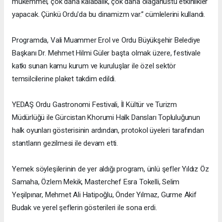
mükemmel, çok daha kalabalık, çok daha olağanüstü etkinlikler
yapacak. Çünkü Ordu'da bu dinamizm var.” cümlelerini kullandı.
Programda, Vali Muammer Erol ve Ordu Büyükşehir Belediye
Başkanı Dr. Mehmet Hilmi Güler başta olmak üzere, festivale
katkı sunan kamu kurum ve kuruluşlar ile özel sektör
temsilcilerine plaket takdim edildi.
YEDAŞ Ordu Gastronomi Festivali, İl Kültür ve Turizm
Müdürlüğü ile Gürcistan Khorumi Halk Dansları Topluluğunun
halk oyunları gösterisinin ardından, protokol üyeleri tarafından
stantların gezilmesi ile devam etti.
Yemek söyleşilerinin de yer aldığı program, ünlü şefler Yıldız Öz
Samaha, Özlem Mekik, Masterchef Esra Tokelli, Selim
Yeşilpınar, Mehmet Ali Hatipoğlu, Önder Yılmaz, Gurme Akif
Budak ve yerel şeflerin gösterileri ile sona erdi.