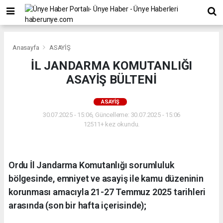
Anasayfa
ASAYİŞ
İL JANDARMA KOMUTANLIĞI
ASAYİŞ BÜLTENİ
ASAYİŞ
30.07.2025 - 15:06, Güncelleme: 30.07.2025 - 15:06
12511+ kez okundu.
Ordu İl Jandarma Komutanlığı sorumluluk
bölgesinde, emniyet ve asayiş ile kamu düzeninin
korunması amacıyla 21-27 Temmuz 2025 tarihleri
arasında (son bir hafta içerisinde);