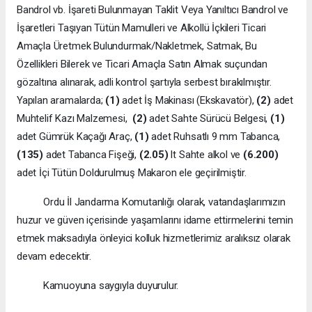
Bandrol vb. İşareti Bulunmayan Taklit Veya Yanıltıcı Bandrol ve
İşaretleri Taşıyan Tütün Mamulleri ve Alkollü İçkileri Ticari
Amaçla Üretmek Bulundurmak/Nakletmek, Satmak, Bu
Özellikleri Bilerek ve Ticari Amaçla Satın Almak suçundan
gözaltına alınarak, adli kontrol şartıyla serbest bırakılmıştır.
Yapılan aramalarda;
(1)
adet İş Makinası (Ekskavatör),
(2)
adet
Muhtelif Kazı Malzemesi,
(2)
adet Sahte Sürücü Belgesi,
(1)
adet Gümrük Kaçağı Araç,
(1)
adet Ruhsatlı 9 mm Tabanca,
(135)
adet Tabanca Fişeği,
(2.05)
lt Sahte alkol ve
(6.200)
adet İçi Tütün Doldurulmuş Makaron ele geçirilmiştir.
Ordu İl Jandarma Komutanlığı olarak, vatandaşlarımızın
huzur ve güven içerisinde yaşamlarını idame ettirmelerini temin
etmek maksadıyla önleyici kolluk hizmetlerimiz aralıksız olarak
devam edecektir.
Kamuoyuna saygıyla duyurulur.