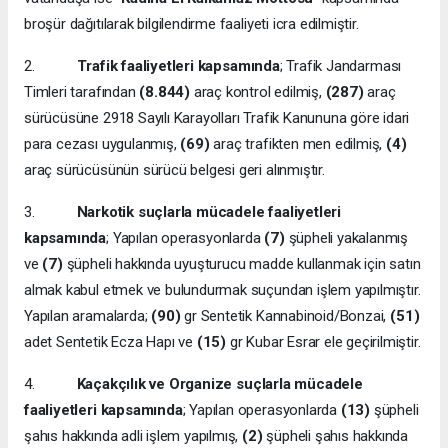
broşür dağıtılarak bilgilendirme faaliyeti icra edilmiştir.
2.
Trafik faaliyetleri kapsamında
; Trafik Jandarması
Timleri tarafından
(8.844)
araç kontrol edilmiş,
(287)
araç
sürücüsüne 2918 Sayılı Karayolları Trafik Kanununa göre idari
para cezası uygulanmış,
(69)
araç trafikten men edilmiş,
(4)
araç sürücüsünün sürücü belgesi geri alınmıştır.
3.
Narkotik suçlarla mücadele faaliyetleri
kapsamında
; Yapılan operasyonlarda
(7)
şüpheli yakalanmış
ve
(7)
şüpheli hakkında uyuşturucu madde kullanmak için satın
almak kabul etmek ve bulundurmak suçundan işlem yapılmıştır.
Yapılan aramalarda;
(90)
gr Sentetik Kannabinoid/Bonzai,
(51)
adet Sentetik Ecza Hapı ve
(15)
gr Kubar Esrar ele geçirilmiştir.
4.
Kaçakçılık ve Organize suçlarla mücadele
faaliyetleri kapsamında
; Yapılan operasyonlarda
(13)
şüpheli
şahıs hakkında adli işlem yapılmış,
(2)
şüpheli şahıs hakkında