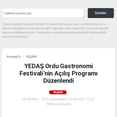
Gönder
Yorum yazarak Topluluk Kuralları’nı kabul etmiş bulunuyor ve haberunye.com
sitesine yaptığınız yorumunuzla ilgili doğrudan veya dolaylı tüm sorumluluğu tek
başınıza üstleniyorsunuz. Yazılan tüm yorumlardan site yönetimi hiçbir şekilde
sorumlu tutulamaz.
Anasayfa
YAŞAM
YEDAŞ Ordu Gastronomi
Festivali’nin Açılış Programı
Düzenlendi
YAŞAM
06.08.2026 - 15:35, Güncelleme: 01.08.2026 - 22:22
7598 kez okundu.