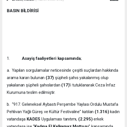
BASIN BİLDİRİSİ
1.
Asayiş faaliyetleri kapsamında
;
a. Yapılan sorgulamalar neticesinde çeşitli suçlardan hakkında
arama kararı bulunan
(37)
şüpheli şahıs yakalanmış olup
yakalanan şüpheli şahıslardan
(17)
’i tutuklanarak Ceza İnfaz
Kurumuna teslim edilmiştir.
b. “917. Geleneksel Aybastı Perşembe Yaylası Ordulu Mustafa
Pehlivan Yağlı Güreş ve Kültür Festivaline” katılan
(1.316)
kadın
vatandaşa
KADES
Uygulaması tanıtımı,
(2.295)
erkek
vatandaşa ise “
Kadına El Kalkamaz Mottosu
” kapsamında