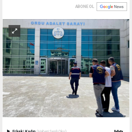
ABONE OL
Erkek
|
Kadın
(Haberi Sesli Oku)