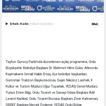
Erkek
|
Kadın
(Haberi Sesli Oku)
Tayfun Gürsoy Parkı’nda düzenlenen açılış programına, Ordu
Büyükşehir Belediye Başkanı Dr. Mehmet Hilmi Güler, Altınordu
Kaymakamı İsmail Hakkı Ertaş, ilçe belediye başkanları,
Gürcistan Trabzon Başkonsolosu Sayın Nikoloz Lashvili, İl
Kültür ve Turizm Müdürü Uğur Toparlak, YEDAŞ Genel Müdürü
Yunus Emre Bilgi, Ordu Ticaret ve Sanayi Odası Başkanı Adil
Levent Karlıbel, Ordu Ticaret Borsası Başkanı Ziver Kahraman,
ORDEF Başkanı Necati Özdemir, YEDAŞ Ordu Bölge