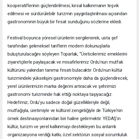
kooperatiflerinin güçlendirilmesi, kırsal kalkınmanın teşvik
edilmesi ve sürdürülebilir turizmin yaygınlaştırılması açısından
gastronominin büyük bir fırsat sunduğunu sözlerine ekledi.
Festival boyunca yöresel ürünlerin sergilenerek, usta şef
tarafından geleneksel tariflerin modern dokunuşlarla
buluşturulacağını söyleyen Toparlak, “Üreticilerimiz emeklerini
ziyaretçilerle paylaşacak ve misafirlerimiz Ordu'nun mutfak
kültürünü yakından tanıma fırsatı bulacaktır. Ordu’nun kültür
turizmindeki yükselişini gastronomiyle daha da güçlendirecek,
yerel ürünlerimizin marka değerini artıracak ve şehrimizi
gastronomi turizminde hak ettiği noktaya taşıyacağız.
Hedefimiz; Ordu'yu sadece doğal güzellikleriyle değil,
mutfağıyla, üretimiyle ve kültürel zenginliğiyle de Türkiye'nin
örnek destinasyonlarından biri haline getirmektir. YEDAŞ'ın
kültür, turizm ve yerel kalkınmayı destekleyen bu anlamlı
organizasyona verdiği katkı; özel sektörün sosyal sorumluluk