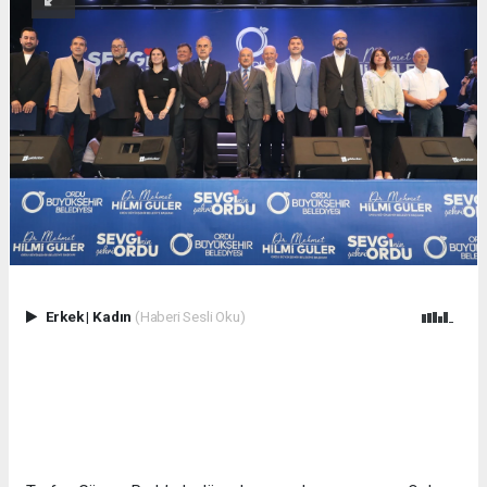
Erkek
|
Kadın
(Haberi Sesli Oku)