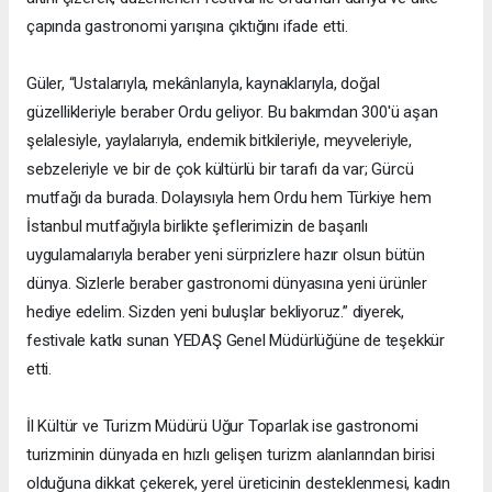
çapında gastronomi yarışına çıktığını ifade etti.
Güler, “Ustalarıyla, mekânlarıyla, kaynaklarıyla, doğal
güzellikleriyle beraber Ordu geliyor. Bu bakımdan 300'ü aşan
şelalesiyle, yaylalarıyla, endemik bitkileriyle, meyveleriyle,
sebzeleriyle ve bir de çok kültürlü bir tarafı da var; Gürcü
mutfağı da burada. Dolayısıyla hem Ordu hem Türkiye hem
İstanbul mutfağıyla birlikte şeflerimizin de başarılı
uygulamalarıyla beraber yeni sürprizlere hazır olsun bütün
dünya. Sizlerle beraber gastronomi dünyasına yeni ürünler
hediye edelim. Sizden yeni buluşlar bekliyoruz.” diyerek,
festivale katkı sunan YEDAŞ Genel Müdürlüğüne de teşekkür
etti.
İl Kültür ve Turizm Müdürü Uğur Toparlak ise gastronomi
turizminin dünyada en hızlı gelişen turizm alanlarından birisi
olduğuna dikkat çekerek, yerel üreticinin desteklenmesi, kadın