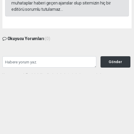
muhataplar haberi geçen ajanslar olup sitemizin hiç bir
editörü sorumlu tutulamaz...
Okuyucu Yorumları
(0)
Gönder
Yorum yazarak Topluluk Kuralları’nı kabul etmiş bulunuyor ve haberunye.com
sitesine yaptığınız yorumunuzla ilgili doğrudan veya dolaylı tüm sorumluluğu tek
başınıza üstleniyorsunuz. Yazılan tüm yorumlardan site yönetimi hiçbir şekilde
sorumlu tutulamaz.
haber paketi
haber scripti
haber yazılımı
Tüm hakları saklı tutulmaktadır.Copyright 2026©