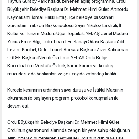
Tayfun Gürsoy Parkı’nda düzenlenen açılış programına, Ordu
Büyükşehir Belediye Başkanı Dr. Mehmet Hilmi Güler, Altınordu
Kaymakamı İsmail Hakkı Ertaş, ilçe belediye başkanları,
Gürcistan Trabzon Başkonsolosu Sayın Nikoloz Lashvili, İl
Kültür ve Turizm Müdürü Uğur Toparlak, YEDAŞ Genel Müdürü
Yunus Emre Bilgi, Ordu Ticaret ve Sanayi Odası Başkanı Adil
Levent Karlıbel, Ordu Ticaret Borsası Başkanı Ziver Kahraman,
ORDEF Başkanı Necati Özdemir, YEDAŞ Ordu Bölge
Koordinatörü Mustafa Öztürk, kamu kurum ve kuruluş
müdürleri, oda başkanları ve çok sayıda vatandaş katıldı.
Kurdele kesiminin ardından saygı duruşu ve İstiklal Marşının
okunması ile başlayan program, protokol konuşmaları ile
devam etti.
Ordu Büyükşehir Belediye Başkanı Dr. Mehmet Hilmi Güler,
Ordu’nun gastronomi alanında zengin bir yere sahip olduğunun
altını çizerek, düzenlenen festival ile Ordu’nun dünya ve ülke