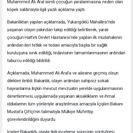
Muhammed Ali Aral isimli çocuğun yaralanmasına neden olan
köpek saldırısıyla ilgili yazılı açıklama yaptı.
Bakanlıktan yapılan açıklamada, Yukarıgöklü Mahallesi'nde
yaşanan olayın yakından takip edildiği belirtilerek, yaralı
çocuğun Halfeti Devlet Hastanesi'nde yapılan ilk müdahalenin
ardından ileri tetkik ve tedavi amacıyla başka bir sağlık
kuruluşuna sevk edildiği, tedavisinin tamamlanmasının ardından
taburcu edildiği bildirildi.
Açıklamada, Muhammed Ali Aral'a ve ailesine geçmiş olsun
dilekleri iletildi. Bakanlık, olayın ardından sahipsiz sokak
hayvanlarına ilişkin mevcut mevzuatın yerelde uygulanmasının
denetlenmesi, uygulamada yaşanan aksaklıkların ve ihmal
iddialarının tüm yönleriyle araştırılması amacıyla İçişleri Bakanı
Mustafa Çiftçi'nin talimatıyla Mülkiye Müfettişi
görevlendirildiğini duyurdu.
İçişleri Bakanlığı, olayla ilgili inceleme sürecinin sürdüğünü