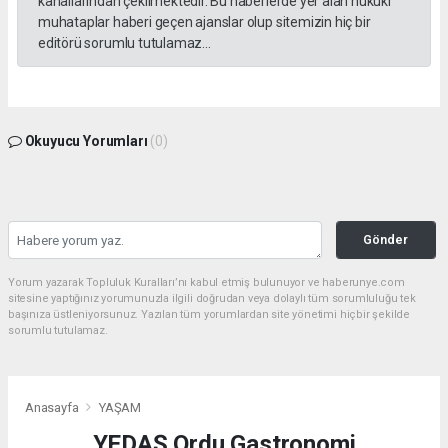
kanallarından çekilmektedir. Bu haberlerde yer alan hukuki
muhataplar haberi geçen ajanslar olup sitemizin hiç bir
editörü sorumlu tutulamaz...
Okuyucu Yorumları
(0)
Gönder
Yorum yazarak Topluluk Kuralları’nı kabul etmiş bulunuyor ve haberunye.com
sitesine yaptığınız yorumunuzla ilgili doğrudan veya dolaylı tüm sorumluluğu tek
başınıza üstleniyorsunuz. Yazılan tüm yorumlardan site yönetimi hiçbir şekilde
sorumlu tutulamaz.
Anasayfa
YAŞAM
YEDAŞ Ordu Gastronomi