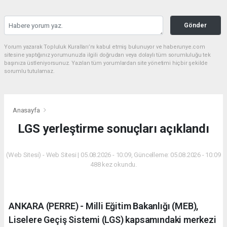
Gönder
Yorum yazarak Topluluk Kuralları’nı kabul etmiş bulunuyor ve haberunye.com
sitesine yaptığınız yorumunuzla ilgili doğrudan veya dolaylı tüm sorumluluğu tek
başınıza üstleniyorsunuz. Yazılan tüm yorumlardan site yönetimi hiçbir şekilde
sorumlu tutulamaz.
Anasayfa
LGS yerleştirme sonuçları açıklandı
(Web Sitesi) - Web Sitesi | 05.08.2026 - 10:09, Güncelleme: 05.08.2026 - 10:09
488 kez okundu.
ANKARA (PERRE) - Milli Eğitim Bakanlığı (MEB),
Liselere Geçiş Sistemi (LGS) kapsamındaki merkezi