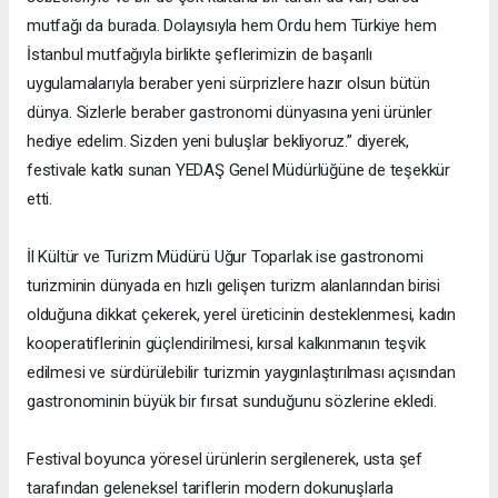
mutfağı da burada. Dolayısıyla hem Ordu hem Türkiye hem
İstanbul mutfağıyla birlikte şeflerimizin de başarılı
uygulamalarıyla beraber yeni sürprizlere hazır olsun bütün
dünya. Sizlerle beraber gastronomi dünyasına yeni ürünler
hediye edelim. Sizden yeni buluşlar bekliyoruz.” diyerek,
festivale katkı sunan YEDAŞ Genel Müdürlüğüne de teşekkür
etti.
İl Kültür ve Turizm Müdürü Uğur Toparlak ise gastronomi
turizminin dünyada en hızlı gelişen turizm alanlarından birisi
olduğuna dikkat çekerek, yerel üreticinin desteklenmesi, kadın
kooperatiflerinin güçlendirilmesi, kırsal kalkınmanın teşvik
edilmesi ve sürdürülebilir turizmin yaygınlaştırılması açısından
gastronominin büyük bir fırsat sunduğunu sözlerine ekledi.
Festival boyunca yöresel ürünlerin sergilenerek, usta şef
tarafından geleneksel tariflerin modern dokunuşlarla