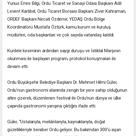
Yunus Emre Bilgi, Ordu Ticaret ve Sanayi Odası Başkanı Adil
Levent Karlıbel, Ordu Ticaret Borsası Başkanı Ziver Kahraman,
ORDEF Başkanı Necati Özdemir, YEDAŞ Ordu Bölge
Koordinatörü Mustafa Öztürk, kamu kurum ve kuruluş
müdürleri, oda başkanları ve çok sayıda vatandaş katıldı.
Kurdele kesiminin ardından saygı duruşu ve İstiklal Marşının
okunması ile başlayan program, protokol konuşmaları ile
devam etti.
Ordu Büyükşehir Belediye Başkanı Dr. Mehmet Hilmi Güler,
Ordu’nun gastronomi alanında zengin bir yere sahip olduğunun
altını çizerek, düzenlenen festival ile Ordu’nun dünya ve ülke
çapında gastronomi yarışına çıktığını ifade etti.
Güler, “Ustalarıyla, mekânlarıyla, kaynaklarıyla, doğal
güzellikleriyle beraber Ordu geliyor. Bu bakımdan 300'ü aşan