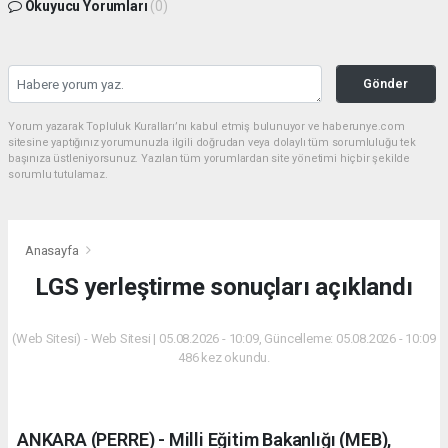
Okuyucu Yorumları
(0)
Gönder
Yorum yazarak Topluluk Kuralları’nı kabul etmiş bulunuyor ve haberunye.com
sitesine yaptığınız yorumunuzla ilgili doğrudan veya dolaylı tüm sorumluluğu tek
başınıza üstleniyorsunuz. Yazılan tüm yorumlardan site yönetimi hiçbir şekilde
sorumlu tutulamaz.
Anasayfa
LGS yerleştirme sonuçları açıklandı
(Web Sitesi) - Web Sitesi | 05.08.2026 - 10:09, Güncelleme: 05.08.2026 - 10:09
486 kez okundu.
ANKARA (PERRE) - Milli Eğitim Bakanlığı (MEB),