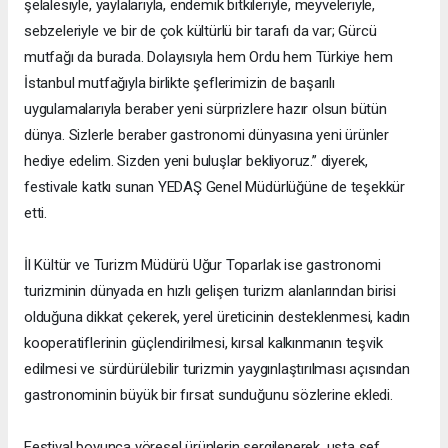
şelalesiyle, yaylalarıyla, endemik bitkileriyle, meyveleriyle,
sebzeleriyle ve bir de çok kültürlü bir tarafı da var; Gürcü
mutfağı da burada. Dolayısıyla hem Ordu hem Türkiye hem
İstanbul mutfağıyla birlikte şeflerimizin de başarılı
uygulamalarıyla beraber yeni sürprizlere hazır olsun bütün
dünya. Sizlerle beraber gastronomi dünyasına yeni ürünler
hediye edelim. Sizden yeni buluşlar bekliyoruz.” diyerek,
festivale katkı sunan YEDAŞ Genel Müdürlüğüne de teşekkür
etti.
İl Kültür ve Turizm Müdürü Uğur Toparlak ise gastronomi
turizminin dünyada en hızlı gelişen turizm alanlarından birisi
olduğuna dikkat çekerek, yerel üreticinin desteklenmesi, kadın
kooperatiflerinin güçlendirilmesi, kırsal kalkınmanın teşvik
edilmesi ve sürdürülebilir turizmin yaygınlaştırılması açısından
gastronominin büyük bir fırsat sunduğunu sözlerine ekledi.
Festival boyunca yöresel ürünlerin sergilenerek, usta şef