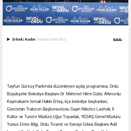
Erkek
|
Kadın
(Haberi Sesli Oku)
Tayfun Gürsoy Parkı’nda düzenlenen açılış programına, Ordu
Büyükşehir Belediye Başkanı Dr. Mehmet Hilmi Güler, Altınordu
Kaymakamı İsmail Hakkı Ertaş, ilçe belediye başkanları,
Gürcistan Trabzon Başkonsolosu Sayın Nikoloz Lashvili, İl
Kültür ve Turizm Müdürü Uğur Toparlak, YEDAŞ Genel Müdürü
Yunus Emre Bilgi, Ordu Ticaret ve Sanayi Odası Başkanı Adil