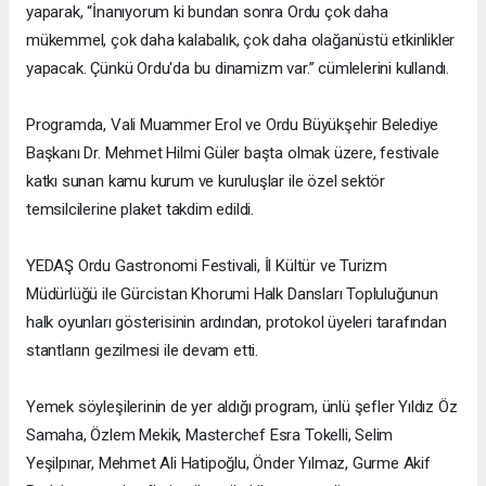
yaparak, “İnanıyorum ki bundan sonra Ordu çok daha
mükemmel, çok daha kalabalık, çok daha olağanüstü etkinlikler
yapacak. Çünkü Ordu'da bu dinamizm var.” cümlelerini kullandı.
Programda, Vali Muammer Erol ve Ordu Büyükşehir Belediye
Başkanı Dr. Mehmet Hilmi Güler başta olmak üzere, festivale
katkı sunan kamu kurum ve kuruluşlar ile özel sektör
temsilcilerine plaket takdim edildi.
YEDAŞ Ordu Gastronomi Festivali, İl Kültür ve Turizm
Müdürlüğü ile Gürcistan Khorumi Halk Dansları Topluluğunun
halk oyunları gösterisinin ardından, protokol üyeleri tarafından
stantların gezilmesi ile devam etti.
Yemek söyleşilerinin de yer aldığı program, ünlü şefler Yıldız Öz
Samaha, Özlem Mekik, Masterchef Esra Tokelli, Selim
Yeşilpınar, Mehmet Ali Hatipoğlu, Önder Yılmaz, Gurme Akif