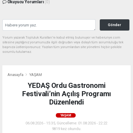
Okuyucu Yorumları
(0)
Gönder
Yorum yazarak Topluluk Kuralları’nı kabul etmiş bulunuyor ve haberunye.com
sitesine yaptığınız yorumunuzla ilgili doğrudan veya dolaylı tüm sorumluluğu tek
başınıza üstleniyorsunuz. Yazılan tüm yorumlardan site yönetimi hiçbir şekilde
sorumlu tutulamaz.
Anasayfa
YAŞAM
YEDAŞ Ordu Gastronomi
Festivali’nin Açılış Programı
Düzenlendi
YAŞAM
06.08.2026 - 15:35, Güncelleme: 01.08.2026 - 22:22
9819 kez okundu.