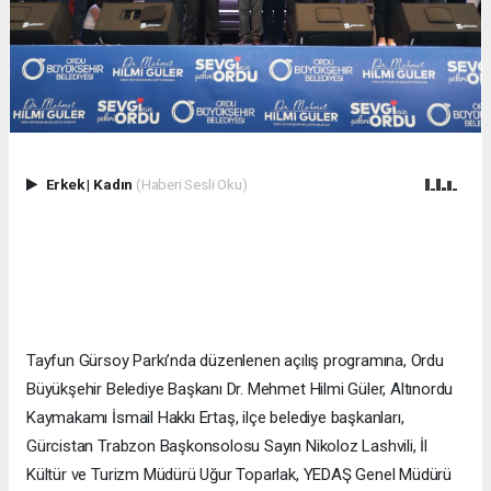
Erkek
|
Kadın
(Haberi Sesli Oku)
Tayfun Gürsoy Parkı’nda düzenlenen açılış programına, Ordu
Büyükşehir Belediye Başkanı Dr. Mehmet Hilmi Güler, Altınordu
Kaymakamı İsmail Hakkı Ertaş, ilçe belediye başkanları,
Gürcistan Trabzon Başkonsolosu Sayın Nikoloz Lashvili, İl
Kültür ve Turizm Müdürü Uğur Toparlak, YEDAŞ Genel Müdürü