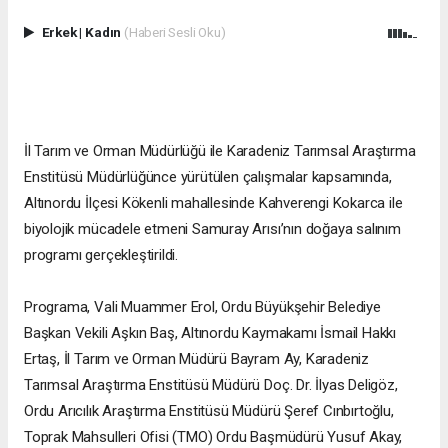
Erkek
|
Kadın
(Haberi Sesli Oku)
İl Tarım ve Orman Müdürlüğü ile Karadeniz Tarımsal Araştırma
Enstitüsü Müdürlüğünce yürütülen çalışmalar kapsamında,
Altınordu İlçesi Kökenli mahallesinde Kahverengi Kokarca ile
biyolojik mücadele etmeni Samuray Arısı’nın doğaya salınım
programı gerçekleştirildi.
Programa, Vali Muammer Erol, Ordu Büyükşehir Belediye
Başkan Vekili Aşkın Baş, Altınordu Kaymakamı İsmail Hakkı
Ertaş, İl Tarım ve Orman Müdürü Bayram Ay, Karadeniz
Tarımsal Araştırma Enstitüsü Müdürü Doç. Dr. İlyas Deligöz,
Ordu Arıcılık Araştırma Enstitüsü Müdürü Şeref Cınbırtoğlu,
Toprak Mahsulleri Ofisi (TMO) Ordu Başmüdürü Yusuf Akay,