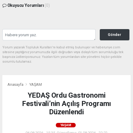
Okuyucu Yorumları
(0)
Gönder
Yorum yazarak Topluluk Kuralları’nı kabul etmiş bulunuyor ve haberunye.com
sitesine yaptığınız yorumunuzla ilgili doğrudan veya dolaylı tüm sorumluluğu tek
başınıza üstleniyorsunuz. Yazılan tüm yorumlardan site yönetimi hiçbir şekilde
sorumlu tutulamaz.
Anasayfa
YAŞAM
YEDAŞ Ordu Gastronomi
Festivali’nin Açılış Programı
Düzenlendi
YAŞAM
06.08.2026 - 15:35, Güncelleme: 01.08.2026 - 22:22