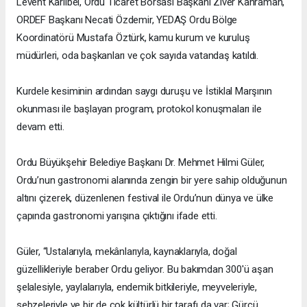
Levent Karlıbel, Ordu Ticaret Borsası Başkanı Ziver Kahraman,
ORDEF Başkanı Necati Özdemir, YEDAŞ Ordu Bölge
Koordinatörü Mustafa Öztürk, kamu kurum ve kuruluş
müdürleri, oda başkanları ve çok sayıda vatandaş katıldı.
Kurdele kesiminin ardından saygı duruşu ve İstiklal Marşının
okunması ile başlayan program, protokol konuşmaları ile
devam etti.
Ordu Büyükşehir Belediye Başkanı Dr. Mehmet Hilmi Güler,
Ordu’nun gastronomi alanında zengin bir yere sahip olduğunun
altını çizerek, düzenlenen festival ile Ordu’nun dünya ve ülke
çapında gastronomi yarışına çıktığını ifade etti.
Güler, “Ustalarıyla, mekânlarıyla, kaynaklarıyla, doğal
güzellikleriyle beraber Ordu geliyor. Bu bakımdan 300'ü aşan
şelalesiyle, yaylalarıyla, endemik bitkileriyle, meyveleriyle,
sebzeleriyle ve bir de çok kültürlü bir tarafı da var; Gürcü