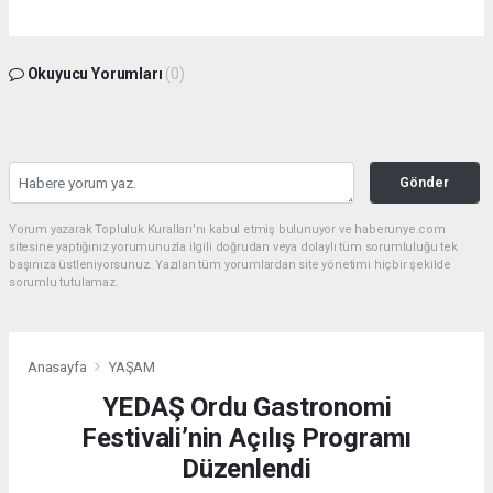
Okuyucu Yorumları
(0)
Gönder
Yorum yazarak Topluluk Kuralları’nı kabul etmiş bulunuyor ve haberunye.com
sitesine yaptığınız yorumunuzla ilgili doğrudan veya dolaylı tüm sorumluluğu tek
başınıza üstleniyorsunuz. Yazılan tüm yorumlardan site yönetimi hiçbir şekilde
sorumlu tutulamaz.
Anasayfa
YAŞAM
YEDAŞ Ordu Gastronomi
Festivali’nin Açılış Programı
Düzenlendi