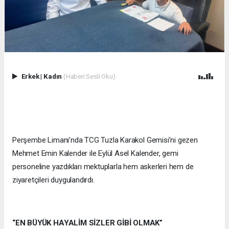
Erkek
|
Kadın
(Haberi Sesli Oku)
Perşembe Limanı’nda TCG Tuzla Karakol Gemisi’ni gezen
Mehmet Emin Kalender ile Eylül Asel Kalender, gemi
personeline yazdıkları mektuplarla hem askerleri hem de
ziyaretçileri duygulandırdı.
“EN BÜYÜK HAYALİM SİZLER GİBİ OLMAK”