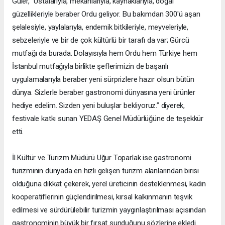
Güler, “Ustalarıyla, mekânlarıyla, kaynaklarıyla, doğal
güzellikleriyle beraber Ordu geliyor. Bu bakımdan 300'ü aşan
şelalesiyle, yaylalarıyla, endemik bitkileriyle, meyveleriyle,
sebzeleriyle ve bir de çok kültürlü bir tarafı da var; Gürcü
mutfağı da burada. Dolayısıyla hem Ordu hem Türkiye hem
İstanbul mutfağıyla birlikte şeflerimizin de başarılı
uygulamalarıyla beraber yeni sürprizlere hazır olsun bütün
dünya. Sizlerle beraber gastronomi dünyasına yeni ürünler
hediye edelim. Sizden yeni buluşlar bekliyoruz.” diyerek,
festivale katkı sunan YEDAŞ Genel Müdürlüğüne de teşekkür
etti.
İl Kültür ve Turizm Müdürü Uğur Toparlak ise gastronomi
turizminin dünyada en hızlı gelişen turizm alanlarından birisi
olduğuna dikkat çekerek, yerel üreticinin desteklenmesi, kadın
kooperatiflerinin güçlendirilmesi, kırsal kalkınmanın teşvik
edilmesi ve sürdürülebilir turizmin yaygınlaştırılması açısından
gastronominin büyük bir fırsat sunduğunu sözlerine ekledi.