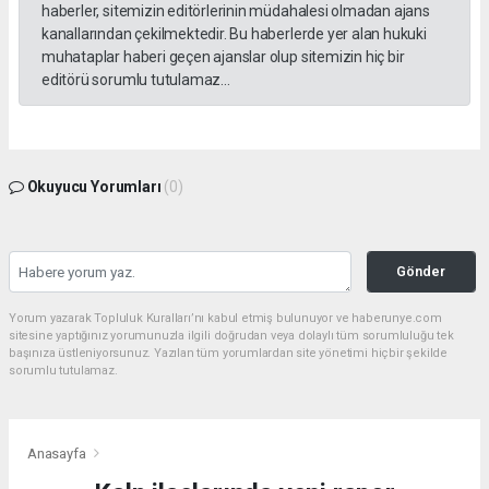
haberler, sitemizin editörlerinin müdahalesi olmadan ajans
kanallarından çekilmektedir. Bu haberlerde yer alan hukuki
muhataplar haberi geçen ajanslar olup sitemizin hiç bir
editörü sorumlu tutulamaz...
Okuyucu Yorumları
(0)
Gönder
Yorum yazarak Topluluk Kuralları’nı kabul etmiş bulunuyor ve haberunye.com
sitesine yaptığınız yorumunuzla ilgili doğrudan veya dolaylı tüm sorumluluğu tek
başınıza üstleniyorsunuz. Yazılan tüm yorumlardan site yönetimi hiçbir şekilde
sorumlu tutulamaz.
Anasayfa