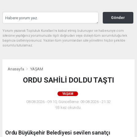
Gönder
Yorum yazarak Topluluk Kuralları’nı kabul etmiş bulunuyor ve haberunye.com
sitesine yaptığınız yorumunuzla ilgili doğrudan veya dolaylı tüm sorumluluğu tek
başınıza üstleniyorsunuz. Yazılan tüm yorumlardan site yönetimi hiçbir şekilde
sorumlu tutulamaz.
Anasayfa
YAŞAM
ORDU SAHİLİ DOLDU TAŞTI
YAŞAM
08.08.2026 - 09:10, Güncelleme: 09.08.2026 - 21:32
93 kez okundu.
Ordu Büyükşehir Belediyesi sevilen sanatçı