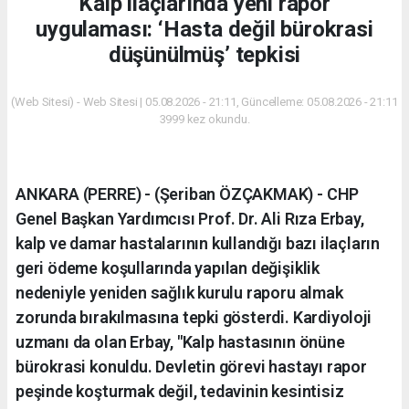
Kalp ilaçlarında yeni rapor
uygulaması: ‘Hasta değil bürokrasi
düşünülmüş’ tepkisi
(Web Sitesi) - Web Sitesi | 05.08.2026 - 21:11, Güncelleme: 05.08.2026 - 21:11
3999 kez okundu.
ANKARA (PERRE) - (Şeriban ÖZÇAKMAK) - CHP
Genel Başkan Yardımcısı Prof. Dr. Ali Rıza Erbay,
kalp ve damar hastalarının kullandığı bazı ilaçların
geri ödeme koşullarında yapılan değişiklik
nedeniyle yeniden sağlık kurulu raporu almak
zorunda bırakılmasına tepki gösterdi. Kardiyoloji
uzmanı da olan Erbay, "Kalp hastasının önüne
bürokrasi konuldu. Devletin görevi hastayı rapor
peşinde koşturmak değil, tedavinin kesintisiz