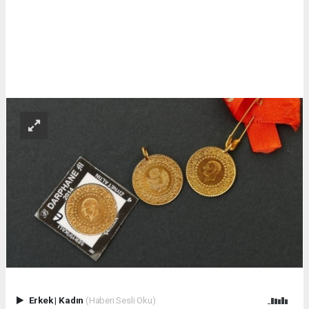
Erkek
|
Kadın
(Haberi Sesli Oku)