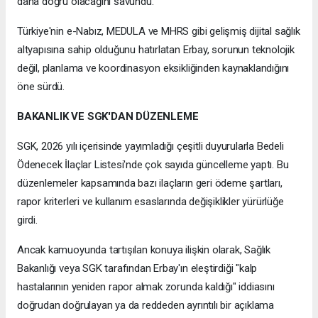
daha doğru olacağını savundu.
Türkiye'nin e-Nabız, MEDULA ve MHRS gibi gelişmiş dijital sağlık
altyapısına sahip olduğunu hatırlatan Erbay, sorunun teknolojik
değil, planlama ve koordinasyon eksikliğinden kaynaklandığını
öne sürdü.
BAKANLIK VE SGK'DAN DÜZENLEME
SGK, 2026 yılı içerisinde yayımladığı çeşitli duyurularla Bedeli
Ödenecek İlaçlar Listesi'nde çok sayıda güncelleme yaptı. Bu
düzenlemeler kapsamında bazı ilaçların geri ödeme şartları,
rapor kriterleri ve kullanım esaslarında değişiklikler yürürlüğe
girdi.
Ancak kamuoyunda tartışılan konuya ilişkin olarak, Sağlık
Bakanlığı veya SGK tarafından Erbay'ın eleştirdiği "kalp
hastalarının yeniden rapor almak zorunda kaldığı" iddiasını
doğrudan doğrulayan ya da reddeden ayrıntılı bir açıklama