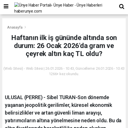
Anasayfa
Haftanın ilk iş gününde altında son
durum: 26 Ocak 2026'da gram ve
çeyrek altın kaç TL oldu?
(Web Sitesi) - Web Sitesi | 26.01.2026 - 10:43, Güncelleme: 26.01.2026 - 10:43
1266+ kez okundu.
ULUSAL (PERRE) - Sibel TURAN-Son dönemde
yaşanan jeopolitik gerilimler, küresel ekonomik
belirsizlikler ve artan güvenli liman arayışı,
yatırımcıların altına yönelmesine neden oldu. Bu da