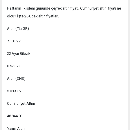
Haftanın ilk işlem gününde çeyrek altın fiyatı, Cumhuriyet altını fiyatı ne
oldu? İşte 26 Ocak altın fiyatları.
Altın (TL/GR)
7.101,27
22 Ayar Bilezik
6.571,71
Altın (ONS)
5.089,16
Cumhuriyet Altını
46.844,00
Yarım Altın