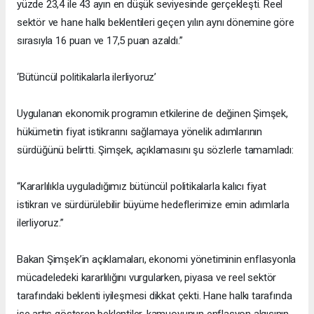
yüzde 23,4 ile 43 ayın en düşük seviyesinde gerçekleşti. Reel
sektör ve hane halkı beklentileri geçen yılın aynı dönemine göre
sırasıyla 16 puan ve 17,5 puan azaldı.”
‘Bütüncül politikalarla ilerliyoruz’
Uygulanan ekonomik programın etkilerine de değinen Şimşek,
hükümetin fiyat istikrarını sağlamaya yönelik adımlarının
sürdüğünü belirtti. Şimşek, açıklamasını şu sözlerle tamamladı:
“Kararlılıkla uyguladığımız bütüncül politikalarla kalıcı fiyat
istikrarı ve sürdürülebilir büyüme hedeflerimize emin adımlarla
ilerliyoruz.”
Bakan Şimşek’in açıklamaları, ekonomi yönetiminin enflasyonla
mücadeledeki kararlılığını vurgularken, piyasa ve reel sektör
tarafındaki beklenti iyileşmesi dikkat çekti. Hane halkı tarafında
ise artış gösteren beklentiler, kamuoyunun enflasyon algısının