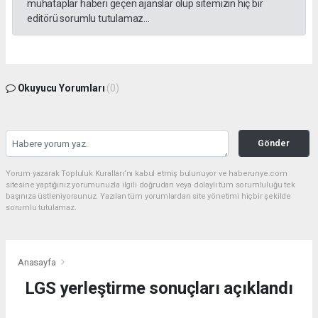
muhataplar haberi geçen ajanslar olup sitemizin hiç bir
editörü sorumlu tutulamaz...
Okuyucu Yorumları
(0)
Gönder
Yorum yazarak Topluluk Kuralları’nı kabul etmiş bulunuyor ve haberunye.com
sitesine yaptığınız yorumunuzla ilgili doğrudan veya dolaylı tüm sorumluluğu tek
başınıza üstleniyorsunuz. Yazılan tüm yorumlardan site yönetimi hiçbir şekilde
sorumlu tutulamaz.
Anasayfa
LGS yerleştirme sonuçları açıklandı