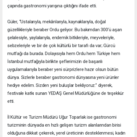
çapında gastronomi yarışına çıktığını ifade etti.
Güler, “Ustalarıyla, mekânlarıyla, kaynaklarıyla, doğal
güzellikleriyle beraber Ordu geliyor. Bu bakımdan 300'ü aşan
şelalesiyle, yaylalarıyla, endemik bitkileriyle, meyveleriyle,
sebzeleriyle ve bir de çok kültürlü bir tarafı da var; Gürcü
mutfağı da burada. Dolayısıyla hem Ordu hem Türkiye hem
İstanbul mutfağıyla birlikte şeflerimizin de başarılı
uygulamalarıyla beraber yeni sürprizlere hazır olsun bütün
dünya. Sizlerle beraber gastronomi dünyasına yeni ürünler
hediye edelim. Sizden yeni buluşlar bekliyoruz.” diyerek,
festivale katkı sunan YEDAŞ Genel Müdürlüğüne de teşekkür
etti.
İl Kültür ve Turizm Müdürü Uğur Toparlak ise gastronomi
turizminin dünyada en hızlı gelişen turizm alanlarından birisi
olduğuna dikkat çekerek, yerel üreticinin desteklenmesi, kadın