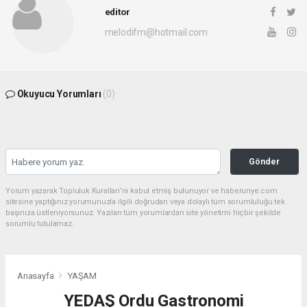
editor
melodifm@hotmail.com
Okuyucu Yorumları
(0)
Gönder
Yorum yazarak Topluluk Kuralları’nı kabul etmiş bulunuyor ve haberunye.com
sitesine yaptığınız yorumunuzla ilgili doğrudan veya dolaylı tüm sorumluluğu tek
başınıza üstleniyorsunuz. Yazılan tüm yorumlardan site yönetimi hiçbir şekilde
sorumlu tutulamaz.
Anasayfa
YAŞAM
YEDAŞ Ordu Gastronomi