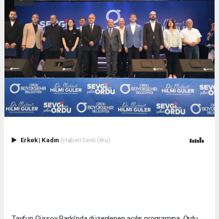
Erkek
|
Kadın
(Haberi Sesli Oku)
Tayfun Gürsoy Parkı’nda düzenlenen açılış programına, Ordu