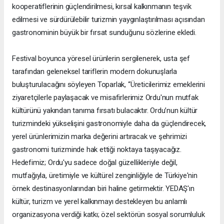
kooperatiflerinin güçlendirilmesi, kırsal kalkınmanın teşvik
edilmesi ve sürdürülebilir turizmin yaygınlaştırılması açısından
gastronominin büyük bir fırsat sunduğunu sözlerine ekledi.
Festival boyunca yöresel ürünlerin sergilenerek, usta şef
tarafından geleneksel tariflerin modern dokunuşlarla
buluşturulacağını söyleyen Toparlak, “Üreticilerimiz emeklerini
ziyaretçilerle paylaşacak ve misafirlerimiz Ordu'nun mutfak
kültürünü yakından tanıma fırsatı bulacaktır. Ordu’nun kültür
turizmindeki yükselişini gastronomiyle daha da güçlendirecek,
yerel ürünlerimizin marka değerini artıracak ve şehrimizi
gastronomi turizminde hak ettiği noktaya taşıyacağız.
Hedefimiz; Ordu'yu sadece doğal güzellikleriyle değil,
mutfağıyla, üretimiyle ve kültürel zenginliğiyle de Türkiye'nin
örnek destinasyonlarından biri haline getirmektir. YEDAŞ'ın
kültür, turizm ve yerel kalkınmayı destekleyen bu anlamlı
organizasyona verdiği katkı; özel sektörün sosyal sorumluluk