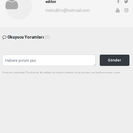
editor
melodifm@hotmail.com
Okuyucu Yorumları
(0)
Gönder
Yorum yazarak Topluluk Kuralları’nı kabul etmiş bulunuyor ve haberunye.com
sitesine yaptığınız yorumunuzla ilgili doğrudan veya dolaylı tüm sorumluluğu tek
başınıza üstleniyorsunuz. Yazılan tüm yorumlardan site yönetimi hiçbir şekilde
sorumlu tutulamaz.
haber paketi
haber scripti
haber yazılımı
Tüm hakları saklı tutulmaktadır.Copyright 2026©