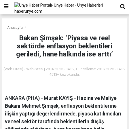
Anasayfa
Bakan Şimşek: ‘Piyasa ve reel
sektörde enflasyon beklentileri
geriledi, hane halkında ise arttı’
(Web Sitesi) - Web Sitesi | 28.07.2025 - 14:32, Güncelleme: 28.07.2025 - 14:32
4513+ kez okundu.
ANKARA (PHA) - Murat KAYIŞ - Hazine ve Maliye
Bakanı Mehmet Şimşek, enflasyon beklentilerine
ilişkin yaptığı değerlendirmede, piyasa katılımcıları
ve reel sektör tarafında beklentilerin düşüş