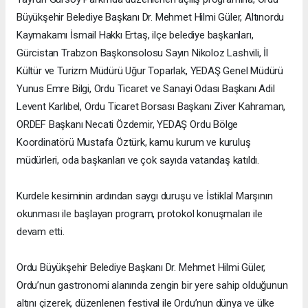
Büyükşehir Belediye Başkanı Dr. Mehmet Hilmi Güler, Altınordu
Kaymakamı İsmail Hakkı Ertaş, ilçe belediye başkanları,
Gürcistan Trabzon Başkonsolosu Sayın Nikoloz Lashvili, İl
Kültür ve Turizm Müdürü Uğur Toparlak, YEDAŞ Genel Müdürü
Yunus Emre Bilgi, Ordu Ticaret ve Sanayi Odası Başkanı Adil
Levent Karlıbel, Ordu Ticaret Borsası Başkanı Ziver Kahraman,
ORDEF Başkanı Necati Özdemir, YEDAŞ Ordu Bölge
Koordinatörü Mustafa Öztürk, kamu kurum ve kuruluş
müdürleri, oda başkanları ve çok sayıda vatandaş katıldı.
Kurdele kesiminin ardından saygı duruşu ve İstiklal Marşının
okunması ile başlayan program, protokol konuşmaları ile
devam etti.
Ordu Büyükşehir Belediye Başkanı Dr. Mehmet Hilmi Güler,
Ordu’nun gastronomi alanında zengin bir yere sahip olduğunun
altını çizerek, düzenlenen festival ile Ordu’nun dünya ve ülke