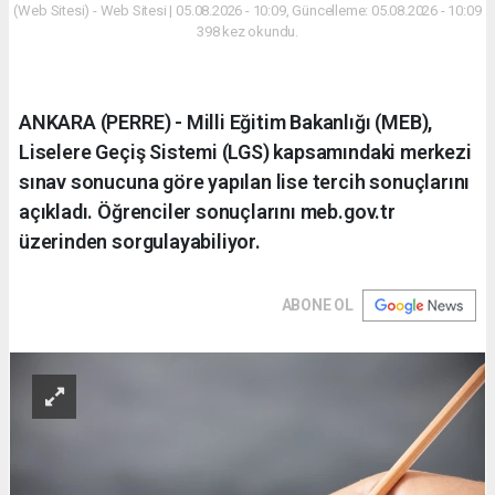
(Web Sitesi) - Web Sitesi | 05.08.2026 - 10:09, Güncelleme: 05.08.2026 - 10:09
398 kez okundu.
ANKARA (PERRE) - Milli Eğitim Bakanlığı (MEB),
Liselere Geçiş Sistemi (LGS) kapsamındaki merkezi
sınav sonucuna göre yapılan lise tercih sonuçlarını
açıkladı. Öğrenciler sonuçlarını meb.gov.tr
üzerinden sorgulayabiliyor.
ABONE OL