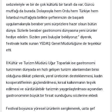
sebzeleriyle ve bir de çok kültürlü bir tarafı da var; Gürcü
mutfağı da burada. Dolayısıyla hem Ordu hem Türkiye hem
İstanbul mutfağıyla birlikte şeflerimizin de başarılı
uygulamalarıyla beraber yeni sürprizlere hazır olsun bütün
dünya. Sizlerle beraber gastronomi dünyasına yeni ürünler
hediye edelim. Sizden yeni buluşlar bekliyoruz.” diyerek,
festivale katkı sunan YEDAŞ Genel Müdürlüğüne de teşekkür
etti.
İl Kültür ve Turizm Müdürü Uğur Toparlak ise gastronomi
turizminin dünyada en hızlı gelişen turizm alanlarından birisi
olduğuna dikkat çekerek, yerel üreticinin desteklenmesi, kadın
kooperatiflerinin güçlendirilmesi, kırsal kalkınmanın teşvik
edilmesi ve sürdürülebilir turizmin yaygınlaştırılması açısından
gastronominin büyük bir fırsat sunduğunu sözlerine ekledi.
Festival boyunca yöresel ürünlerin sergilenerek, usta şef