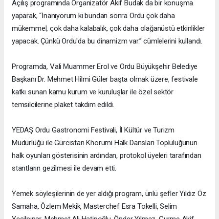
Açılış programında Organizatör Akif Budak da bir konuşma
yaparak, “İnanıyorum ki bundan sonra Ordu çok daha
mükemmel, çok daha kalabalık, çok daha olağanüstü etkinlikler
yapacak. Çünkü Ordu'da bu dinamizm var.” cümlelerini kullandı.
Programda, Vali Muammer Erol ve Ordu Büyükşehir Belediye
Başkanı Dr. Mehmet Hilmi Güler başta olmak üzere, festivale
katkı sunan kamu kurum ve kuruluşlar ile özel sektör
temsilcilerine plaket takdim edildi.
YEDAŞ Ordu Gastronomi Festivali, İl Kültür ve Turizm
Müdürlüğü ile Gürcistan Khorumi Halk Dansları Topluluğunun
halk oyunları gösterisinin ardından, protokol üyeleri tarafından
stantların gezilmesi ile devam etti.
Yemek söyleşilerinin de yer aldığı program, ünlü şefler Yıldız Öz
Samaha, Özlem Mekik, Masterchef Esra Tokelli, Selim
Yeşilpınar, Mehmet Ali Hatipoğlu, Önder Yılmaz, Gurme Akif