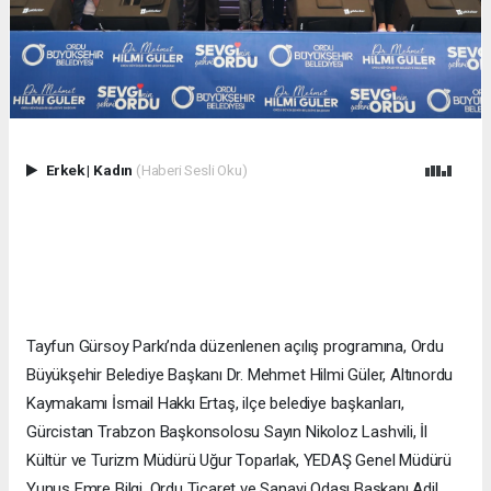
Erkek
|
Kadın
(Haberi Sesli Oku)
Tayfun Gürsoy Parkı’nda düzenlenen açılış programına, Ordu
Büyükşehir Belediye Başkanı Dr. Mehmet Hilmi Güler, Altınordu
Kaymakamı İsmail Hakkı Ertaş, ilçe belediye başkanları,
Gürcistan Trabzon Başkonsolosu Sayın Nikoloz Lashvili, İl
Kültür ve Turizm Müdürü Uğur Toparlak, YEDAŞ Genel Müdürü
Yunus Emre Bilgi, Ordu Ticaret ve Sanayi Odası Başkanı Adil