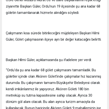
OSKİ Genel Müdürü Murat Us ve daire başkanlarının eşlik ettiği
ziyarette Başkan Güler, Ordu’nun 19 ilçesinde şu ana kadar 68
göletin tamamlanarak hizmete alındığını söyledi.
Çalışmanın kısa sürede bitirileceğini müjdeleyen Başkan Hilmi
Güler, Gölet çalışmasının ilçeye ayrı bir değer katacağını belirtti.
Başkan Hilmi Güler, açıklamasında şu ifadelere yer verdi:
“Ordu’da şu ana kadar 68 gölet çalışmasını tamamladık. Bu
göletler içinde olan Akören Gölet’inde çalışmalar hız kazanmış
durumda. Bu çalışmanın tamamı Büyükşehir Belediyesi olarak
kendi imkânlarımız ile yapıyoruz. Akören Göleti 180 bin
metreküp su tutma kapasitesine sahip olacak. Ayrıca 30
dönüm göl alanı olacak. Bu alan ayrıca turizm amacıyla da
kullanılacak. Bunun haricinde Akören Göleti 9 mahallemizin ise