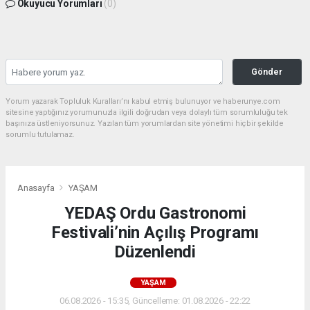
Okuyucu Yorumları
(0)
Gönder
Yorum yazarak Topluluk Kuralları’nı kabul etmiş bulunuyor ve haberunye.com
sitesine yaptığınız yorumunuzla ilgili doğrudan veya dolaylı tüm sorumluluğu tek
başınıza üstleniyorsunuz. Yazılan tüm yorumlardan site yönetimi hiçbir şekilde
sorumlu tutulamaz.
Anasayfa
YAŞAM
YEDAŞ Ordu Gastronomi
Festivali’nin Açılış Programı
Düzenlendi
YAŞAM
06.08.2026 - 15:35, Güncelleme: 01.08.2026 - 22:22