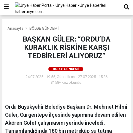
Anasayfa
BÖLGE GÜNDEMİ
BAŞKAN GÜLER: “ORDU’DA
KURAKLIK RİSKİNE KARŞI
TEDBİRLERİ ALIYORUZ”
BÖLGE GÜNDEMİ
24.07.2025 - 19:55, Güncelleme: 27.07.2025 - 15:36
3158+ kez okundu.
Ordu Büyükşehir Belediye Başkanı Dr. Mehmet Hilmi
Güler, Gürgentepe ilçesinde yapımına devam edilen
Akören Gölet çalışmasını yerinde inceledi.
Tamamlandığında 180 bin metreküp su tutma