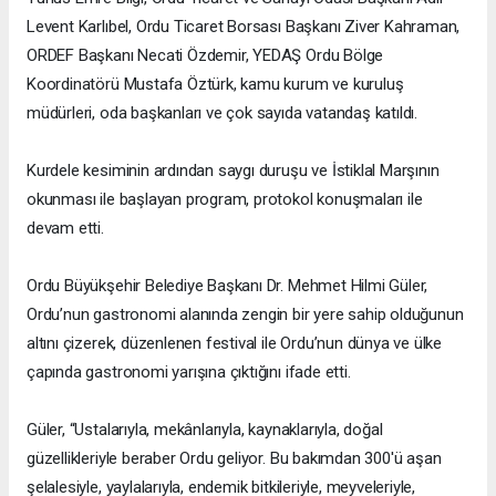
Levent Karlıbel, Ordu Ticaret Borsası Başkanı Ziver Kahraman,
ORDEF Başkanı Necati Özdemir, YEDAŞ Ordu Bölge
Koordinatörü Mustafa Öztürk, kamu kurum ve kuruluş
müdürleri, oda başkanları ve çok sayıda vatandaş katıldı.
Kurdele kesiminin ardından saygı duruşu ve İstiklal Marşının
okunması ile başlayan program, protokol konuşmaları ile
devam etti.
Ordu Büyükşehir Belediye Başkanı Dr. Mehmet Hilmi Güler,
Ordu’nun gastronomi alanında zengin bir yere sahip olduğunun
altını çizerek, düzenlenen festival ile Ordu’nun dünya ve ülke
çapında gastronomi yarışına çıktığını ifade etti.
Güler, “Ustalarıyla, mekânlarıyla, kaynaklarıyla, doğal
güzellikleriyle beraber Ordu geliyor. Bu bakımdan 300'ü aşan
şelalesiyle, yaylalarıyla, endemik bitkileriyle, meyveleriyle,