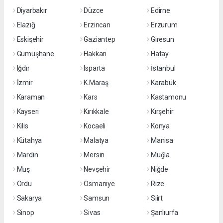
Diyarbakır
Düzce
Edirne
Elazığ
Erzincan
Erzurum
Eskişehir
Gaziantep
Giresun
Gümüşhane
Hakkari
Hatay
Iğdır
Isparta
İstanbul
İzmir
K.Maraş
Karabük
Karaman
Kars
Kastamonu
Kayseri
Kırıkkale
Kırşehir
Kilis
Kocaeli
Konya
Kütahya
Malatya
Manisa
Mardin
Mersin
Muğla
Muş
Nevşehir
Niğde
Ordu
Osmaniye
Rize
Sakarya
Samsun
Siirt
Sinop
Sivas
Şanlıurfa