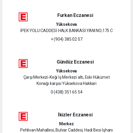
Furkan Eczanesi
Yüksekova
İPEK YOLU CADDESİ HALK BANKASI YANI NO;175 C
+ (904) 385 02 07
Gündüz Eczanesi
Yüksekova
Çarşı Merkezi-Keği İş Merkezi altı, Eski Hükümet
Konağı karşısı Yüksekova Hakkari
0 (438) 351 65 54
İkizler Eczanesi
Merkez
Pehlivan Mahallesi, Bulvar Caddesi, Hadi Besi İşhanı