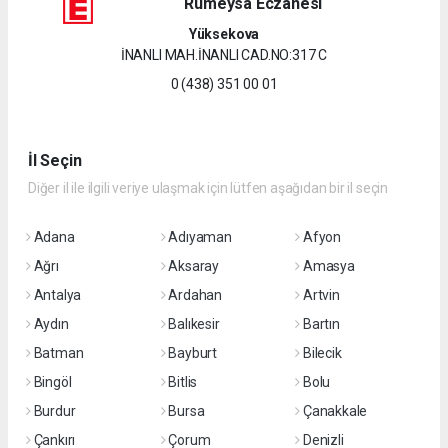
Rumeysa Eczanesi
Yüksekova
İNANLI MAH.İNANLI CAD.NO:317 C
0 (438) 351 00 01
İl Seçin
Diğer il ile ilgili veriye ulaşmak için lütfen aşağıdan bir il seçin
Adana
Adıyaman
Afyon
Ağrı
Aksaray
Amasya
Antalya
Ardahan
Artvin
Aydın
Balıkesir
Bartın
Batman
Bayburt
Bilecik
Bingöl
Bitlis
Bolu
Burdur
Bursa
Çanakkale
Çankırı
Çorum
Denizli