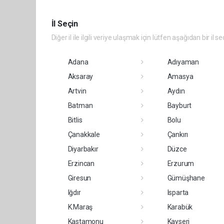
İl Seçin
Diğer il ile ilgili veriye ulaşmak için lütfen aşağıdan bir il se
Adana
Adıyaman
Aksaray
Amasya
Artvin
Aydın
Batman
Bayburt
Bitlis
Bolu
Çanakkale
Çankırı
Diyarbakır
Düzce
Erzincan
Erzurum
Giresun
Gümüşhane
Iğdır
Isparta
K.Maraş
Karabük
Kastamonu
Kayseri