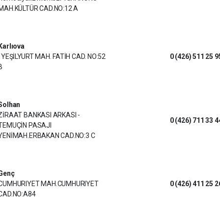
MAH.KÜLTÜR CAD.NO:12 A
Karlıova
, YEŞİLYURT MAH. FATİH CAD. NO:52
0 (426) 511 25 9
B
Solhan
ZİRAAT BANKASI ARKASI -
0 (426) 711 33 4
TEMUÇİN PASAJI
YENİMAH.ERBAKAN CAD.NO:3 C
Genç
CUMHURIYET MAH.CUMHURIYET
0 (426) 411 25 2
CAD.NO:A84