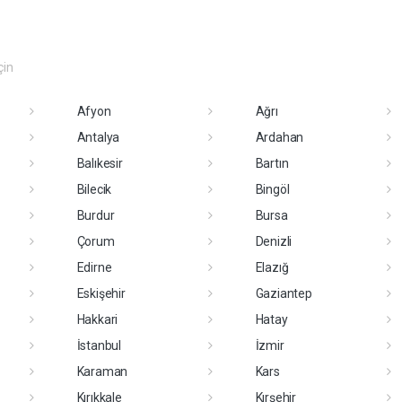
çin
Afyon
Ağrı
Antalya
Ardahan
Balıkesir
Bartın
Bilecik
Bingöl
Burdur
Bursa
Çorum
Denizli
Edirne
Elazığ
Eskişehir
Gaziantep
Hakkari
Hatay
İstanbul
İzmir
Karaman
Kars
Kırıkkale
Kırşehir