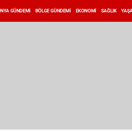
ÜNYA GÜNDEMİ
BÖLGE GÜNDEMİ
EKONOMİ
SAĞLIK
YAŞ
İLAN
EĞİTİM
SİYASET