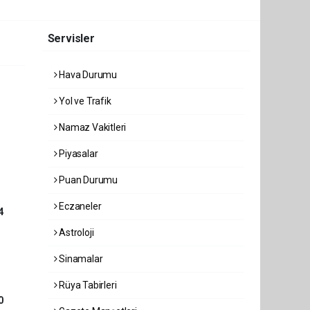
Servisler
Hava Durumu
Yol ve Trafik
Namaz Vakitleri
Piyasalar
Puan Durumu
Eczaneler
4
Astroloji
Sinamalar
Rüya Tabirleri
0