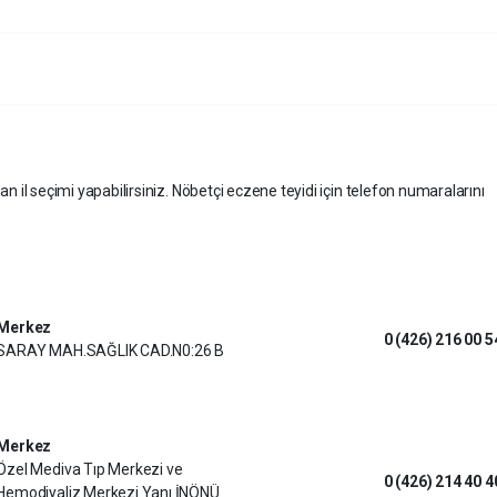
an il seçimi yapabilirsiniz. Nöbetçi eczene teyidi için telefon numaralarını
Merkez
0 (426) 216 00 5
SARAY MAH.SAĞLIK CAD.N0:26 B
Merkez
Özel Mediva Tıp Merkezi ve
0 (426) 214 40 4
Hemodiyaliz Merkezi Yanı İNÖNÜ