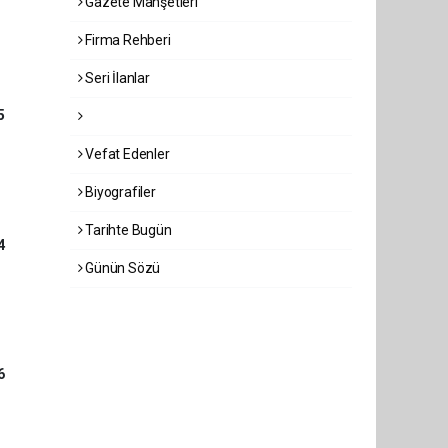
Gazete Manşetleri
Firma Rehberi
Seri İlanlar
5
Vefat Edenler
Biyografiler
Tarihte Bugün
4
Günün Sözü
6