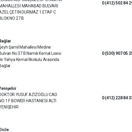
0 (412) 502 84 2
MAHALLESİ MAHABAD BULVARI
AZEL ÇETİN DURMAZ 1.ETAP C
BLOK NO:27 B
Bağlar
Şeyh Şamil Mahallesi Medine
Bulvarı No:37 B Namık Kemal Lisesi
0 (530) 907 05 2
ile Yahya Kemal İlkokulu Arasında
Bağlar
Yenişehir
DOKTOR YUSUF AZİZOĞLU CAD.
0 (412) 228 84 3
NO:1 F BOWER HASTANESİ ALTI
YENİŞEHİR
Dicle