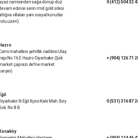
ayaz camisinden sağa dönüp düz
0 (412) 504 32 4
devam edince serin rmd gold sitesi
altı(pia villaları yanı sosyal konutlar
yolu üzeri)
Hazro
Cami mahallesi şehitlik caddesi Ulaş
yapı No:16 E Hazro Diyarbakır (Şok
+ (904) 126 71 2
market çaprazı defne market
karşısı)
Eğil
Diyarbakır İli Eğil İlçesi Kale Mah. Bey
0 (531) 316 87 2
Sok. No:8 B
Kocaköy
Yenişehir Mahallesi Hastane
+ (904) 124 46 4