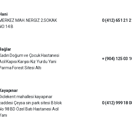
Hani
MERKEZ MAH. NERGİZ 2.SOKAK
0 (412) 651 21 2
NO:14 B
Bağlar
Kadın Doğum ve Çocuk Hastanesi
+ (904) 125 03 1
Acil Kapısı Karşısı Kız Yurdu Yani
Parma Forest Sitesi Altı
Kayapınar
Diclekent mahallesi kayapınar
caddesi Çeysa sin park sitesi B blok
0 (412) 999 18 0
No 98 BD Özel Batı Hastanesi Acil
Yanı