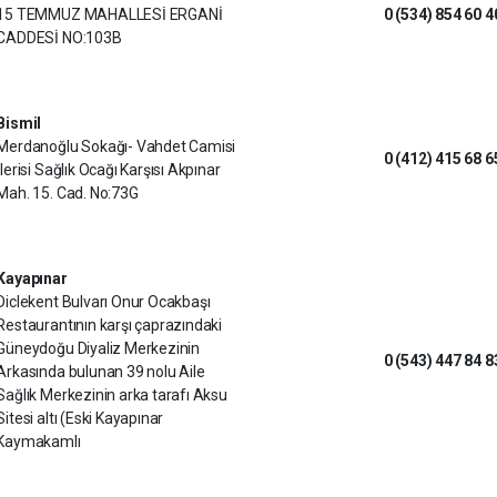
15 TEMMUZ MAHALLESİ ERGANİ
0 (534) 854 60 4
CADDESİ NO:103B
Bismil
Merdanoğlu Sokağı- Vahdet Camisi
0 (412) 415 68 6
İlerisi Sağlık Ocağı Karşısı Akpınar
Mah. 15. Cad. No:73G
Kayapınar
Diclekent Bulvarı Onur Ocakbaşı
Restaurantının karşı çaprazındaki
Güneydoğu Diyaliz Merkezinin
0 (543) 447 84 8
Arkasında bulunan 39 nolu Aile
Sağlık Merkezinin arka tarafı Aksu
Sitesi altı (Eski Kayapınar
Kaymakamlı