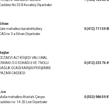
Caddesi No:33 B Kocaköy Diyarbakır
Silvan
Kale mahallesi karabehlulbey
0 (412) 711 59 8
CAD.no 3 a Silvan Diyarbakır
Bağlar
CEZAEVİ ALT KÖŞESİ VALİ ÜNAL
ERKAN İ.Ö.O SOKAĞI 6 VE 7 NOLU
0 (412) 233 76 4
SAĞLIK OCAĞI KARŞISI PERŞEMBE
PAZARI CADDESİ
Lice
Mulla mahallesi Atatürk Çarşısı
0 (553) 986 59 8
caddesi no: 14-20 Lice Diyarbakır