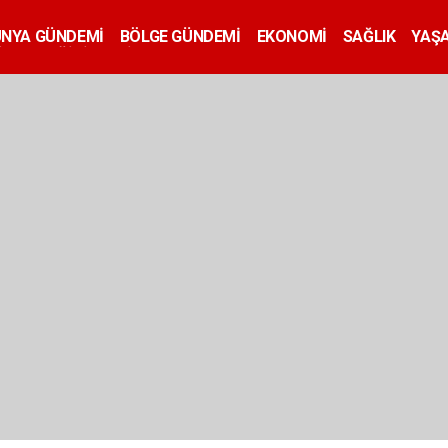
ÜNYA GÜNDEMİ
BÖLGE GÜNDEMİ
EKONOMİ
SAĞLIK
YAŞ
İLAN
EĞİTİM
SİYASET