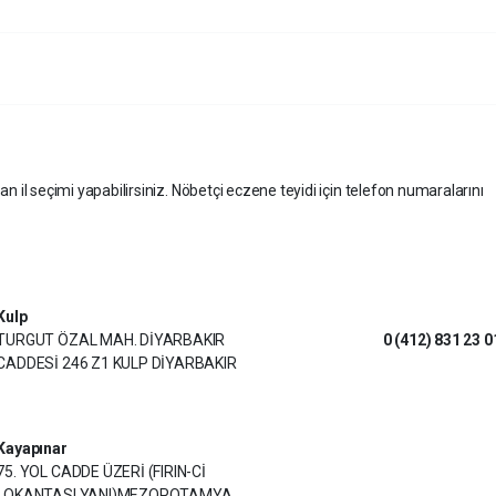
an il seçimi yapabilirsiniz. Nöbetçi eczene teyidi için telefon numaralarını
Kulp
TURGUT ÖZAL MAH. DİYARBAKIR
0 (412) 831 23 0
CADDESİ 246 Z1 KULP DİYARBAKIR
Kayapınar
75. YOL CADDE ÜZERİ (FIRIN-Cİ
LOKANTASI YANI)MEZOPOTAMYA