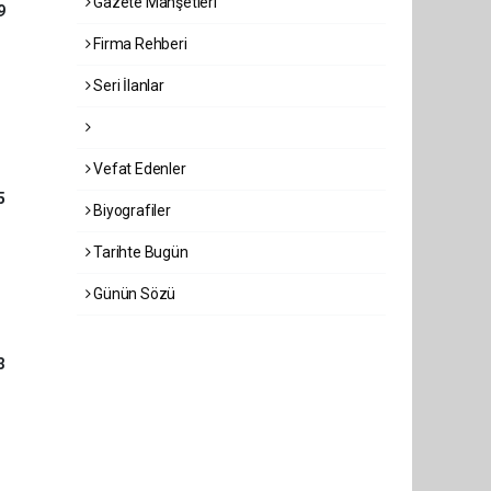
Gazete Manşetleri
9
Firma Rehberi
Seri İlanlar
Vefat Edenler
5
Biyografiler
Tarihte Bugün
Günün Sözü
3