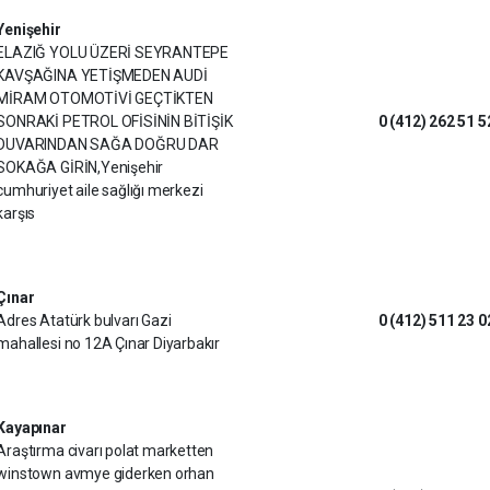
Yenişehir
ELAZIĞ YOLU ÜZERİ SEYRANTEPE
KAVŞAĞINA YETİŞMEDEN AUDİ
MİRAM OTOMOTİVİ GEÇTİKTEN
SONRAKİ PETROL OFİSİNİN BİTİŞİK
0 (412) 262 51 5
DUVARINDAN SAĞA DOĞRU DAR
SOKAĞA GİRİN,Yenişehir
cumhuriyet aile sağlığı merkezi
karşıs
Çınar
Adres Atatürk bulvarı Gazi
0 (412) 511 23 0
mahallesi no 12A Çınar Diyarbakır
Kayapınar
Araştırma civarı polat marketten
winstown avmye giderken orhan