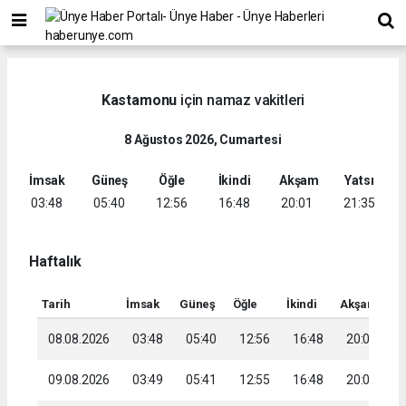
Kastamonu
için namaz vakitleri
8 Ağustos 2026, Cumartesi
İmsak
Güneş
Öğle
İkindi
Akşam
Yatsı
03:48
05:40
12:56
16:48
20:01
21:35
Haftalık
Tarih
İmsak
Güneş
Öğle
İkindi
Akşam
Ya
08.08.2026
03:48
05:40
12:56
16:48
20:01
2
09.08.2026
03:49
05:41
12:55
16:48
20:00
2