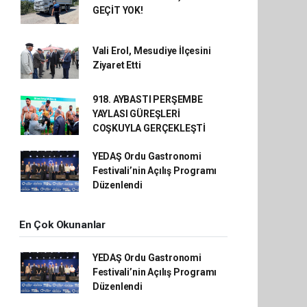
GEÇİT YOK!
Vali Erol, Mesudiye İlçesini
Ziyaret Etti
918. AYBASTI PERŞEMBE
YAYLASI GÜREŞLERİ
COŞKUYLA GERÇEKLEŞTİ
YEDAŞ Ordu Gastronomi
Festivali’nin Açılış Programı
Düzenlendi
En Çok Okunanlar
YEDAŞ Ordu Gastronomi
Festivali’nin Açılış Programı
Düzenlendi