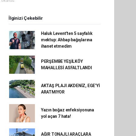
 okundu.
İlginizi Çekebilir
Haluk Levent'ten 5 sayfalık
mektup: Ahbap bağışlarına
ihanet etmedim
PERŞEMBE YEŞİLKÖY
MAHALLESİ ASFALTLANDI
AKTAŞ PLAJI AKDENİZ, EGE’Yİ
ARATMIYOR
Yazın boğaz enfeksiyonuna
yol açan 7 hata!
AĞIR TONAJLI ARAÇLARA