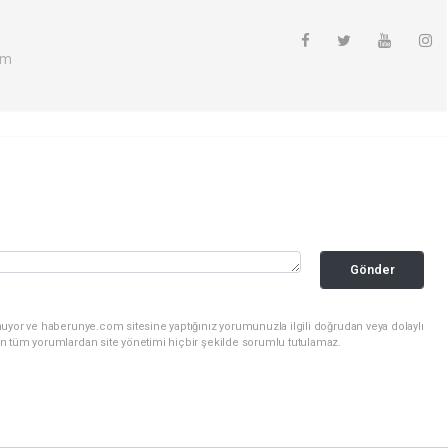
om
Gönder
nuyor ve haberunye.com sitesine yaptığınız yorumunuzla ilgili doğrudan veya dolaylı
n tüm yorumlardan site yönetimi hiçbir şekilde sorumlu tutulamaz.