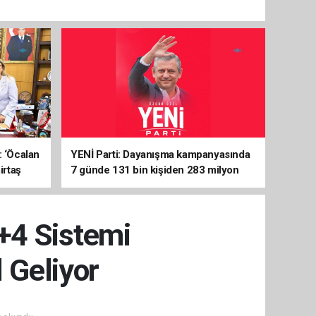
: ‘Öcalan
YENİ Parti: Dayanışma kampanyasında
irtaş
7 günde 131 bin kişiden 283 milyon
liralık destek
+4 Sistemi
 Geliyor