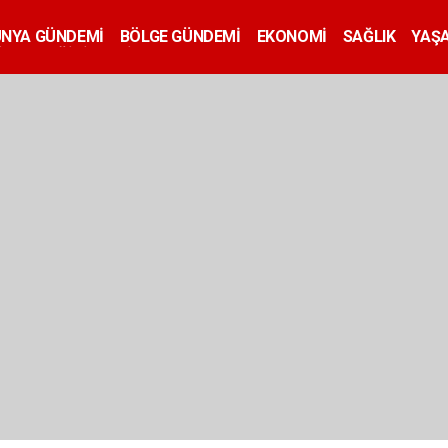
ÜNYA GÜNDEMİ
BÖLGE GÜNDEMİ
EKONOMİ
SAĞLIK
YAŞ
İLAN
EĞİTİM
SİYASET