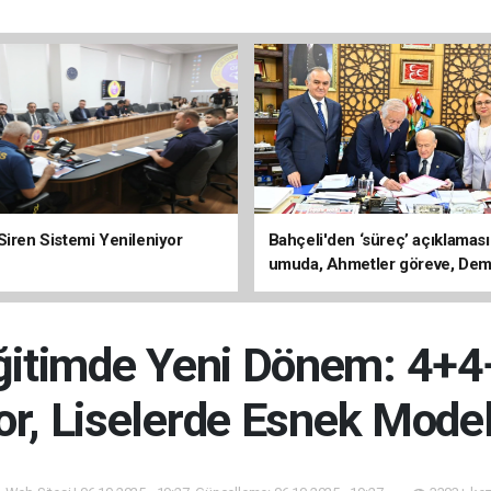
Siren Sistemi Yenileniyor
Bahçeli'den ‘süreç’ açıklaması
umuda, Ahmetler göreve, Dem
evine dönmeli’
ğitimde Yeni Dönem: 4+4
or, Liselerde Esnek Model