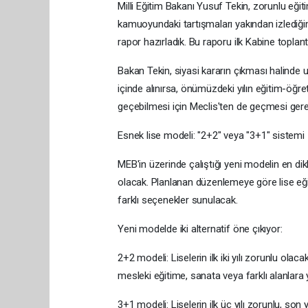
Milli Eğitim Bakanı Yusuf Tekin, zorunlu eğiti
kamuoyundaki tartışmaları yakından izlediğim
rapor hazırladık. Bu raporu ilk Kabine topl
Bakan Tekin, siyasi kararın çıkması halinde u
içinde alınırsa, önümüzdeki yılın eğitim-öğ
geçebilmesi için Meclis'ten de geçmesi gereki
Esnek lise modeli: "2+2" veya "3+1" sistemi
MEB'in üzerinde çalıştığı yeni modelin en dik
olacak. Planlanan düzenlemeye göre lise eği
farklı seçenekler sunulacak.
Yeni modelde iki alternatif öne çıkıyor:
2+2 modeli: Liselerin ilk iki yılı zorunlu olaca
mesleki eğitime, sanata veya farklı alanlara
3+1 modeli: Liselerin ilk üç yılı zorunlu, son y