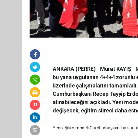
ANKARA (PERRE) - Murat KAYIŞ - Mi
bu yana uygulanan 4+4+4 zorunlu e
üzerinde çalışmalarını tamamladı. 
Cumhurbaşkanı Recep Tayyip Erdoğa
alınabileceğini açıkladı. Yeni mode
değişecek, eğitim süreci daha esne
Yeni eğitim modeli Cumhurbaşkanı'na sunu