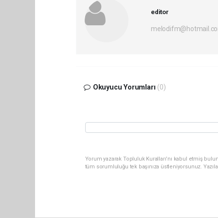
editor
melodifm@hotmail.c
Okuyucu Yorumları
(0)
Yorum yazarak Topluluk Kuralları’nı kabul etmiş bulu
tüm sorumluluğu tek başınıza üstleniyorsunuz. Yazıla