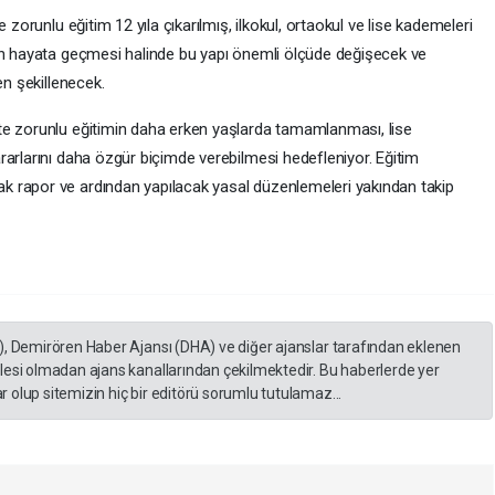
 zorunlu eğitim 12 yıla çıkarılmış, ilkokul, ortaokul ve lise kademeleri
in hayata geçmesi halinde bu yapı önemli ölçüde değişecek ve
en şekillenecek.
te zorunlu eğitimin daha erken yaşlarda tamamlanması, lise
rarlarını daha özgür biçimde verebilmesi hedefleniyor. Eğitim
 rapor ve ardından yapılacak yasal düzenlemeleri yakından takip
), Demirören Haber Ajansı (DHA) ve diğer ajanslar tarafından eklenen
lesi olmadan ajans kanallarından çekilmektedir. Bu haberlerde yer
 olup sitemizin hiç bir editörü sorumlu tutulamaz...