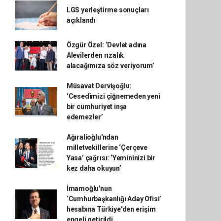
LGS yerleştirme sonuçları
açıklandı
Özgür Özel: ‘Devlet adına
Alevilerden rızalık
alacağımıza söz veriyorum’
Müsavat Dervişoğlu:
‘Cesedimizi çiğnemeden yeni
bir cumhuriyet inşa
edemezler’
Ağıralioğlu'ndan
milletvekillerine ‘Çerçeve
Yasa’ çağrısı: ‘Yemininizi bir
kez daha okuyun’
İmamoğlu'nun
‘Cumhurbaşkanlığı Aday Ofisi’
hesabına Türkiye'den erişim
engeli getirildi