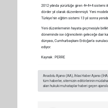
2012 yılında yürürlüğe giren 4+4+4 sistemi ile
dörder yıl olarak düzenlenmişti. Yeni model
Türkiye'nin eğitim sistemi 13 yıl sonra yenid
Yeni düzenlemenin hayata geçmesiyle birlik
döneminde ise öğrencilerin geleceğe dair ka
dünyası, Cumhurbaşkanı Erdoğan'a sunulacak
ediyor.
Kaynak : PERRE
Anadolu Ajansı (AA), İhlas Haber Ajansı (İHA
tüm haberler, sitemizin editörlerinin müdaha
alan hukuki muhataplar haberi geçen ajanslar