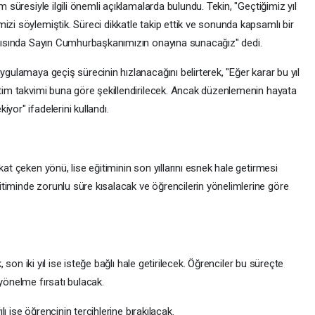
m süresiyle ilgili önemli açıklamalarda bulundu. Tekin, "Geçtiğimiz yıl
izi söylemiştik. Süreci dikkatle takip ettik ve sonunda kapsamlı bir
antısında Sayın Cumhurbaşkanımızın onayına sunacağız" dedi.
ygulamaya geçiş sürecinin hızlanacağını belirterek, "Eğer karar bu yıl
retim takvimi buna göre şekillendirilecek. Ancak düzenlemenin hayata
yor" ifadelerini kullandı.
kat çeken yönü, lise eğitiminin son yıllarını esnek hale getirmesi
timinde zorunlu süre kısalacak ve öğrencilerin yönelimlerine göre
k, son iki yıl ise isteğe bağlı hale getirilecek. Öğrenciler bu süreçte
 yönelme fırsatı bulacak.
ılı ise öğrencinin tercihlerine bırakılacak.