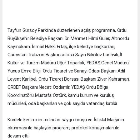
Tayfun Gürsoy Parkı’nda düzenlenen açılış programına, Ordu
Büyükşehir Belediye Başkanı Dr. Mehmet Hilmi Güler, Altınordu
Kaymakamı İsmail Hakkı Ertaş, ilçe belediye başkanları,
Gürcistan Trabzon Başkonsolosu Sayın Nikoloz Lashvili, İl
Kültür ve Turizm Müdürü Uğur Toparlak, YEDAŞ Genel Müdürü
Yunus Emre Bilgi, Ordu Ticaret ve Sanayi Odası Başkanı Adil
Levent Karlıbel, Ordu Ticaret Borsası Başkanı Ziver Kahraman,
ORDEF Başkanı Necati Özdemir, YEDAŞ Ordu Bölge
Koordinatörü Mustafa Öztürk, kamu kurum ve kuruluş
müdürleri, oda başkanları ve çok sayıda vatandaş katıldı.
Kurdele kesiminin ardından saygı duruşu ve İstiklal Marşının
okunması ile başlayan program, protokol konuşmaları ile
devam etti.