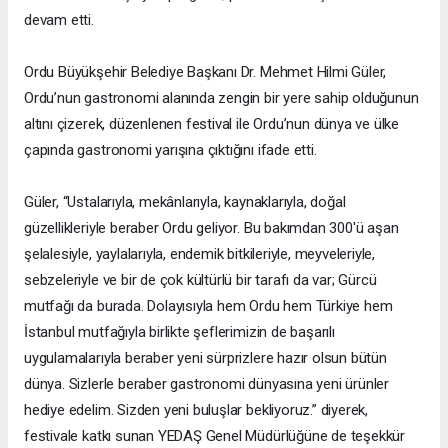
devam etti.
Ordu Büyükşehir Belediye Başkanı Dr. Mehmet Hilmi Güler,
Ordu’nun gastronomi alanında zengin bir yere sahip olduğunun
altını çizerek, düzenlenen festival ile Ordu’nun dünya ve ülke
çapında gastronomi yarışına çıktığını ifade etti.
Güler, “Ustalarıyla, mekânlarıyla, kaynaklarıyla, doğal
güzellikleriyle beraber Ordu geliyor. Bu bakımdan 300'ü aşan
şelalesiyle, yaylalarıyla, endemik bitkileriyle, meyveleriyle,
sebzeleriyle ve bir de çok kültürlü bir tarafı da var; Gürcü
mutfağı da burada. Dolayısıyla hem Ordu hem Türkiye hem
İstanbul mutfağıyla birlikte şeflerimizin de başarılı
uygulamalarıyla beraber yeni sürprizlere hazır olsun bütün
dünya. Sizlerle beraber gastronomi dünyasına yeni ürünler
hediye edelim. Sizden yeni buluşlar bekliyoruz.” diyerek,
festivale katkı sunan YEDAŞ Genel Müdürlüğüne de teşekkür