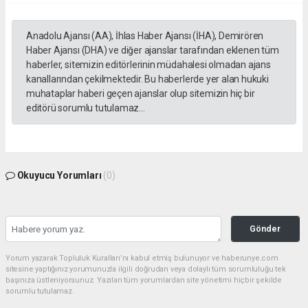
Anadolu Ajansı (AA), İhlas Haber Ajansı (İHA), Demirören
Haber Ajansı (DHA) ve diğer ajanslar tarafından eklenen tüm
haberler, sitemizin editörlerinin müdahalesi olmadan ajans
kanallarından çekilmektedir. Bu haberlerde yer alan hukuki
muhataplar haberi geçen ajanslar olup sitemizin hiç bir
editörü sorumlu tutulamaz...
Okuyucu Yorumları
(0)
Gönder
Yorum yazarak Topluluk Kuralları’nı kabul etmiş bulunuyor ve haberunye.com
sitesine yaptığınız yorumunuzla ilgili doğrudan veya dolaylı tüm sorumluluğu tek
başınıza üstleniyorsunuz. Yazılan tüm yorumlardan site yönetimi hiçbir şekilde
sorumlu tutulamaz.