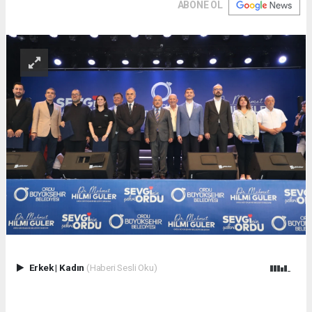
ABONE OL
Erkek
|
Kadın
(Haberi Sesli Oku)