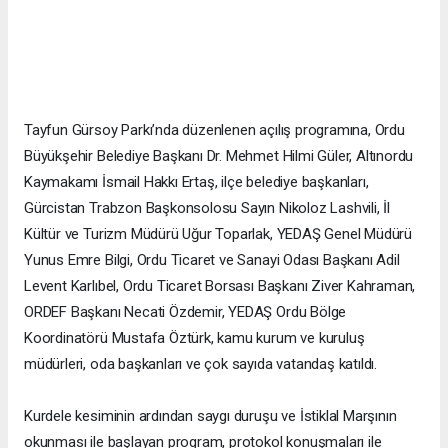
Tayfun Gürsoy Parkı’nda düzenlenen açılış programına, Ordu
Büyükşehir Belediye Başkanı Dr. Mehmet Hilmi Güler, Altınordu
Kaymakamı İsmail Hakkı Ertaş, ilçe belediye başkanları,
Gürcistan Trabzon Başkonsolosu Sayın Nikoloz Lashvili, İl
Kültür ve Turizm Müdürü Uğur Toparlak, YEDAŞ Genel Müdürü
Yunus Emre Bilgi, Ordu Ticaret ve Sanayi Odası Başkanı Adil
Levent Karlıbel, Ordu Ticaret Borsası Başkanı Ziver Kahraman,
ORDEF Başkanı Necati Özdemir, YEDAŞ Ordu Bölge
Koordinatörü Mustafa Öztürk, kamu kurum ve kuruluş
müdürleri, oda başkanları ve çok sayıda vatandaş katıldı.
Kurdele kesiminin ardından saygı duruşu ve İstiklal Marşının
okunması ile başlayan program, protokol konuşmaları ile