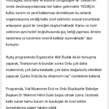
mutfağıyla, üretimiyle ve kültürel zenginliğiyle de Türkiye'nin
örnek destinasyonlarından biri haline getirmektir. YEDAŞ'ın
kültür, turizm ve yerel kalkınmayı destekleyen bu anlamlı
organizasyona verdiği katkı; özel sektörün sosyal sorumluluk
anlayışının güzel bir örneğini oluşturmaktadır. Kamu ve özel
sektörün aynı hedef doğrultusunda güç birliği yapması, ilimizin
tanıtımına ve turizmine önemli katkılar sunmaktadır.” diye
konuştu.
Açılış programında Organizatör Akif Budak da bir konuşma
yaparak, “İnanıyorum ki bundan sonra Ordu çok daha
mükemmel, çok daha kalabalık, çok daha olağanüstü etkinlikler
yapacak. Çünkü Ordu'da bu dinamizm var.” cümlelerini kullandı.
Programda, Vali Muammer Erol ve Ordu Büyükşehir Belediye
Başkanı Dr. Mehmet Hilmi Güler başta olmak üzere, festivale
katkı sunan kamu kurum ve kuruluşlar ile özel sektör
temsilcilerine plaket takdim edildi.