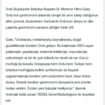
Ordu Büyükşehir Belediye Başkanı Dr. Mehmet Hilmi Güler,
Ordu’nun gastronomi alanında zengin bir yere sahip olduğunun
altını çizerek, düzenlenen festival ile Ordu’nun dünya ve ülke
çapında gastronomi yarışına çıktığını ifade etti.
Güler, “Ustalarıyla, mekânlarıyla, kaynaklarıyla, doğal
güzellikleriyle beraber Ordu geliyor. Bu bakımdan 300'ü aşan
şelalesiyle, yaylalarıyla, endemik bitkileriyle, meyveleriyle,
sebzeleriyle ve bir de çok kültürlü bir tarafı da var; Gürcü
mutfağı da burada. Dolayısıyla hem Ordu hem Türkiye hem
İstanbul mutfağıyla birlikte şeflerimizin de başarılı
uygulamalarıyla beraber yeni sürprizlere hazır olsun bütün
dünya. Sizlerle beraber gastronomi dünyasına yeni ürünler
hediye edelim. Sizden yeni buluşlar bekliyoruz.” diyerek,
festivale katkı sunan YEDAŞ Genel Müdürlüğüne de teşekkür
etti.