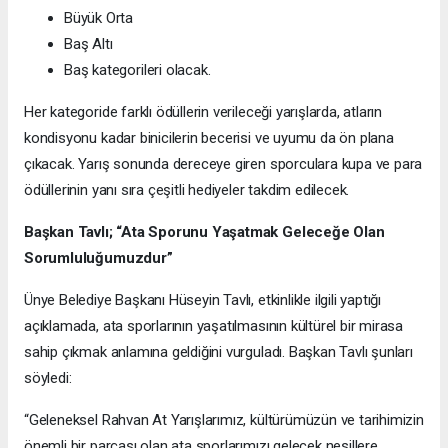
Büyük Orta
Baş Altı
Baş kategorileri olacak.
Her kategoride farklı ödüllerin verileceği yarışlarda, atların
kondisyonu kadar binicilerin becerisi ve uyumu da ön plana
çıkacak. Yarış sonunda dereceye giren sporculara kupa ve para
ödüllerinin yanı sıra çeşitli hediyeler takdim edilecek.
Başkan Tavlı; “Ata Sporunu Yaşatmak Geleceğe Olan
Sorumluluğumuzdur”
Ünye Belediye Başkanı Hüseyin Tavlı, etkinlikle ilgili yaptığı
açıklamada, ata sporlarının yaşatılmasının kültürel bir mirasa
sahip çıkmak anlamına geldiğini vurguladı. Başkan Tavlı şunları
söyledi:
“Geleneksel Rahvan At Yarışlarımız, kültürümüzün ve tarihimizin
önemli bir parçası olan ata sporlarımızı gelecek nesillere