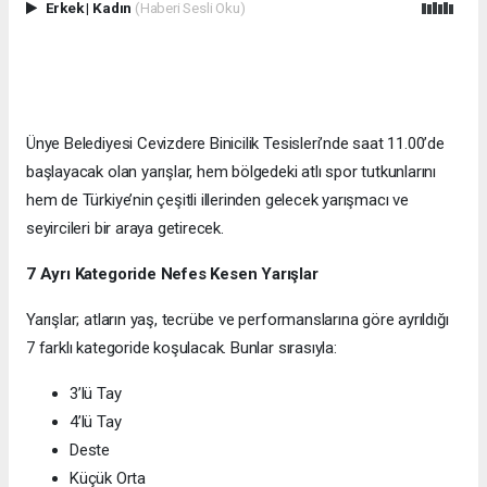
Erkek
|
Kadın
(Haberi Sesli Oku)
Ünye Belediyesi Cevizdere Binicilik Tesisleri’nde saat 11.00’de
başlayacak olan yarışlar, hem bölgedeki atlı spor tutkunlarını
hem de Türkiye’nin çeşitli illerinden gelecek yarışmacı ve
seyircileri bir araya getirecek.
7 Ayrı Kategoride Nefes Kesen Yarışlar
Yarışlar; atların yaş, tecrübe ve performanslarına göre ayrıldığı
7 farklı kategoride koşulacak. Bunlar sırasıyla:
3’lü Tay
4’lü Tay
Deste
Küçük Orta