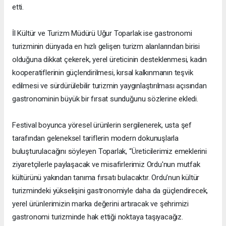
etti.
İl Kültür ve Turizm Müdürü Uğur Toparlak ise gastronomi
turizminin dünyada en hızlı gelişen turizm alanlarından birisi
olduğuna dikkat çekerek, yerel üreticinin desteklenmesi, kadın
kooperatiflerinin güçlendirilmesi, kırsal kalkınmanın teşvik
edilmesi ve sürdürülebilir turizmin yaygınlaştırılması açısından
gastronominin büyük bir fırsat sunduğunu sözlerine ekledi.
Festival boyunca yöresel ürünlerin sergilenerek, usta şef
tarafından geleneksel tariflerin modern dokunuşlarla
buluşturulacağını söyleyen Toparlak, “Üreticilerimiz emeklerini
ziyaretçilerle paylaşacak ve misafirlerimiz Ordu'nun mutfak
kültürünü yakından tanıma fırsatı bulacaktır. Ordu’nun kültür
turizmindeki yükselişini gastronomiyle daha da güçlendirecek,
yerel ürünlerimizin marka değerini artıracak ve şehrimizi
gastronomi turizminde hak ettiği noktaya taşıyacağız.