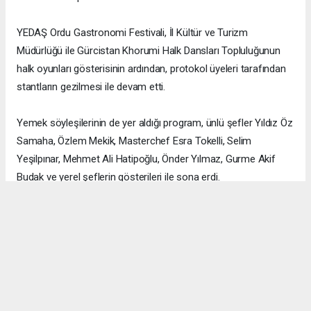
YEDAŞ Ordu Gastronomi Festivali, İl Kültür ve Turizm
Müdürlüğü ile Gürcistan Khorumi Halk Dansları Topluluğunun
halk oyunları gösterisinin ardından, protokol üyeleri tarafından
stantların gezilmesi ile devam etti.
Yemek söyleşilerinin de yer aldığı program, ünlü şefler Yıldız Öz
Samaha, Özlem Mekik, Masterchef Esra Tokelli, Selim
Yeşilpınar, Mehmet Ali Hatipoğlu, Önder Yılmaz, Gurme Akif
Budak ve yerel şeflerin gösterileri ile sona erdi.
YEDAŞ Ordu Gastronomi Festivali, yarın düzenlenecek Ordu
Yemekleri Yarışması ile son bulacak.