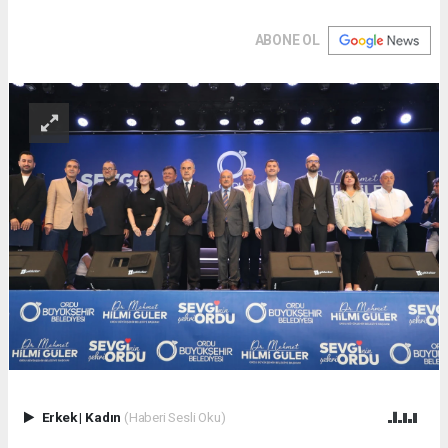
ABONE OL
Erkek
|
Kadın
(Haberi Sesli Oku)