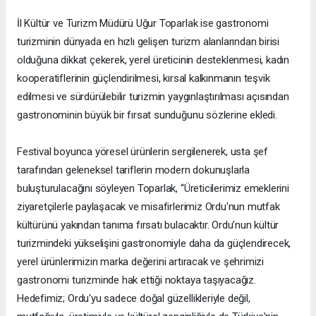
İl Kültür ve Turizm Müdürü Uğur Toparlak ise gastronomi
turizminin dünyada en hızlı gelişen turizm alanlarından birisi
olduğuna dikkat çekerek, yerel üreticinin desteklenmesi, kadın
kooperatiflerinin güçlendirilmesi, kırsal kalkınmanın teşvik
edilmesi ve sürdürülebilir turizmin yaygınlaştırılması açısından
gastronominin büyük bir fırsat sunduğunu sözlerine ekledi.
Festival boyunca yöresel ürünlerin sergilenerek, usta şef
tarafından geleneksel tariflerin modern dokunuşlarla
buluşturulacağını söyleyen Toparlak, “Üreticilerimiz emeklerini
ziyaretçilerle paylaşacak ve misafirlerimiz Ordu'nun mutfak
kültürünü yakından tanıma fırsatı bulacaktır. Ordu’nun kültür
turizmindeki yükselişini gastronomiyle daha da güçlendirecek,
yerel ürünlerimizin marka değerini artıracak ve şehrimizi
gastronomi turizminde hak ettiği noktaya taşıyacağız.
Hedefimiz; Ordu'yu sadece doğal güzellikleriyle değil,