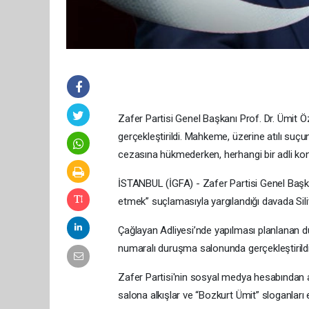
Zafer Partisi Genel Başkanı Prof. Dr. Ümit Ö
gerçekleştirildi. Mahkeme, üzerine atılı suç
cezasına hükmederken, herhangi bir adli ko
İSTANBUL (İGFA) - Zafer Partisi Genel Başka
etmek” suçlamasıyla yargılandığı davada Sili
Çağlayan Adliyesi’nde yapılması planlanan dur
numaralı duruşma salonunda gerçekleştirildi
Zafer Partisi'nin sosyal medya hesabından a
salona alkışlar ve “Bozkurt Ümit” sloganları eşl