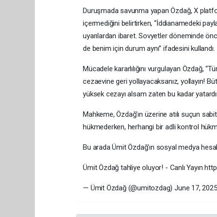
Duruşmada savunma yapan Özdağ, X platform
içermediğini belirtirken, “İddianamedeki payl
uyarılardan ibaret. Sovyetler döneminde önce
de benim için durum aynı” ifadesini kullandı.
Mücadele kararlılığını vurgulayan Özdağ, “Tü
cezaevine geri yollayacaksanız, yollayın! Bü
yüksek cezayı alsam zaten bu kadar yatardı
Mahkeme, Özdağ'ın üzerine atılı suçun sabit
hükmederken, herhangi bir adli kontrol hükm
Bu arada Ümit Özdağ'ın sosyal medya hesabınd
Ümit Özdağ tahliye oluyor! - Canlı Yayın htt
— Ümit Özdağ (@umitozdag) June 17, 202