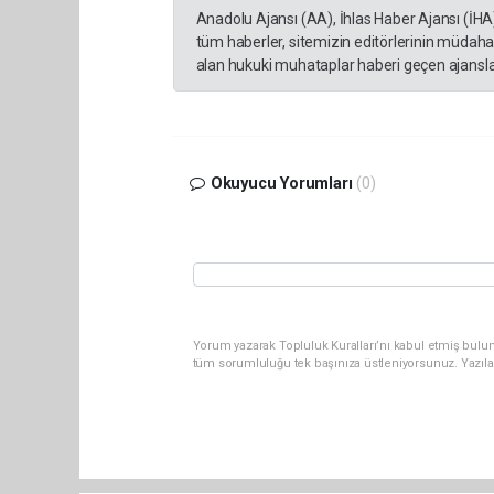
Anadolu Ajansı (AA), İhlas Haber Ajansı (İHA
tüm haberler, sitemizin editörlerinin müdaha
alan hukuki muhataplar haberi geçen ajanslar
Okuyucu Yorumları
(0)
Yorum yazarak Topluluk Kuralları’nı kabul etmiş bulu
tüm sorumluluğu tek başınıza üstleniyorsunuz. Yazıla