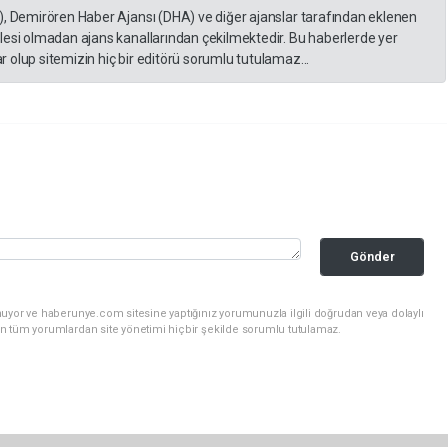
), Demirören Haber Ajansı (DHA) ve diğer ajanslar tarafından eklenen
lesi olmadan ajans kanallarından çekilmektedir. Bu haberlerde yer
 olup sitemizin hiç bir editörü sorumlu tutulamaz...
Gönder
nuyor ve haberunye.com sitesine yaptığınız yorumunuzla ilgili doğrudan veya dolaylı
n tüm yorumlardan site yönetimi hiçbir şekilde sorumlu tutulamaz.