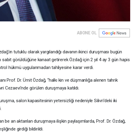
ABONE OL
zdağ'ın tutuklu olarak yargılandığı davanın ikinci duruşması bugün
un sabit görüldüğüne kanaat getirerek Özdağ için 2 yıl 4 ay 3 gün hapis
ntrol hükmü uygulanmadan tahliyesine karar verdi.
nı Prof. Dr. Ümit Özdağ, “halkı kin ve düşmanlığa alenen tahrik
vri Cezaevi’nde görülen duruşmaya katıldı.
uşma, salon kapasitesinin yetersizliği nedeniyle Silivri’deki iki
.
n be an aktarılan duruşmaya ilişkin paylaşımlarda, Prof. Dr. Özdağ,
iğinde girdiği bildirildi.