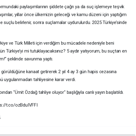
undaki paylaşımlarının şiddete çağrı ya da suç işlemeye teşvik
aşımlar, yıllar önce ülkemizin geleceği ve kamu düzeni için yaptığım
 suçlu belirlenir, sonra suçlamalar uydurulurdu. 2025 Türkiye’sinde
rkiye ve Türk Milleti için verdiğim bu mücadele nedeniyle beni
tün Türkiye’yi mi tutuklayacaksınız? 5 aydır yatıyorum, bu suçtan en
m!” şeklinde savunma yaptı.
 görüldüğüne kanaat getirerek 2 yıl 4 ay 3 gün hapis cezasına
ü uygulanmadan tahliyesine karar verdi.
an "Ümit Özdağ tahliye oluyor" başlığıyla canlı yayın başlatıldı.
ps://t.co/ozBduIVFFI
5