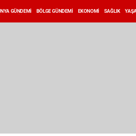
ÜNYA GÜNDEMİ
BÖLGE GÜNDEMİ
EKONOMİ
SAĞLIK
YAŞ
İLAN
EĞİTİM
SİYASET