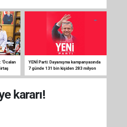
: ‘Öcalan
YENİ Parti: Dayanışma kampanyasında
irtaş
7 günde 131 bin kişiden 283 milyon
liralık destek
ye kararı!