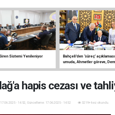
Siren Sistemi Yenileniyor
Bahçeli'den ‘süreç’ açıklaması
umuda, Ahmetler göreve, Dem
evine dönmeli’
ğ'a hapis cezası ve tahli
17.06.2025 - 14:52, Güncelleme: 17.06.2025 - 14:52
3219+ kez okundu.