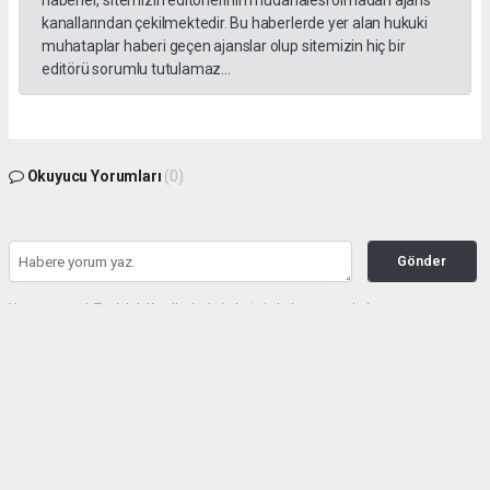
kanallarından çekilmektedir. Bu haberlerde yer alan hukuki
muhataplar haberi geçen ajanslar olup sitemizin hiç bir
editörü sorumlu tutulamaz...
Okuyucu Yorumları
(0)
Gönder
Yorum yazarak Topluluk Kuralları’nı kabul etmiş bulunuyor ve haberunye.com
sitesine yaptığınız yorumunuzla ilgili doğrudan veya dolaylı tüm sorumluluğu tek
başınıza üstleniyorsunuz. Yazılan tüm yorumlardan site yönetimi hiçbir şekilde
sorumlu tutulamaz.