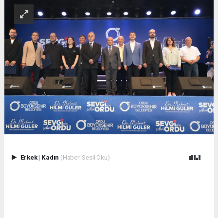
Erkek
|
Kadın
(Haberi Sesli Oku)