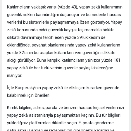
Katılımcıların yaklaşık yarısı (yüzde 43), yapay zekâ kullanımının
güvenlik riskleri barındırdığını düşünüyor ve bu nedenle hassas
verilerini bu sistemlerle paylaşmamaya özen gösteriyor. Yapay
zekâ konusunda ciddi güvenlik kaygısı taşımamakla birlikte
dikkatli davranmayı tercih eden yüzde 39'luk kesim de
eklendiğinde, seyahat planlamasında yapay zekâ kullananların
yüzde 82'sinin bu araçları kullanırken veri güvenliğini dikkate
aldığı görülüyor. Buna karşılık, katılımcıların yalnızca yüzde 18'i
yapay zekâ ile her türlü verinin güvenle paylaşılabileceğine
inanıyor.
İşte Kaspersky'nin yapay zekâ ile etkileşim kurarken güvende
kalabilmek için önerileri
Kimlik bilgileri, adres, parola ve benzeri hassas kişisel verilerinizi
yapay zekâ asistanlarıyla paylaşmaktan kaçının. Bu tür bilgileri
yüklediğiniz platformları dikkatle seçin. E-posta gönderme,
satın alma işlemleri ve rezervasyon gibi önemli kararları ve