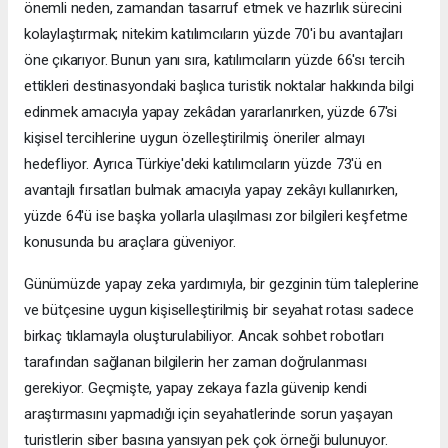
önemli neden, zamandan tasarruf etmek ve hazırlık sürecini
kolaylaştırmak; nitekim katılımcıların yüzde 70'i bu avantajları
öne çıkarıyor. Bunun yanı sıra, katılımcıların yüzde 66'sı tercih
ettikleri destinasyondaki başlıca turistik noktalar hakkında bilgi
edinmek amacıyla yapay zekâdan yararlanırken, yüzde 67'si
kişisel tercihlerine uygun özelleştirilmiş öneriler almayı
hedefliyor. Ayrıca Türkiye'deki katılımcıların yüzde 73'ü en
avantajlı fırsatları bulmak amacıyla yapay zekâyı kullanırken,
yüzde 64'ü ise başka yollarla ulaşılması zor bilgileri keşfetme
konusunda bu araçlara güveniyor.
Günümüzde yapay zeka yardımıyla, bir gezginin tüm taleplerine
ve bütçesine uygun kişiselleştirilmiş bir seyahat rotası sadece
birkaç tıklamayla oluşturulabiliyor. Ancak sohbet robotları
tarafından sağlanan bilgilerin her zaman doğrulanması
gerekiyor. Geçmişte, yapay zekaya fazla güvenip kendi
araştırmasını yapmadığı için seyahatlerinde sorun yaşayan
turistlerin siber basına yansıyan pek çok örneği bulunuyor.