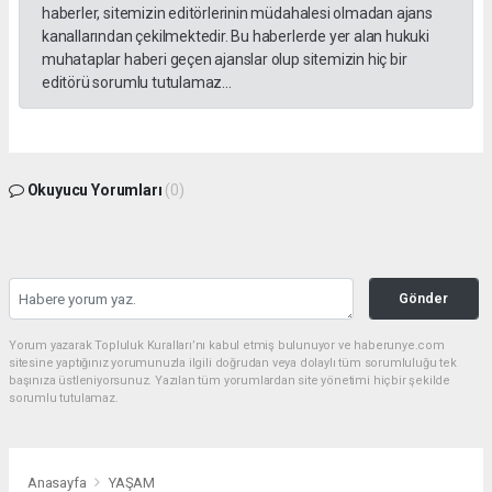
haberler, sitemizin editörlerinin müdahalesi olmadan ajans
kanallarından çekilmektedir. Bu haberlerde yer alan hukuki
muhataplar haberi geçen ajanslar olup sitemizin hiç bir
editörü sorumlu tutulamaz...
Okuyucu Yorumları
(0)
Gönder
Yorum yazarak Topluluk Kuralları’nı kabul etmiş bulunuyor ve haberunye.com
sitesine yaptığınız yorumunuzla ilgili doğrudan veya dolaylı tüm sorumluluğu tek
başınıza üstleniyorsunuz. Yazılan tüm yorumlardan site yönetimi hiçbir şekilde
sorumlu tutulamaz.
Anasayfa
YAŞAM