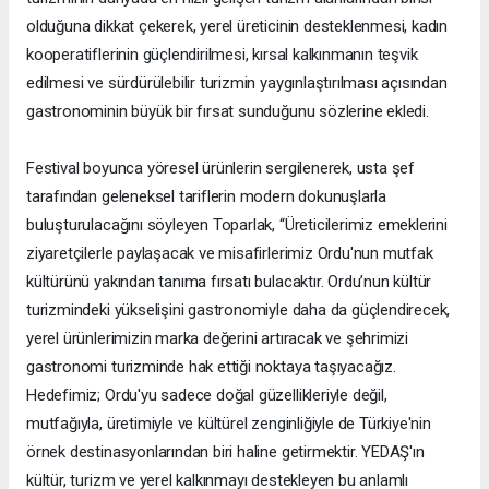
olduğuna dikkat çekerek, yerel üreticinin desteklenmesi, kadın
kooperatiflerinin güçlendirilmesi, kırsal kalkınmanın teşvik
edilmesi ve sürdürülebilir turizmin yaygınlaştırılması açısından
gastronominin büyük bir fırsat sunduğunu sözlerine ekledi.
Festival boyunca yöresel ürünlerin sergilenerek, usta şef
tarafından geleneksel tariflerin modern dokunuşlarla
buluşturulacağını söyleyen Toparlak, “Üreticilerimiz emeklerini
ziyaretçilerle paylaşacak ve misafirlerimiz Ordu'nun mutfak
kültürünü yakından tanıma fırsatı bulacaktır. Ordu’nun kültür
turizmindeki yükselişini gastronomiyle daha da güçlendirecek,
yerel ürünlerimizin marka değerini artıracak ve şehrimizi
gastronomi turizminde hak ettiği noktaya taşıyacağız.
Hedefimiz; Ordu'yu sadece doğal güzellikleriyle değil,
mutfağıyla, üretimiyle ve kültürel zenginliğiyle de Türkiye'nin
örnek destinasyonlarından biri haline getirmektir. YEDAŞ'ın
kültür, turizm ve yerel kalkınmayı destekleyen bu anlamlı