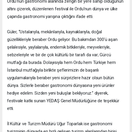
Ordu’nun gastronomi alanında zengin bir yere sahip olduğunun
altını çizerek, düzenlenen festival ile Ordu’nun dünya ve ülke
çapında gastronomi yarışına çıktığını ifade etti.
Güler, “Ustalarıyla, mekânlarıyla, kaynaklarıyla, doğal
güzellikleriyle beraber Ordu geliyor. Bu bakımdan 300'ü aşan
şelalesiyle, yaylalarıyla, endemik bitkileriyle, meyveleriyle,
sebzeleriyle ve bir de çok kültürlü bir tarafı da var; Gürcü
mutfağı da burada. Dolayısıyla hem Ordu hem Türkiye hem
İstanbul mutfağıyla birlikte şeflerimizin de başarılı
uygulamalarıyla beraber yeni sürprizlere hazır olsun bütün
dünya. Sizlerle beraber gastronomi dünyasına yeni ürünler
hediye edelim. Sizden yeni buluşlar bekliyoruz.” diyerek,
festivale katkı sunan YEDAŞ Genel Müdürlüğüne de teşekkür
etti.
İl Kültür ve Turizm Müdürü Uğur Toparlak ise gastronomi
turizminin dünyada en hızlı gelişen turizm alanlarından birisi